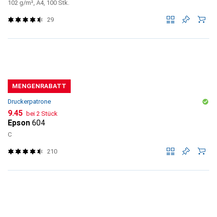
102 g/m², A4, 100 Stk.
29
MENGENRABATT
Druckerpatrone
CHF
9.45
bei 2 Stück
Epson
604
C
210