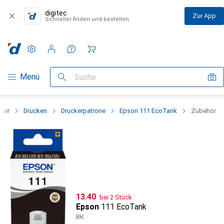
digitec
Zur App
Schneller finden und bestellen
Einstellungen
Kundenkonto
Vergleichslisten
Merklisten
Warenkorb
Navigation nach Kategorien
Menü
Suche
nner
Drucken
Druckerpatrone
Epson 111 EcoTank
Zubehör
CHF
13.40
bei 2 Stück
Epson
111 EcoTank
BK