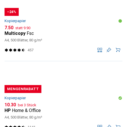
−24%
Kopierpapier
CHF
CHF
7.50
statt
9.90
Multicopy
Fsc
A4, 500 Blätter, 80 g/m²
457
MENGENRABATT
Kopierpapier
CHF
10.30
bei 3 Stück
HP
Home & Office
A4, 500 Blätter, 80 g/m²