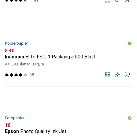
1141
Kopierpapier
CHF
8.40
Inacopia
Elite FSC, 1 Packung à 500 Blatt
A4, 500 Blätter, 80 g/m²
35
Fotopapier
CHF
16.–
Epson
Photo Quality Ink Jet