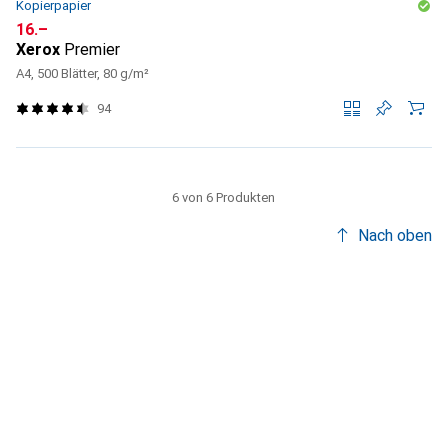
Kopierpapier
CHF
16.–
Xerox
Premier
A4, 500 Blätter, 80 g/m²
94
6 von 6 Produkten
Nach oben