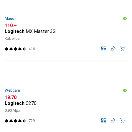
Maus
CHF
110.–
Logitech
MX Master 3S
Kabellos
416
Webcam
CHF
19.70
Logitech
C270
0.90 Mpx
729