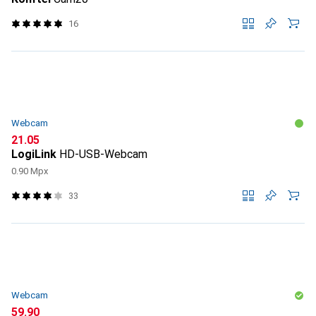
16
Webcam
CHF
21.05
LogiLink
HD-USB-Webcam
0.90 Mpx
33
Webcam
CHF
59.90