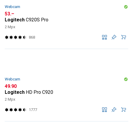
Webcam
CHF
53.–
Logitech
C920S Pro
2 Mpx
868
Webcam
CHF
49.90
Logitech
HD Pro C920
2 Mpx
1777