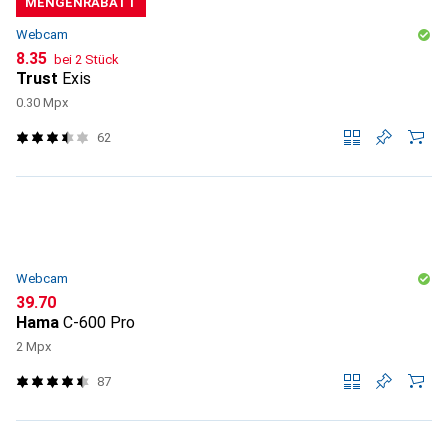
MENGENRABATT
Webcam
CHF
8.35
bei 2 Stück
Trust
Exis
0.30 Mpx
62
Webcam
CHF
39.70
Hama
C-600 Pro
2 Mpx
87