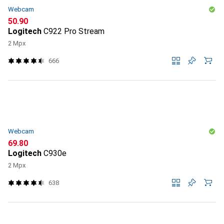
Webcam
CHF
50.90
Logitech
C922 Pro Stream
2 Mpx
666
Webcam
CHF
69.80
Logitech
C930e
2 Mpx
638