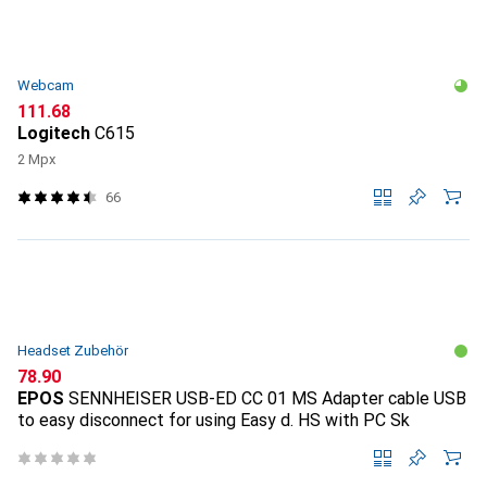
Webcam
CHF
111.68
Logitech
C615
2 Mpx
66
Headset Zubehör
CHF
78.90
EPOS
SENNHEISER USB-ED CC 01 MS Adapter cable USB
to easy disconnect for using Easy d. HS with PC Sk