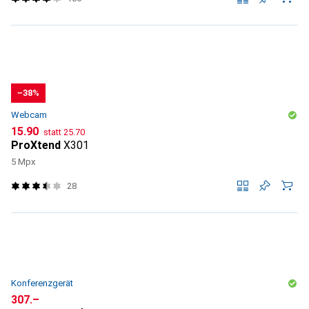
−38%
Webcam
CHF
CHF
15.90
statt
25.70
ProXtend
X301
5 Mpx
28
Konferenzgerät
CHF
307.–