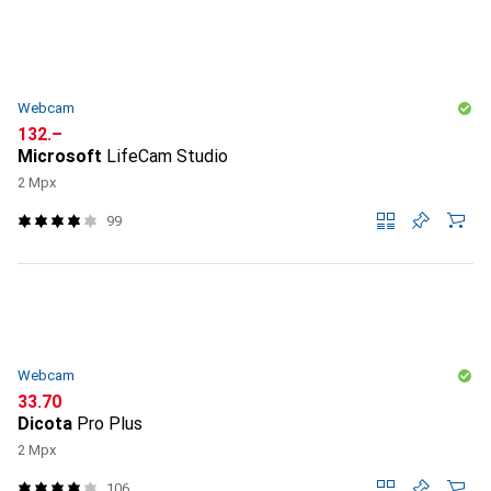
Webcam
CHF
132.–
Microsoft
LifeCam Studio
2 Mpx
99
Webcam
CHF
33.70
Dicota
Pro Plus
2 Mpx
106