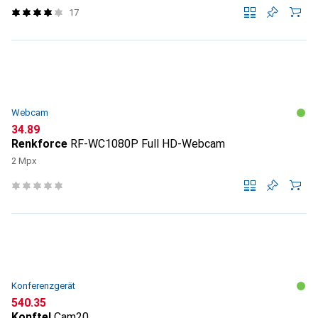
17
Webcam
CHF
34.89
Renkforce
RF-WC1080P Full HD-Webcam
2 Mpx
Konferenzgerät
CHF
540.35
Konftel
Cam20