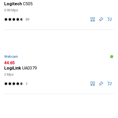
Logitech
C505
0.90 Mpx
89
Webcam
CHF
44.65
LogiLink
UA0379
2 Mpx
3