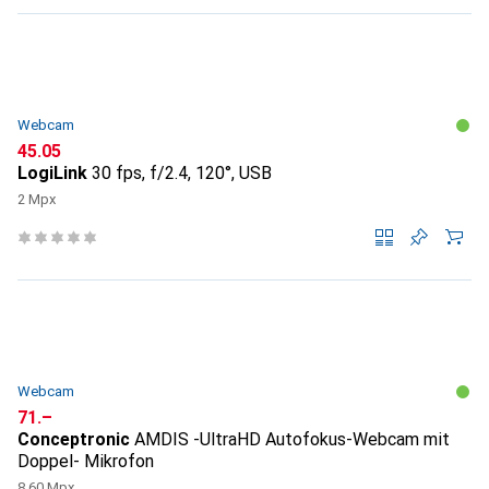
Webcam
CHF
45.05
LogiLink
30 fps, f/2.4, 120°, USB
2 Mpx
Webcam
CHF
71.–
Conceptronic
AMDIS -UltraHD Autofokus-Webcam mit
Doppel- Mikrofon
8.60 Mpx