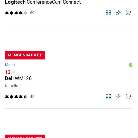
Logitech
ConferenceCam Connect
69
MENGENRABATT
Maus
CHF
13.–
Dell
WM126
Kabellos
45