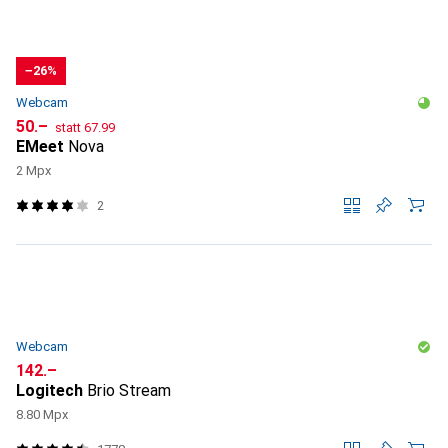
−26%
Webcam
CHF
CHF
50.–
statt
67.99
EMeet
Nova
2 Mpx
2
Webcam
CHF
142.–
Logitech
Brio Stream
8.80 Mpx