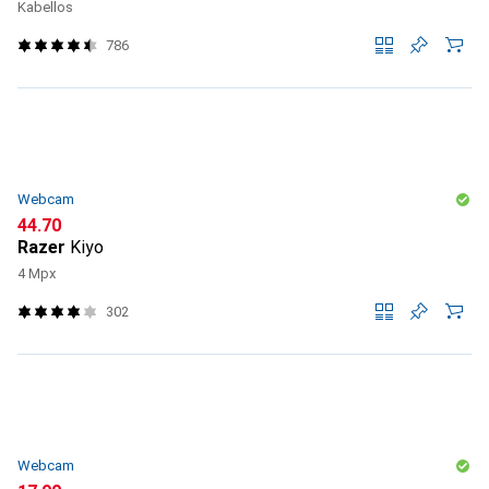
Kabellos
786
Webcam
CHF
44.70
Razer
Kiyo
4 Mpx
302
Webcam