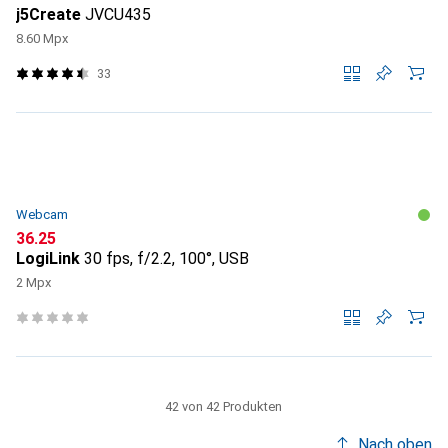
j5Create
JVCU435
8.60 Mpx
33
Webcam
CHF
36.25
LogiLink
30 fps, f/2.2, 100°, USB
2 Mpx
42 von 42 Produkten
Nach oben