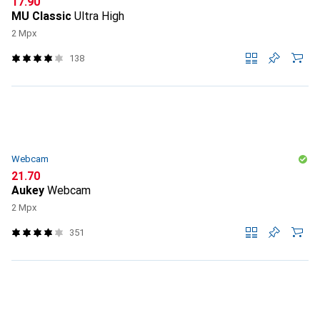
CHF
17.90
MU Classic
Ultra High
2 Mpx
138
Webcam
CHF
21.70
Aukey
Webcam
2 Mpx
351