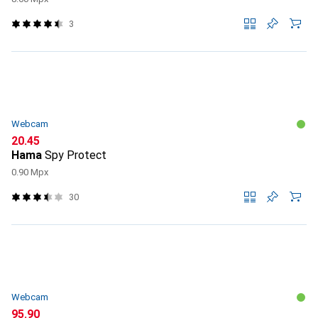
3
Webcam
CHF
20.45
Hama
Spy Protect
0.90 Mpx
30
Webcam
CHF
95.90