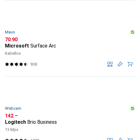
Maus
CHF
70.90
Microsoft
Surface Arc
Kabellos
938
Webcam
CHF
142.–
Logitech
Brio Business
13 Mpx