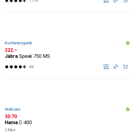
1778
Konferenzgerät
CHF
222.–
Jabra
Speak 750 MS
84
Webcam
CHF
30.70
Hama
C-400
2 Mpx