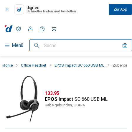
digitec
Zur App
Schneller finden und bestellen
Einstellungen
Kundenkonto
Vergleichslisten
Merklisten
Warenkorb
Navigation nach Kategorien
Menü
Suche
lefonie
Office Headset
EPOS Impact SC 660 USB ML
Zubehör
CHF
133.95
EPOS
Impact SC 660 USB ML
Kabelgebunden, USB-A