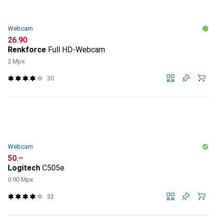
Webcam
CHF
26.90
Renkforce
Full HD-Webcam
2 Mpx
30
Webcam
CHF
50.–
Logitech
C505e
0.90 Mpx
32