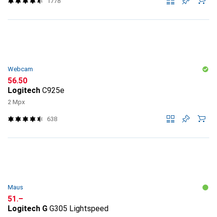
1778
Webcam
CHF
56.50
Logitech
C925e
2 Mpx
638
Maus
CHF
51.–
Logitech G
G305 Lightspeed