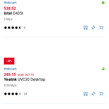
Webcam
CHF
538.52
Intel
D435I
2 Mpx
4
−8%
Webcam
CHF
CHF
245.15
statt
267.75
Yealink
UVC30 Desktop
8.50 Mpx
28