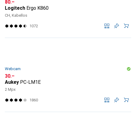
CHF
80.–
Logitech
Ergo K860
CH, Kabellos
1072
Webcam
CHF
30.–
Aukey
PC-LM1E
2 Mpx
1860