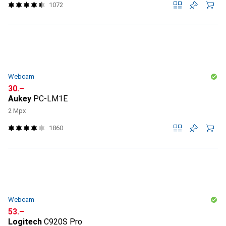
1072
Webcam
CHF
30.–
Aukey
PC-LM1E
2 Mpx
1860
Webcam
CHF
53.–
Logitech
C920S Pro