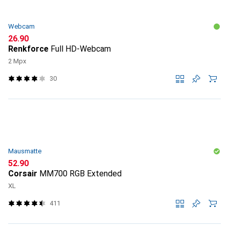
Webcam
CHF
26.90
Renkforce
Full HD-Webcam
2 Mpx
30
Mausmatte
CHF
52.90
Corsair
MM700 RGB Extended
XL
411