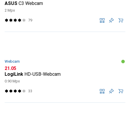
ASUS
C3 Webcam
2 Mpx
79
Webcam
CHF
21.05
LogiLink
HD-USB-Webcam
0.90 Mpx
33