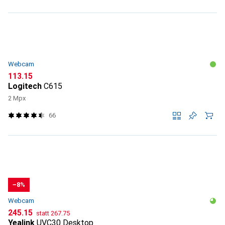
Webcam
CHF
113.15
Logitech
C615
2 Mpx
66
−8%
Webcam
CHF
CHF
245.15
statt
267.75
Yealink
UVC30 Desktop