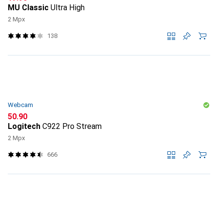
MU Classic
Ultra High
2 Mpx
138
Webcam
CHF
50.90
Logitech
C922 Pro Stream
2 Mpx
666