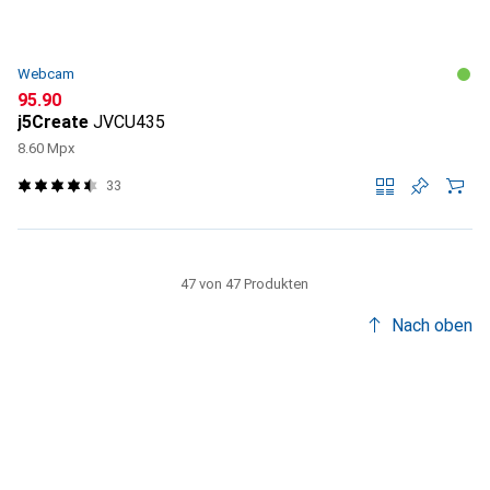
Webcam
CHF
95.90
j5Create
JVCU435
8.60 Mpx
33
47 von 47 Produkten
Nach oben