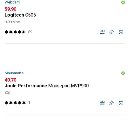
Webcam
CHF
59.90
Logitech
C505
0.90 Mpx
89
Mausmatte
CHF
40.70
Joule Performance
Mousepad MVP900
XXL
1