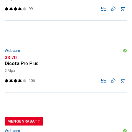
99
Webcam
CHF
33.70
Dicota
Pro Plus
2 Mpx
106
MENGENRABATT
Webcam