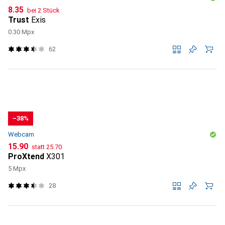
CHF
8.35
bei 2 Stück
Trust
Exis
0.30 Mpx
62
−38%
Webcam
CHF
CHF
15.90
statt
25.70
ProXtend
X301
5 Mpx
28