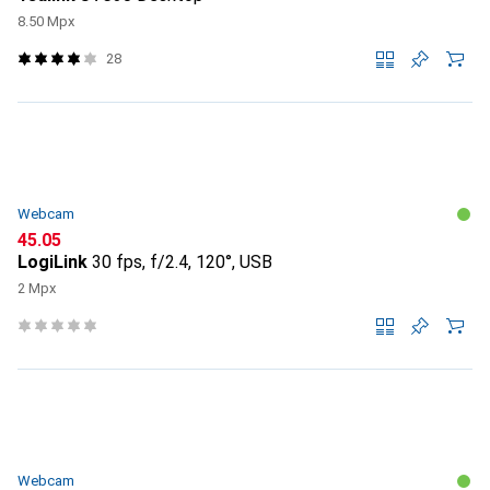
8.50 Mpx
28
Webcam
CHF
45.05
LogiLink
30 fps, f/2.4, 120°, USB
2 Mpx
Webcam