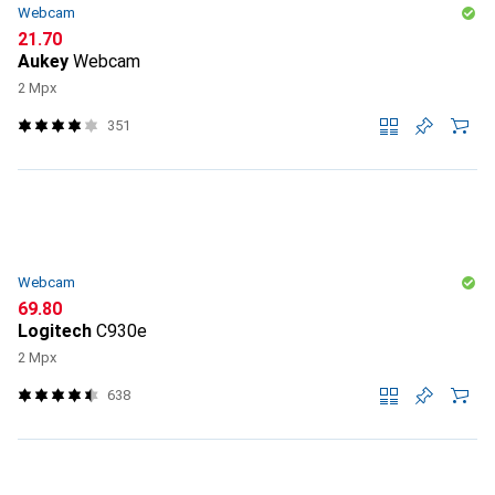
Webcam
CHF
21.70
Aukey
Webcam
2 Mpx
351
Webcam
CHF
69.80
Logitech
C930e
2 Mpx
638