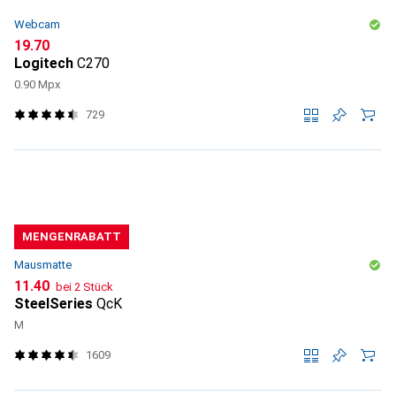
Webcam
CHF
19.70
Logitech
C270
0.90 Mpx
729
MENGENRABATT
Mausmatte
CHF
11.40
bei 2 Stück
SteelSeries
QcK
M
1609