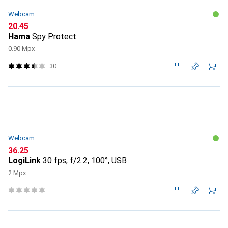
Webcam
CHF
20.45
Hama
Spy Protect
0.90 Mpx
30
Webcam
CHF
36.25
LogiLink
30 fps, f/2.2, 100°, USB
2 Mpx