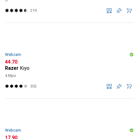
219
Webcam
CHF
44.70
Razer
Kiyo
4 Mpx
302
Webcam
CHF
17.90