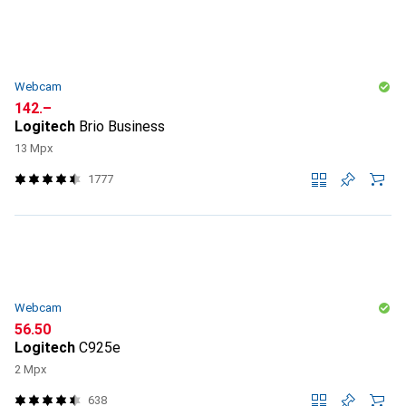
Webcam
CHF
142.–
Logitech
Brio Business
13 Mpx
1777
Webcam
CHF
56.50
Logitech
C925e
2 Mpx
638