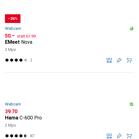
−26%
Webcam
CHF
CHF
50.–
statt
67.99
EMeet
Nova
2 Mpx
2
Webcam
CHF
39.70
Hama
C-600 Pro
2 Mpx
87