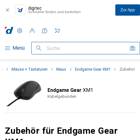
digitec
Zur App
Schneller finden und bestellen
Einstellungen
Kundenkonto
Vergleichslisten
Merklisten
Warenkorb
Navigation nach Kategorien
Menü
Suche
ie
Mäuse + Tastaturen
Maus
Endgame Gear XM1
Zubehör
Endgame Gear
XM1
Kabelgebunden
Zubehör für Endgame Gear