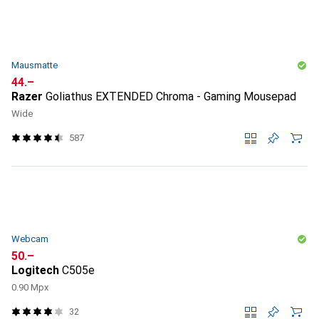
Mausmatte
CHF
44.–
Razer
Goliathus EXTENDED Chroma - Gaming Mousepad
Wide
587
Webcam
CHF
50.–
Logitech
C505e
0.90 Mpx
32