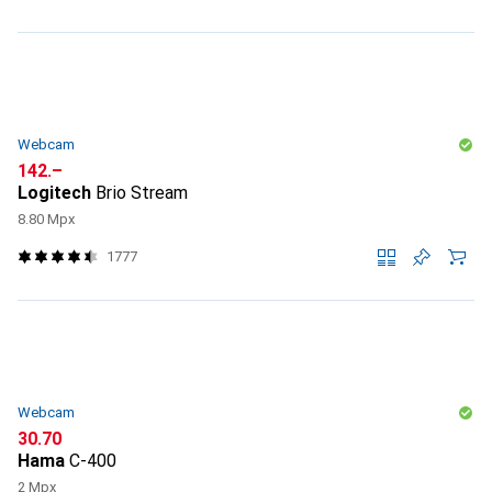
Webcam
CHF
142.–
Logitech
Brio Stream
8.80 Mpx
1777
Webcam
CHF
30.70
Hama
C-400
2 Mpx