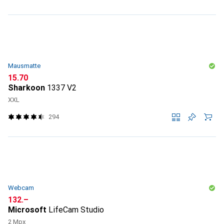
Mausmatte
CHF
15.70
Sharkoon
1337 V2
XXL
294
Webcam
CHF
132.–
Microsoft
LifeCam Studio
2 Mpx