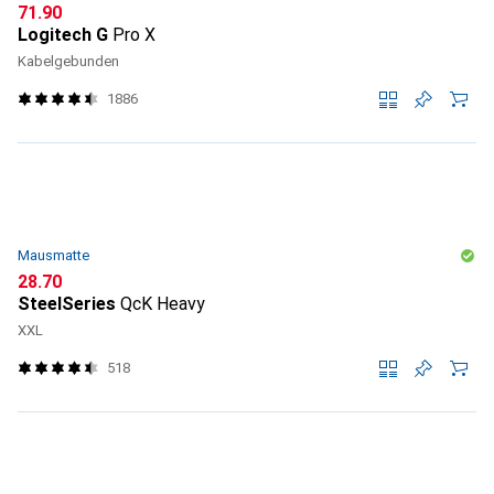
CHF
71.90
Logitech G
Pro X
Kabelgebunden
1886
Mausmatte
CHF
28.70
SteelSeries
QcK Heavy
XXL
518