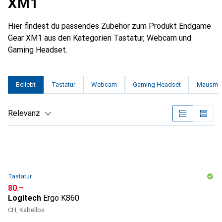
XM1
Hier findest du passendes Zubehör zum Produkt Endgame
Gear XM1 aus den Kategorien Tastatur, Webcam und
Gaming Headset.
Beliebt
Tastatur
Webcam
Gaming Headset
Mausmat
Relevanz
Produktliste
Tastatur
CHF
80.–
Logitech
Ergo K860
CH, Kabellos