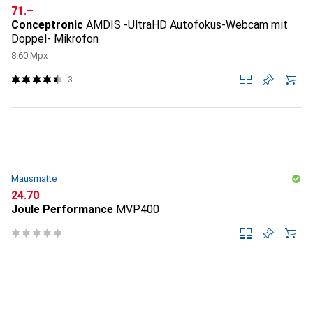
CHF
71.–
Conceptronic
AMDIS -UltraHD Autofokus-Webcam mit
Doppel- Mikrofon
8.60 Mpx
3
Mausmatte
CHF
24.70
Joule Performance
MVP400