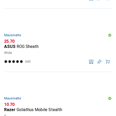
Mausmatte
CHF
25.70
ASUS
ROG Sheath
Wide
645
Mausmatte
CHF
10.70
Razer
Goliathus Mobile Stealth
S