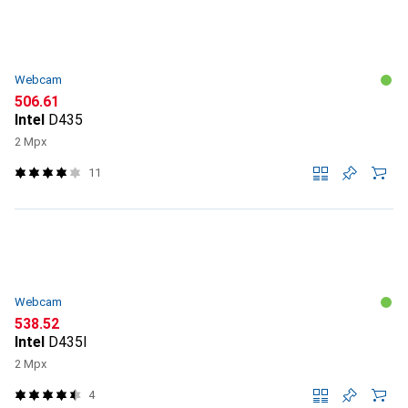
Webcam
CHF
506.61
Intel
D435
2 Mpx
11
Webcam
CHF
538.52
Intel
D435I
2 Mpx
4