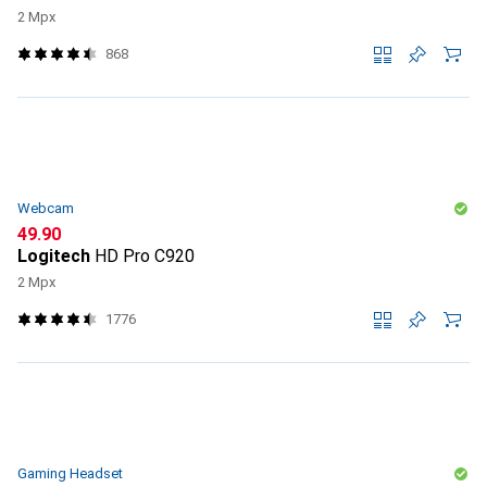
2 Mpx
868
Webcam
CHF
49.90
Logitech
HD Pro C920
2 Mpx
1776
Gaming Headset