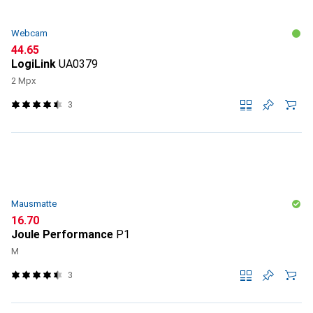
Webcam
CHF
44.65
LogiLink
UA0379
2 Mpx
3
Mausmatte
CHF
16.70
Joule Performance
P1
M
3