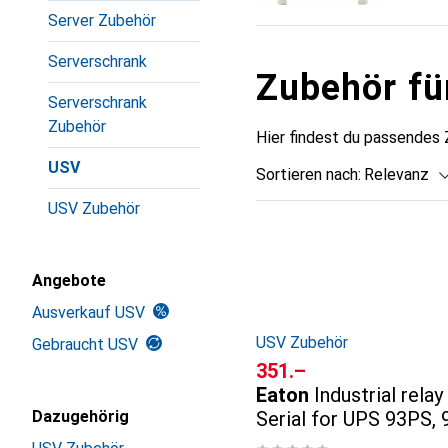
Server Zubehör
Serverschrank
Zubehör fü
Serverschrank
Zubehör
Hier findest du passendes
USV
Sortieren nach
:
Relevanz
USV Zubehör
Produktliste
Angebote
Ausverkauf USV
USV Zubehör
Gebraucht USV
CHF
351.–
Eaton
Industrial rela
Serial for UPS 93PS,
Dazugehörig