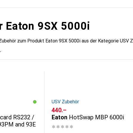
r Eaton 9SX 5000i
 Zubehör zum Produkt Eaton 9SX 5000i aus der Kategorie USV Z
USV Zubehör
CHF
440.–
y card RS232 /
Eaton
HotSwap MBP 6000i
 93PM and 93E