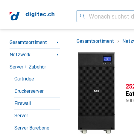
Suche
Navigation nach Kategorien
Gesamtsortiment
Netz
Gesamtsortiment
Netzwerk
Server + Zubehör
Cartridge
CH
25
Druckerserver
Ea
500
Firewall
Server
Server Barebone