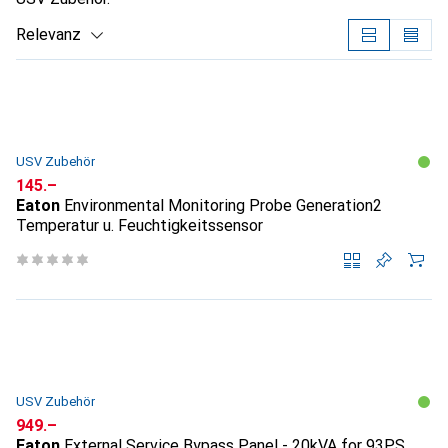
Relevanz
Produktliste
USV Zubehör
CHF
145.–
Eaton
Environmental Monitoring Probe Generation2
Temperatur u. Feuchtigkeitssensor
USV Zubehör
CHF
949.–
Eaton
External Service Bypass Panel - 20kVA for 93PS