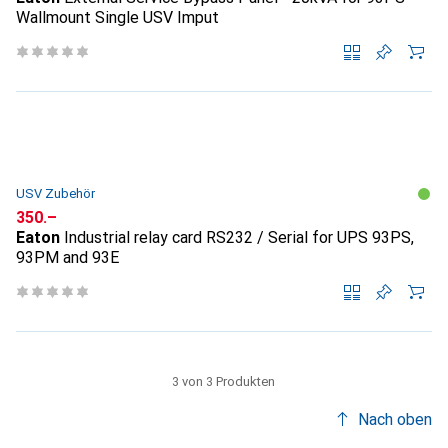
Wallmount Single USV Imput
USV Zubehör
CHF
350.–
Eaton
Industrial relay card RS232 / Serial for UPS 93PS,
93PM and 93E
3 von 3 Produkten
Nach oben