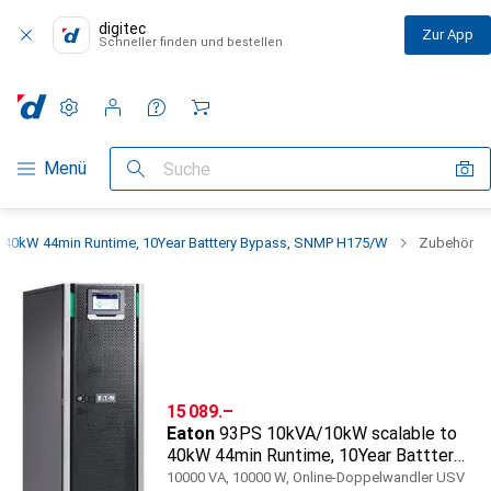
digitec
Zur App
Schneller finden und bestellen
Einstellungen
Kundenkonto
Vergleichslisten
Merklisten
Warenkorb
Navigation nach Kategorien
Menü
Suche
 40kW 44min Runtime, 10Year Batttery Bypass, SNMP H175/W
Zubehör
CHF
15 089.–
Eaton
93PS 10kVA/10kW scalable to
40kW 44min Runtime, 10Year Batttery
Bypass, SNMP H175/W
10000 VA, 10000 W, Online-Doppelwandler USV