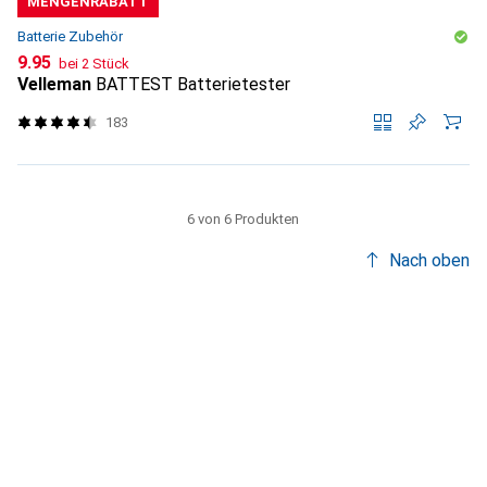
MENGENRABATT
Batterie Zubehör
CHF
9.95
bei 2 Stück
Velleman
BATTEST Batterietester
183
6 von 6 Produkten
Nach oben