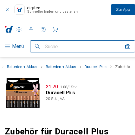
digitec
Zur App
Schneller finden und bestellen
Einstellungen
Kundenkonto
Vergleichslisten
Merklisten
Warenkorb
Navigation nach Kategorien
Menü
Suche
Batterien + Akkus
Batterien + Akkus
Duracell Plus
Zubehör
CHF
CHF
21.70
1.08
/
1Stk.
Duracell
Plus
20 Stk., AA
Zubehör für Duracell Plus