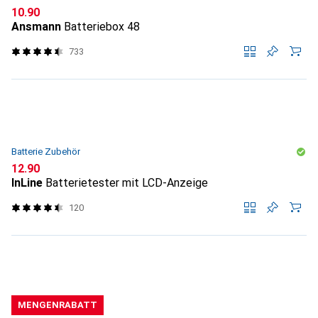
CHF
10.90
Ansmann
Batteriebox 48
733
Batterie Zubehör
CHF
12.90
InLine
Batterietester mit LCD-Anzeige
120
MENGENRABATT