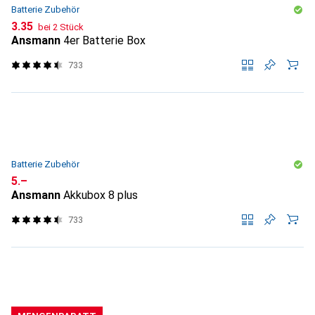
Batterie Zubehör
CHF
3.35
bei 2 Stück
Ansmann
4er Batterie Box
733
Batterie Zubehör
CHF
5.–
Ansmann
Akkubox 8 plus
733