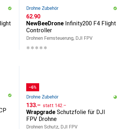
Drohne Zubehör
CHF
62.90
light
NewBeeDrone
Infinity200 F4 Flight
Controller
Drohnen Fernsteuerung, DJI FPV
−6%
Drohne Zubehör
CHF
CHF
133.–
statt
142.–
HCP
Wrapgrade
Schutzfolie für DJI
FPV Drohne
Drohnen Schutz, DJI FPV