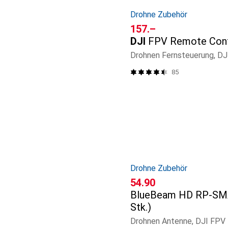
Drohne Zubehör
CHF
157.–
DJI
FPV Remote Cont
85
Drohne Zubehör
CHF
54.90
BlueBeam HD RP-SM
Stk.)
Drohnen Antenne, DJI FPV