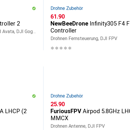
Drohne Zubehör
CHF
61.90
roller 2
NewBeeDrone
Infinity305 F4 F
Controller
Drohnen Fernsteuerung, DJI Avata, DJI Goggles 2, DJI Goggles Integra
Drohnen Fernsteuerung, DJI FPV
Drohne Zubehör
CHF
25.90
A LHCP (2
FuriousFPV
Airpod 5.8GHz L
MMCX
Drohnen Antenne, DJI FPV