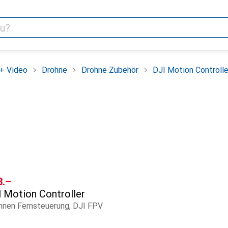
+ Video
Drohne
Drohne Zubehör
DJI Motion Controlle
F
3.–
I
Motion Controller
hnen Fernsteuerung, DJI FPV