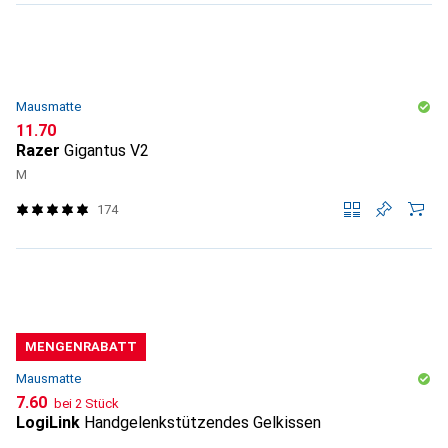
Mausmatte
CHF
11.70
Razer
Gigantus V2
M
174
MENGENRABATT
Mausmatte
CHF
7.60
bei 2 Stück
LogiLink
Handgelenkstützendes Gelkissen