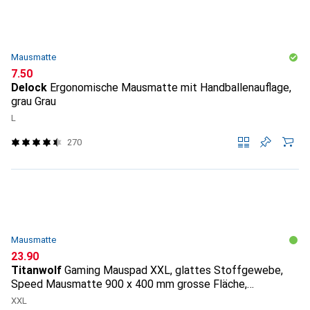
Mausmatte
CHF
7.50
Delock
Ergonomische Mausmatte mit Handballenauflage,
grau Grau
L
270
Mausmatte
CHF
23.90
Titanwolf
Gaming Mauspad XXL, glattes Stoffgewebe,
Speed Mausmatte 900 x 400 mm grosse Fläche,
Topography
XXL