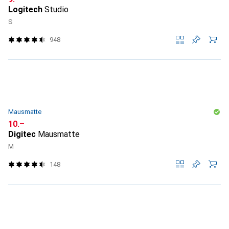
Logitech
Studio
S
948
Mausmatte
CHF
10.–
Digitec
Mausmatte
M
148