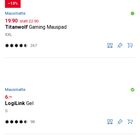
−13%
Mausmatte
CHF
CHF
19.90
statt
22.90
Titanwolf
Gaming Mauspad
XXL
267
Mausmatte
CHF
6.–
LogiLink
Gel
S
98