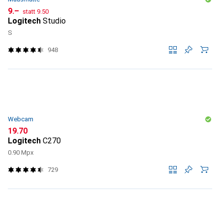
CHF
CHF
9.–
statt
9.50
Logitech
Studio
S
948
Webcam
CHF
19.70
Logitech
C270
0.90 Mpx
729