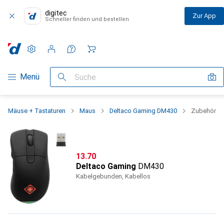
digitec
Zur App
Schneller finden und bestellen
Einstellungen
Kundenkonto
Vergleichslisten
Merklisten
Warenkorb
Navigation nach Kategorien
Menü
Suche
Mäuse + Tastaturen
Maus
Deltaco Gaming DM430
Zubehör
CHF
13.70
Deltaco Gaming
DM430
Kabelgebunden, Kabellos