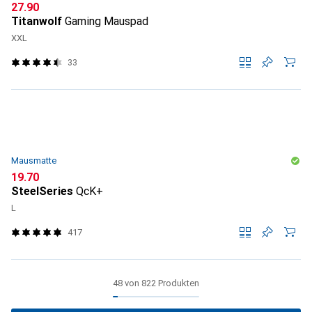
CHF
27.90
Titanwolf
Gaming Mauspad
XXL
33
Mausmatte
CHF
19.70
SteelSeries
QcK+
L
417
48 von 822 Produkten