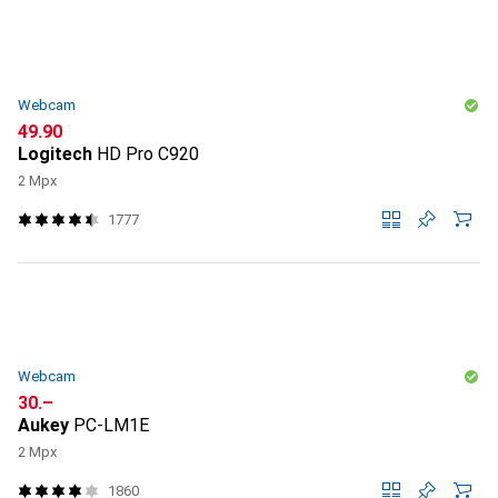
Webcam
CHF
49.90
Logitech
HD Pro C920
2 Mpx
1777
Webcam
CHF
30.–
Aukey
PC-LM1E
2 Mpx
1860