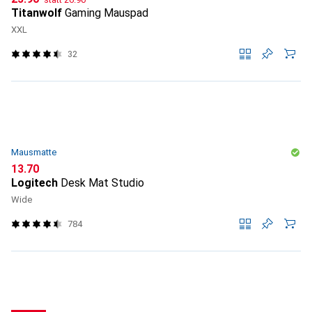
Titanwolf
Gaming Mauspad
XXL
32
Mausmatte
CHF
13.70
Logitech
Desk Mat Studio
Wide
784