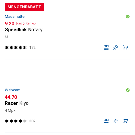
MENGENRABATT
Mausmatte
CHF
9.20
bei 2 Stück
Speedlink
Notary
M
172
Webcam
CHF
44.70
Razer
Kiyo
4 Mpx
302