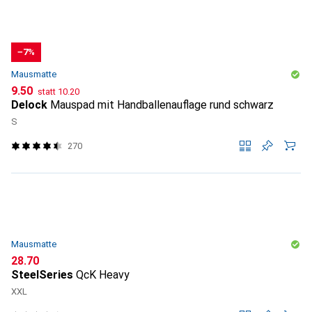
−7%
Mausmatte
CHF
CHF
9.50
statt
10.20
Delock
Mauspad mit Handballenauflage rund schwarz
S
270
Mausmatte
CHF
28.70
SteelSeries
QcK Heavy
XXL