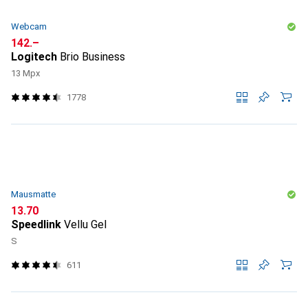
Webcam
CHF
142.–
Logitech
Brio Business
13 Mpx
1778
Mausmatte
CHF
13.70
Speedlink
Vellu Gel
S
611