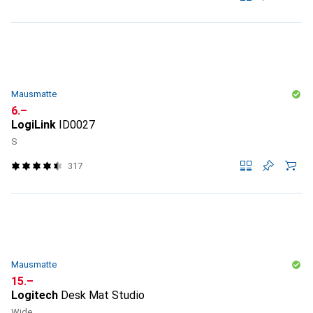
Mausmatte
CHF
6.–
LogiLink
ID0027
S
317
Mausmatte
CHF
15.–
Logitech
Desk Mat Studio
Wide