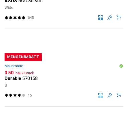
ASUS
ROG Sheath
Wide
645
MENGENRABATT
Mausmatte
CHF
3.50
bei 2 Stück
Durable
570158
S
15