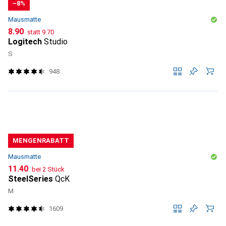
−8%
Mausmatte
CHF
CHF
8.90
statt
9.70
Logitech
Studio
S
948
MENGENRABATT
Mausmatte
CHF
11.40
bei 2 Stück
SteelSeries
QcK
M
1609