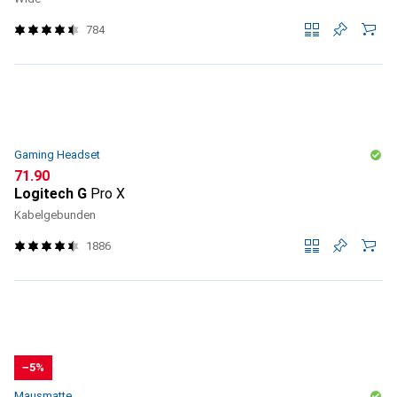
784
Gaming Headset
CHF
71.90
Logitech G
Pro X
Kabelgebunden
1886
−5%
Mausmatte