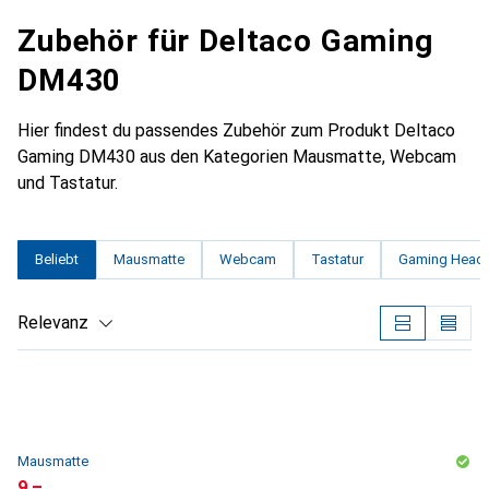
Zubehör für Deltaco Gaming
DM430
Hier findest du passendes Zubehör zum Produkt Deltaco
Gaming DM430 aus den Kategorien Mausmatte, Webcam
und Tastatur.
Beliebt
Mausmatte
Webcam
Tastatur
Gaming Head
Relevanz
Produktliste
Mausmatte
CHF
9.–