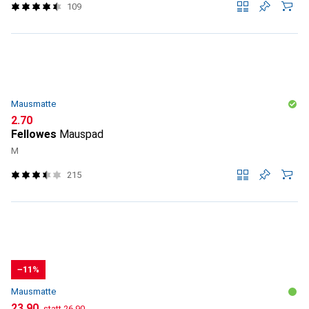
109
Mausmatte
CHF
2.70
Fellowes
Mauspad
M
215
−11%
Mausmatte
CHF
CHF
23.90
statt
26.90