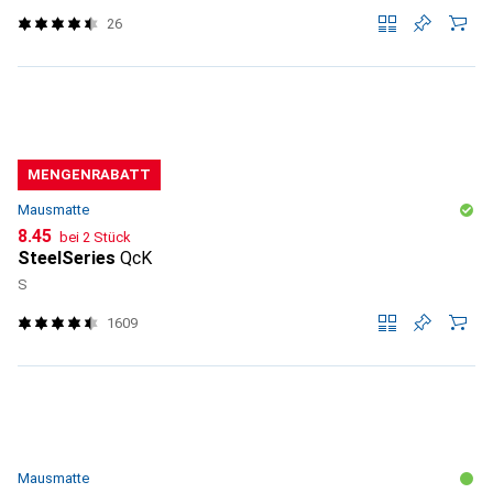
26
MENGENRABATT
Mausmatte
CHF
8.45
bei 2 Stück
SteelSeries
QcK
S
1609
Mausmatte