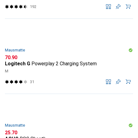
192
Mausmatte
CHF
70.90
Logitech G
Powerplay 2 Charging System
M
31
Mausmatte
CHF
25.70