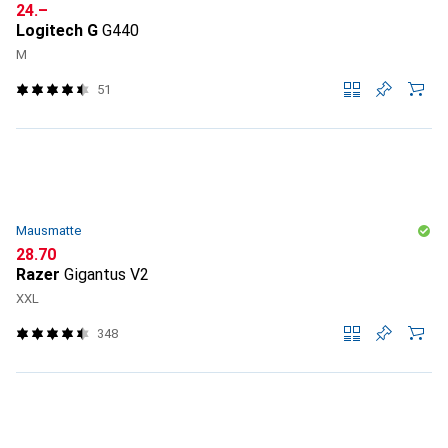
CHF
24.–
Logitech G
G440
M
51
Mausmatte
CHF
28.70
Razer
Gigantus V2
XXL
348