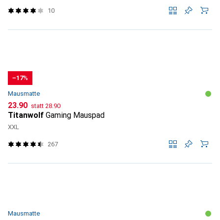
10
−17%
Mausmatte
CHF
CHF
23.90
statt
28.90
Titanwolf
Gaming Mauspad
XXL
267
Mausmatte