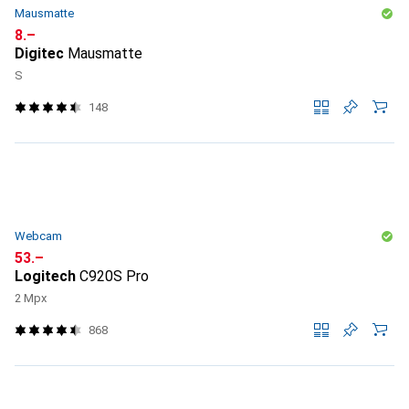
Mausmatte
CHF
8.–
Digitec
Mausmatte
S
148
Webcam
CHF
53.–
Logitech
C920S Pro
2 Mpx
868