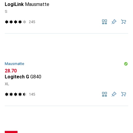
LogiLink
Mausmatte
S
245
Mausmatte
CHF
28.70
Logitech G
G840
XL
145