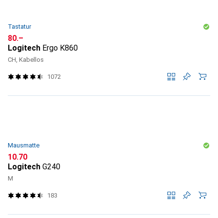
Tastatur
CHF
80.–
Logitech
Ergo K860
CH, Kabellos
1072
Mausmatte
CHF
10.70
Logitech
G240
M
183