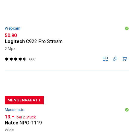
Webcam
CHF
50.90
Logitech
C922 Pro Stream
2 Mpx
666
MENGENRABATT
Mausmatte
CHF
13.–
bei 2 Stück
Natec
NPO-1119
Wide