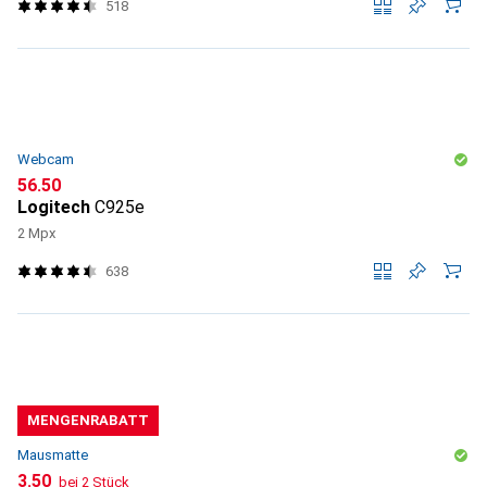
518
Webcam
CHF
56.50
Logitech
C925e
2 Mpx
638
MENGENRABATT
Mausmatte
CHF
3.50
bei 2 Stück