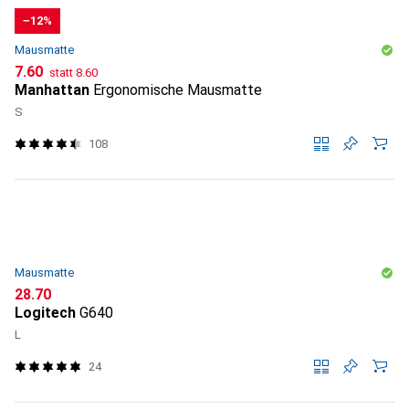
−12%
Mausmatte
CHF
CHF
7.60
statt
8.60
Manhattan
Ergonomische Mausmatte
S
108
Mausmatte
CHF
28.70
Logitech
G640
L
24