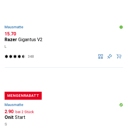
Mausmatte
CHF
15.70
Razer
Gigantus V2
L
348
MENGENRABATT
Mausmatte
CHF
2.90
bei 2 Stück
Onit
Start
S