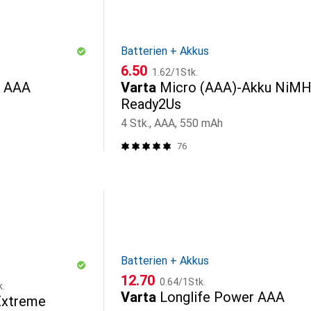
Batterien + Akkus
CHF
CHF
6.50
1.62
/
1Stk.
r AAA
Varta
Micro (AAA)-Akku NiM
Ready2Us
4 Stk., AAA, 550 mAh
76
Batterien + Akkus
CHF
CHF
12.70
0.64
/
1Stk.
k.
Varta
Longlife Power AAA
Extreme