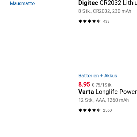
Digitec
CR2032 Lithi
Mausmatte
8 Stk., CR2032, 230 mAh
433
Batterien + Akkus
CHF
CHF
8.95
0.75
/
1Stk.
Varta
Longlife Power
12 Stk., AAA, 1260 mAh
2560