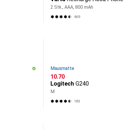
2 Stk., AAA, 800 mAh
469
Mausmatte
CHF
10.70
Logitech
G240
M
183