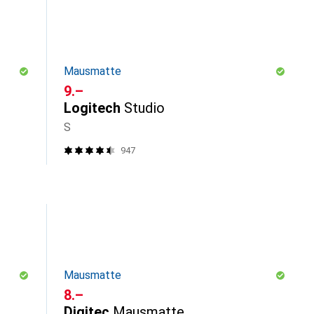
Mausmatte
CHF
9.–
Logitech
Studio
S
947
Mausmatte
CHF
8.–
Digitec
Mausmatte