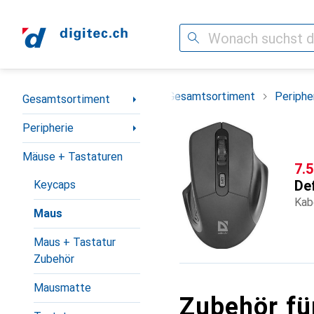
Suche
Navigation nach Kategorien
Gesamtsortiment
Periphe
Gesamtsortiment
Peripherie
Mäuse + Tastaturen
CH
7.
De
Keycaps
Kab
Maus
Maus + Tastatur
Zubehör
Mausmatte
Zubehör fü