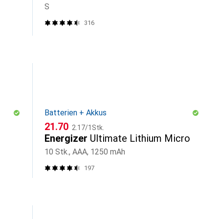
S
316
Batterien + Akkus
CHF
CHF
21.70
2.17
/
1Stk.
Energizer
Ultimate Lithium Micro
10 Stk., AAA, 1250 mAh
197