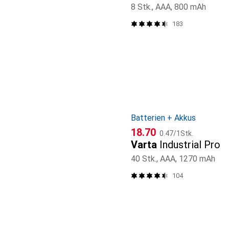
8 Stk., AAA, 800 mAh
183
Batterien + Akkus
CHF
CHF
18.70
0.47
/
1Stk.
Varta
Industrial Pro
40 Stk., AAA, 1270 mAh
104