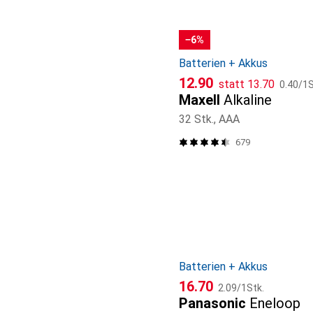
−6%
Batterien + Akkus
CHF
CHF
CHF
12.90
statt
13.70
0.40
/
1S
Maxell
Alkaline
32 Stk., AAA
679
Batterien + Akkus
CHF
CHF
16.70
2.09
/
1Stk.
Panasonic
Eneloop