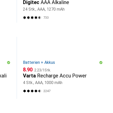
Digitec
AAA Alkaline
24 Stk., AAA, 1270 mAh
733
Batterien + Akkus
CHF
CHF
8.90
2.23
/
1Stk.
ali
Varta
Recharge Accu Power
4 Stk., AAA, 1000 mAh
2247