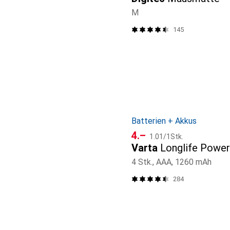
M
145
Batterien + Akkus
CHF
CHF
4.–
1.01
/
1Stk.
Varta
Longlife Power
4 Stk., AAA, 1260 mAh
284