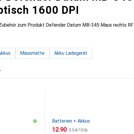
ptisch 1600 DPI
 Zubehör zum Produkt Defender Datum MB-345 Maus rechts RF 
Akkus
Mausmatte
Akku Ladegerät
Batterien + Akkus
CHF
CHF
12.90
0.54
/
1Stk.