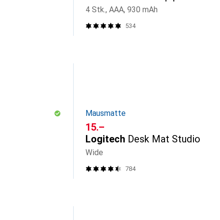
4 Stk., AAA, 930 mAh
534
Mausmatte
CHF
15.–
Logitech
Desk Mat Studio
Wide
784