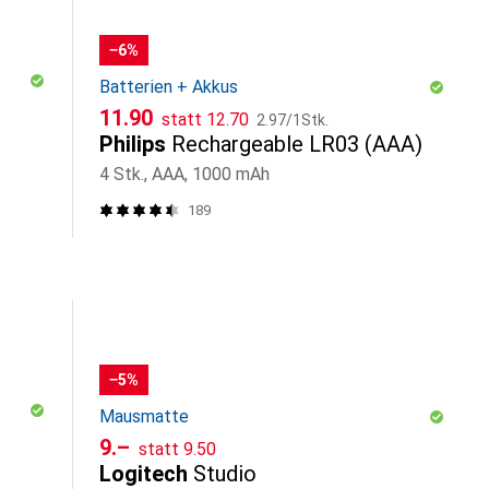
−6%
Batterien + Akkus
CHF
CHF
CHF
11.90
statt
12.70
2.97
/
1Stk.
H
Philips
Rechargeable LR03 (AAA)
4 Stk., AAA, 1000 mAh
189
−5%
Mausmatte
CHF
CHF
9.–
statt
9.50
Logitech
Studio