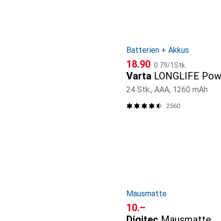
Batterien + Akkus
CHF
CHF
18.90
0.79
/
1Stk.
Varta
LONGLIFE Pow
24 Stk., AAA, 1260 mAh
2560
Mausmatte
CHF
10.–
Digitec
Mausmatte