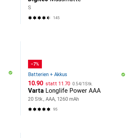
S
145
−7%
Batterien + Akkus
CHF
CHF
CHF
10.90
statt
11.70
0.54
/
1Stk.
Varta
Longlife Power AAA
20 Stk., AAA, 1260 mAh
95