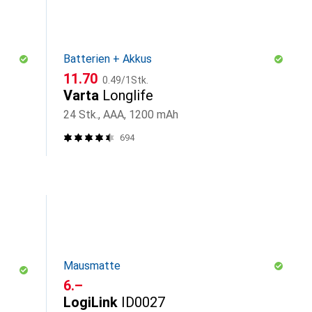
Batterien + Akkus
CHF
CHF
11.70
0.49
/
1Stk.
Varta
Longlife
24 Stk., AAA, 1200 mAh
694
Mausmatte
CHF
6.–
LogiLink
ID0027