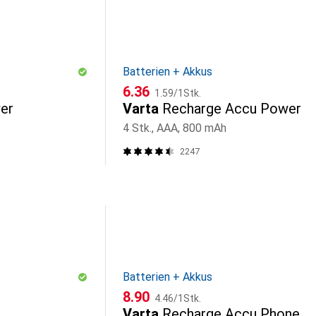
Batterien + Akkus
CHF
CHF
6.36
1.59
/
1Stk.
er
Varta
Recharge Accu Power
4 Stk., AAA, 800 mAh
2247
Batterien + Akkus
CHF
CHF
8.90
4.46
/
1Stk.
Varta
Recharge Accu Phone