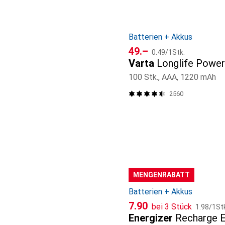
Batterien + Akkus
CHF
CHF
49.–
0.49
/
1Stk.
Varta
Longlife Powe
100 Stk., AAA, 1220 mAh
2560
MENGENRABATT
Batterien + Akkus
CHF
CHF
7.90
bei 3 Stück
1.98
/
1St
Energizer
Recharge 