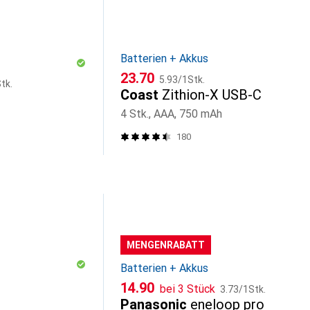
Batterien + Akkus
CHF
CHF
23.70
5.93
/
1Stk.
tk.
Coast
Zithion-X USB-C
4 Stk., AAA, 750 mAh
180
MENGENRABATT
Batterien + Akkus
CHF
CHF
14.90
bei 3 Stück
3.73
/
1Stk.
Panasonic
eneloop pro