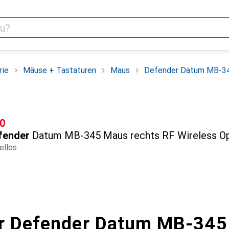
rie
Mäuse + Tastaturen
Maus
Defender Datum MB-345
F
50
fender
Datum MB-345 Maus rechts RF Wireless Op
ellos
r Defender Datum MB-345