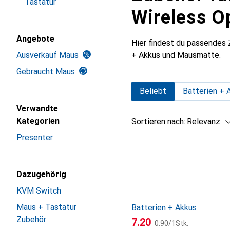
Tastatur
Wireless O
Angebote
Hier findest du passendes
Ausverkauf Maus
+ Akkus und Mausmatte.
Gebraucht Maus
Beliebt
Batterien + 
Verwandte
Kategorien
Sortieren nach
:
Relevanz
Presenter
Produktliste
Dazugehörig
KVM Switch
Maus + Tastatur
Batterien + Akkus
Zubehör
CHF
CHF
7.20
0.90
/
1Stk.