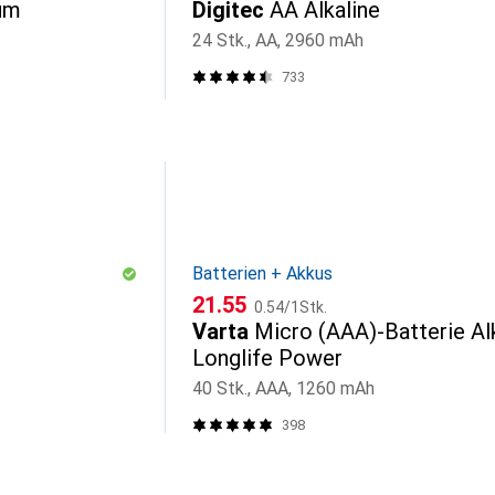
um
Digitec
AA Alkaline
24 Stk., AA, 2960 mAh
733
Batterien + Akkus
CHF
CHF
21.55
0.54
/
1Stk.
Varta
Micro (AAA)-Batterie Alk
Longlife Power
40 Stk., AAA, 1260 mAh
398