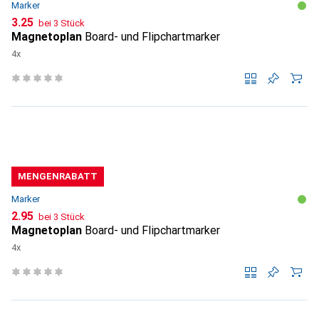
Marker
CHF
3.25
bei 3 Stück
Magnetoplan
Board- und Flipchartmarker
4x
MENGENRABATT
Marker
CHF
2.95
bei 3 Stück
Magnetoplan
Board- und Flipchartmarker
4x