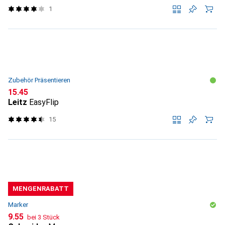
1
Zubehör Präsentieren
CHF
15.45
Leitz
EasyFlip
15
MENGENRABATT
Marker
CHF
9.55
bei 3 Stück