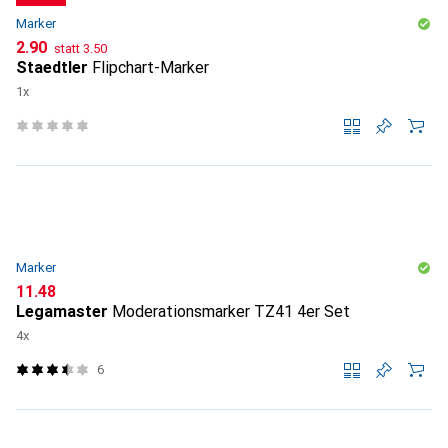
Marker
CHF
CHF
2.90
statt
3.50
Staedtler
Flipchart-Marker
1x
Marker
CHF
11.48
Legamaster
Moderationsmarker TZ41 4er Set
4x
6