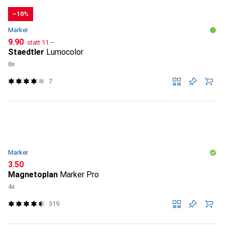
−10%
Marker
CHF
CHF
9.90
statt
11.–
Staedtler
Lumocolor
8x
7
Marker
CHF
3.50
Magnetoplan
Marker Pro
4x
319