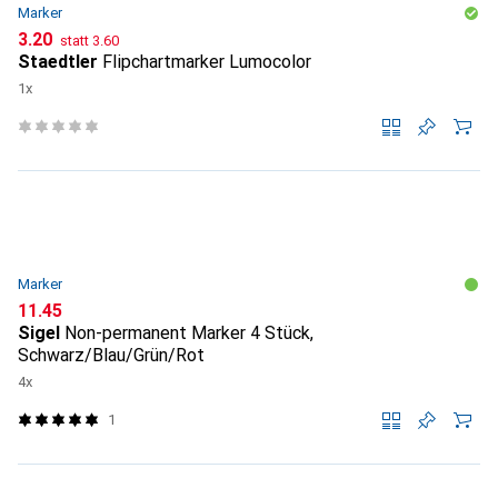
Marker
CHF
CHF
3.20
statt
3.60
Staedtler
Flipchartmarker Lumocolor
1x
Marker
CHF
11.45
Sigel
Non-permanent Marker 4 Stück,
Schwarz/Blau/Grün/Rot
4x
1