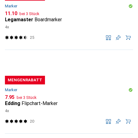
Marker
CHF
11.10
bei 3 Stück
Legamaster
Boardmarker
4x
25
MENGENRABATT
Marker
CHF
7.95
bei 3 Stück
Edding
Flipchart-Marker
4x
20