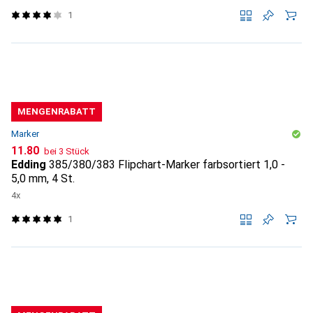
1
MENGENRABATT
Marker
CHF
11.80
bei 3 Stück
Edding
385/380/383 Flipchart-Marker farbsortiert 1,0 -
5,0 mm, 4 St.
4x
1