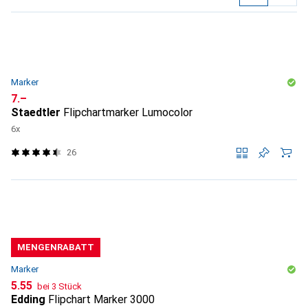
Produktliste
Marker
CHF
7.–
Staedtler
Flipchartmarker Lumocolor
6x
26
MENGENRABATT
Marker
CHF
5.55
bei 3 Stück
Edding
Flipchart Marker 3000