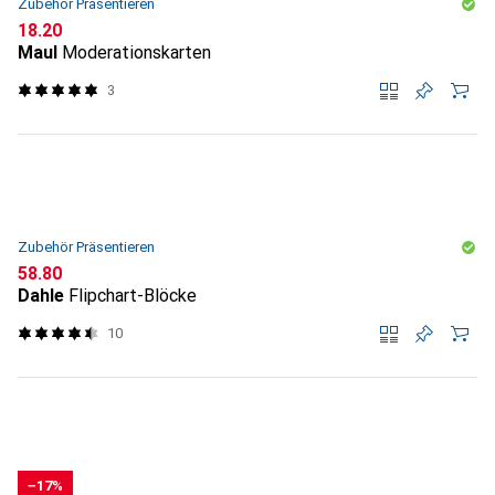
Zubehör Präsentieren
CHF
18.20
Maul
Moderationskarten
3
Zubehör Präsentieren
CHF
58.80
Dahle
Flipchart-Blöcke
10
−17%