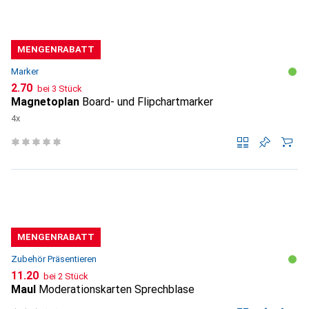
MENGENRABATT
Marker
CHF
2.70
bei 3 Stück
Magnetoplan
Board- und Flipchartmarker
4x
MENGENRABATT
Zubehör Präsentieren
CHF
11.20
bei 2 Stück
Maul
Moderationskarten Sprechblase