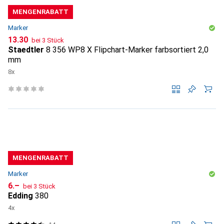
MENGENRABATT
Marker
CHF
13.30
bei 3 Stück
Staedtler
8 356 WP8 X Flipchart-Marker farbsortiert 2,0
mm
8x
MENGENRABATT
Marker
CHF
6.–
bei 3 Stück
Edding
380
4x