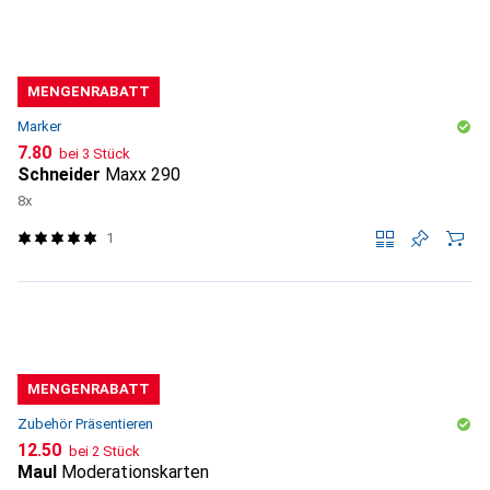
MENGENRABATT
Marker
CHF
7.80
bei 3 Stück
Schneider
Maxx 290
8x
1
MENGENRABATT
Zubehör Präsentieren
CHF
12.50
bei 2 Stück
Maul
Moderationskarten