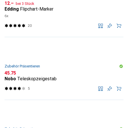
CHF
12.–
bei 3 Stück
Edding
Flipchart-Marker
6x
20
Zubehör Präsentieren
CHF
45.75
Nobo
Teleskopzeigestab
5