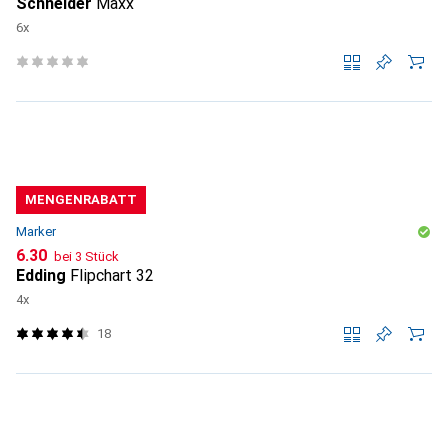
Schneider
Maxx
6x
MENGENRABATT
Marker
CHF
6.30
bei 3 Stück
Edding
Flipchart 32
4x
18