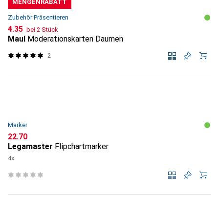
MENGENRABATT
Zubehör Präsentieren
CHF
4.35
bei 2 Stück
Maul
Moderationskarten Daumen
2
Marker
CHF
22.70
Legamaster
Flipchartmarker
4x