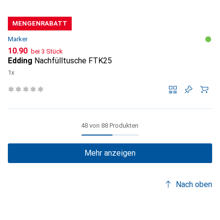
MENGENRABATT
Marker
CHF
10.90
bei 3 Stück
Edding
Nachfülltusche FTK25
1x
48 von 88 Produkten
Mehr anzeigen
Nach oben