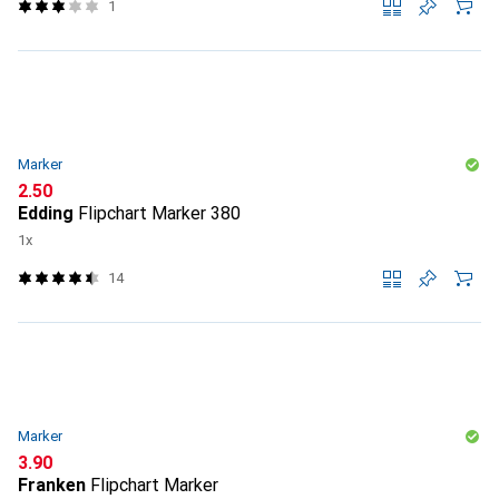
1
Marker
CHF
2.50
Edding
Flipchart Marker 380
1x
14
Marker
CHF
3.90
Franken
Flipchart Marker