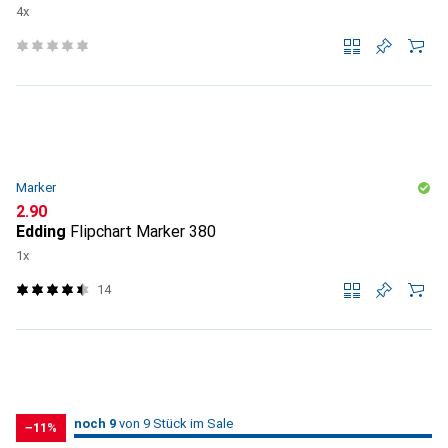
4x
Marker
CHF
2.90
Edding
Flipchart Marker 380
1x
14
9
9
noch 9
/ 9
/ 9 im Sale
von 9 Stück im Sale
−11%