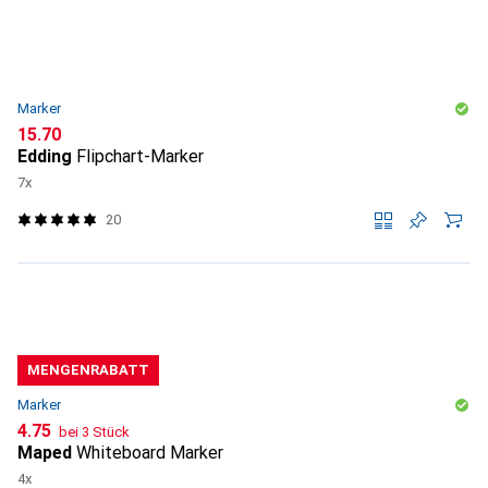
Marker
CHF
15.70
Edding
Flipchart-Marker
7x
20
MENGENRABATT
Marker
CHF
4.75
bei 3 Stück
Maped
Whiteboard Marker
4x