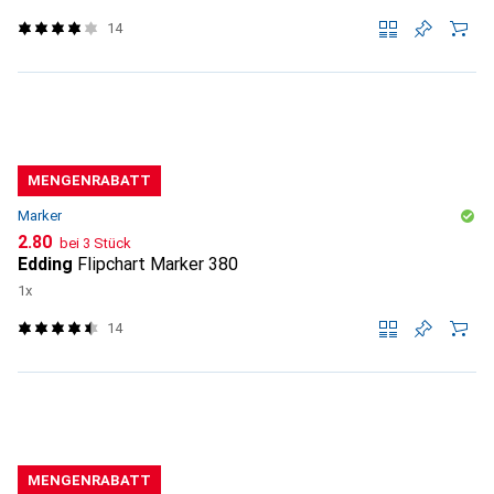
14
MENGENRABATT
Marker
CHF
2.80
bei 3 Stück
Edding
Flipchart Marker 380
1x
14
MENGENRABATT