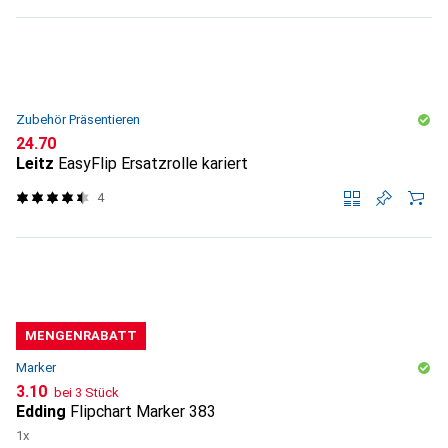
Zubehör Präsentieren
CHF
24.70
Leitz
EasyFlip Ersatzrolle kariert
4
MENGENRABATT
Marker
CHF
3.10
bei 3 Stück
Edding
Flipchart Marker 383
1x