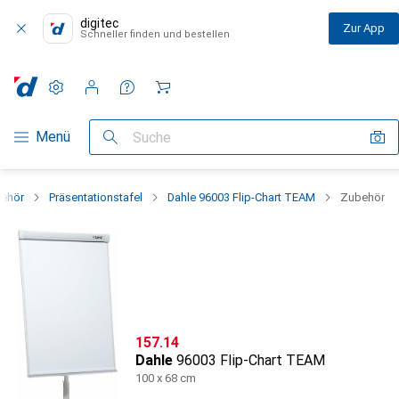
digitec
Zur App
Schneller finden und bestellen
Einstellungen
Kundenkonto
Vergleichslisten
Merklisten
Warenkorb
Navigation nach Kategorien
Menü
Suche
behör
Präsentationstafel
Dahle 96003 Flip-Chart TEAM
Zubehör
CHF
157.14
Dahle
96003 Flip-Chart TEAM
100 x 68 cm