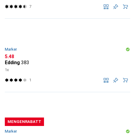
7
Marker
CHF
5.48
Edding
383
1x
1
MENGENRABATT
Marker