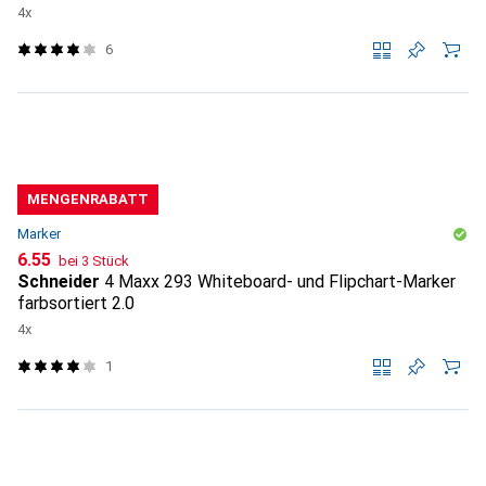
4x
6
MENGENRABATT
Marker
CHF
6.55
bei 3 Stück
Schneider
4 Maxx 293 Whiteboard- und Flipchart-Marker
farbsortiert 2.0
4x
1