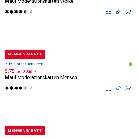
Maul
Moderationskarten Wolke
3
MENGENRABATT
Zubehör Präsentieren
CHF
5.75
bei 2 Stück
Maul
Moderationskarten Mensch
2
MENGENRABATT