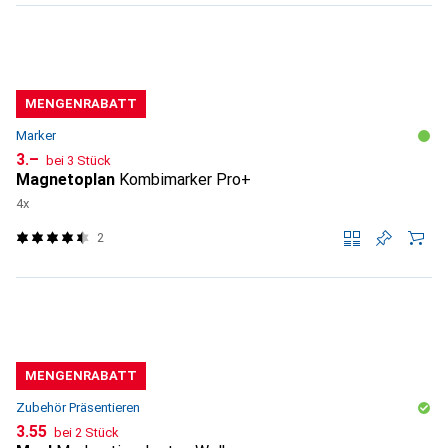
MENGENRABATT
Marker
CHF
3.–
bei 3 Stück
Magnetoplan
Kombimarker Pro+
4x
2
MENGENRABATT
Zubehör Präsentieren
CHF
3.55
bei 2 Stück