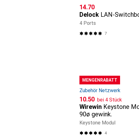
CHF
14.70
Delock
LAN-Switchb
4 Ports
7
MENGENRABATT
Zubehör Netzwerk
CHF
10.50
bei 4 Stück
Wirewin
Keystone Mod
90ø gewink.
Keystone Modul
4