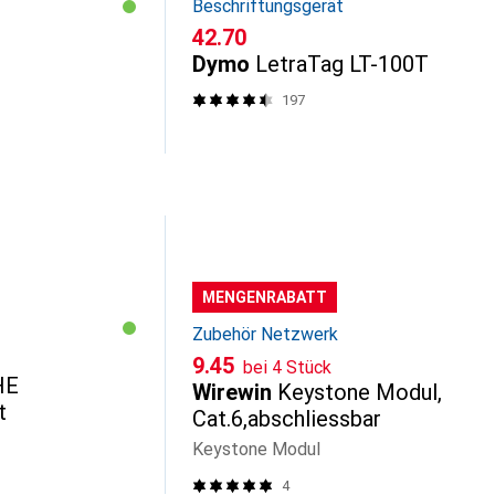
Beschriftungsgerät
CHF
42.70
Dymo
LetraTag LT-100T
197
MENGENRABATT
Zubehör Netzwerk
CHF
9.45
bei 4 Stück
HE
Wirewin
Keystone Modul,
t
Cat.6,abschliessbar
Keystone Modul
4