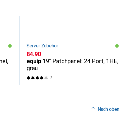
Server Zubehör
CHF
84.90
el,
equip
19" Patchpanel: 24 Port, 1HE,
grau
2
Nach oben