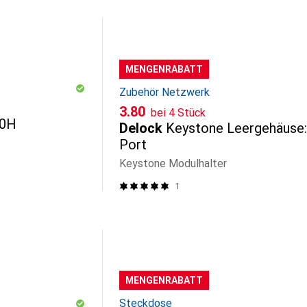
MENGENRABATT
Zubehör Netzwerk
CHF
3.80
bei 4 Stück
00H
Delock
Keystone Leergehäuse:
Port
Keystone Modulhalter
1
MENGENRABATT
Steckdose