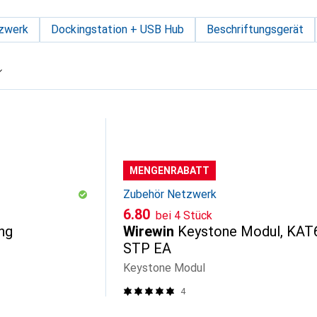
zwerk
Dockingstation + USB Hub
Beschriftungsgerät
MENGENRABATT
Zubehör Netzwerk
CHF
6.80
bei 4 Stück
ng
Wirewin
Keystone Modul, KAT
STP EA
Keystone Modul
4