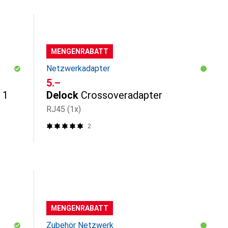
MENGENRABATT
Netzwerkadapter
CHF
5.–
 1
Delock
Crossoveradapter
RJ45 (1x)
2
MENGENRABATT
Zubehör Netzwerk