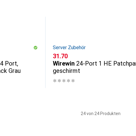
Server Zubehör
CHF
31.70
4 Port,
Wirewin
24-Port 1 HE Patchpan
ack Grau
geschirmt
24 von 24 Produkten