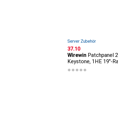
Server Zubehör
CHF
37.10
Wirewin
Patchpanel 2
Keystone, 1HE 19"-R