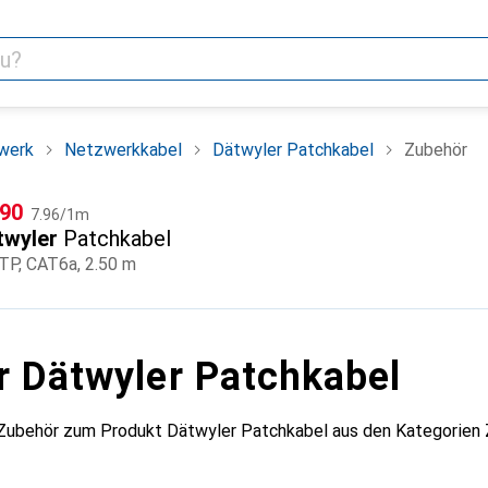
werk
Netzwerkkabel
Dätwyler Patchkabel
Zubehör
CHF
F
.90
7.96
/
1m
twyler
Patchkabel
TP, CAT6a, 2.50 m
r Dätwyler Patchkabel
 Zubehör zum Produkt Dätwyler Patchkabel aus den Kategorien