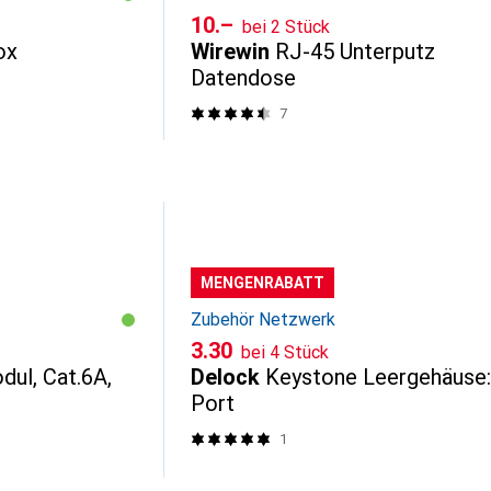
CHF
10.–
bei 2 Stück
ox
Wirewin
RJ-45 Unterputz
Datendose
7
MENGENRABATT
Zubehör Netzwerk
CHF
3.30
bei 4 Stück
ul, Cat.6A,
Delock
Keystone Leergehäuse:
Port
1