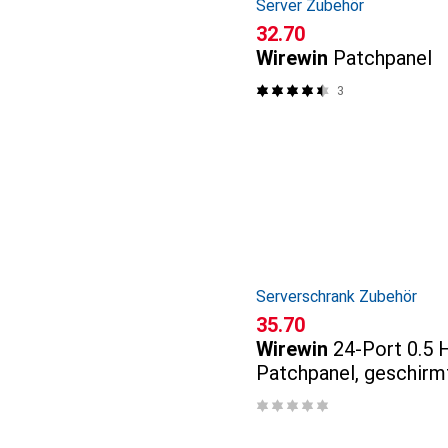
Server Zubehör
CHF
32.70
Wirewin
Patchpanel
3
Serverschrank Zubehör
CHF
35.70
Wirewin
24-Port 0.5 
Patchpanel, geschirm