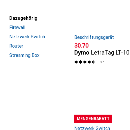
Dazugehörig
Firewall
Netzwerk Switch
Beschriftungsgerät
CHF
30.70
Router
Dymo
LetraTag LT-1
Streaming Box
197
MENGENRABATT
Netzwerk Switch