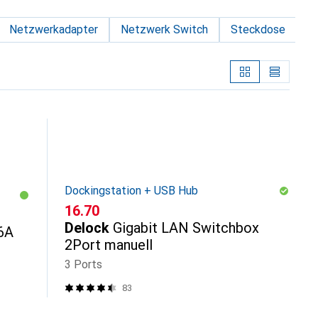
Netzwerkadapter
Netzwerk Switch
Steckdose
K
Dockingstation + USB Hub
CHF
16.70
Delock
Gigabit LAN Switchbox
6A
2Port manuell
3 Ports
83