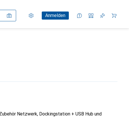
Einstellungen
Kundenkonto
Vergleichslisten
Merklisten
Warenkorb
Anmelden
 Zubehör Netzwerk, Dockingstation + USB Hub und