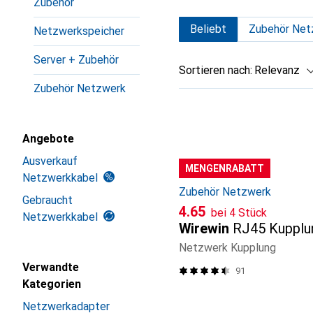
Zubehör
Beliebt
Zubehör Net
Netzwerkspeicher
Server + Zubehör
Sortieren nach
:
Relevanz
Zubehör Netzwerk
Produktliste
Angebote
Ausverkauf
MENGENRABATT
Netzwerkkabel
Zubehör Netzwerk
Gebraucht
CHF
4.65
bei 4 Stück
Netzwerkkabel
Wirewin
RJ45 Kupplu
Netzwerk Kupplung
Verwandte
91
Kategorien
Netzwerkadapter