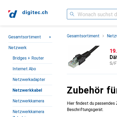
Suche
Navigation nach Kategorien
Gesamtsortiment
Netz
Gesamtsortiment
Netzwerk
CH
19
Dä
Bridges + Router
S/F
Internet Abo
Netzwerkadapter
Zubehör fü
Netzwerkkabel
Netzwerkkamera
Hier findest du passendes
Beschriftungsgerät.
Netzwerkkamera