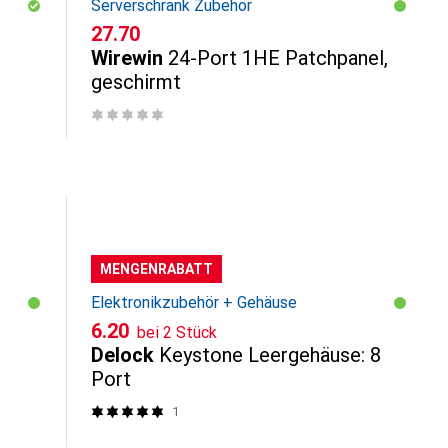
Serverschrank Zubehör
CHF
27.70
Wirewin
24-Port 1HE Patchpanel,
geschirmt
MENGENRABATT
Elektronikzubehör + Gehäuse
CHF
6.20
bei 2 Stück
Delock
Keystone Leergehäuse: 8
Port
1