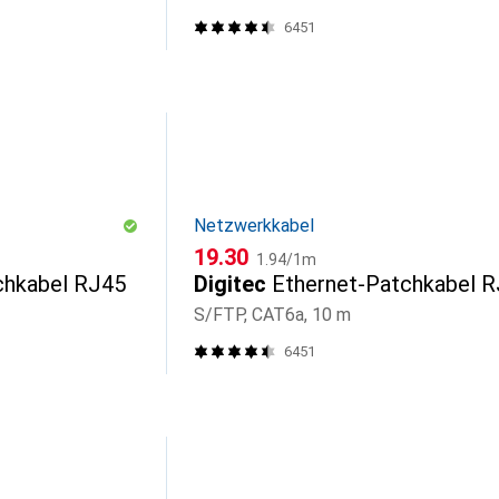
6451
Netzwerkkabel
CHF
CHF
19.30
1.94
/
1m
chkabel RJ45
Digitec
Ethernet-Patchkabel 
S/FTP, CAT6a, 10 m
6451