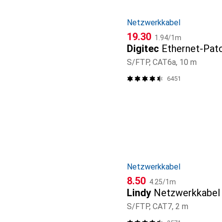
Netzwerkkabel
CHF
CHF
19.30
1.94
/
1m
Digitec
Ethernet-Pat
S/FTP, CAT6a, 10 m
6451
Netzwerkkabel
CHF
CHF
8.50
4.25
/
1m
Lindy
Netzwerkkabel
S/FTP, CAT7, 2 m