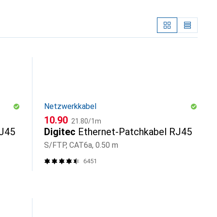
Netzwerkkabel
CHF
CHF
10.90
21.80
/
1m
RJ45
Digitec
Ethernet-Patchkabel RJ45
S/FTP, CAT6a, 0.50 m
6451