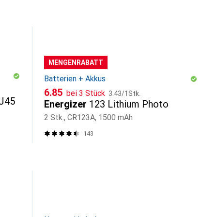
MENGENRABATT
Batterien + Akkus
CHF
CHF
6.85
bei 3 Stück
3.43
/
1Stk.
RJ45
Energizer
123 Lithium Photo
2 Stk., CR123A, 1500 mAh
143