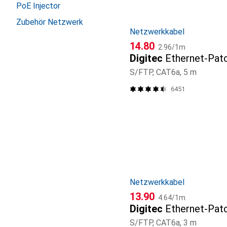
PoE Injector
Zubehör Netzwerk
Netzwerkkabel
CHF
CHF
14.80
2.96
/
1m
Digitec
Ethernet-Pat
S/FTP, CAT6a, 5 m
6451
Netzwerkkabel
CHF
CHF
13.90
4.64
/
1m
Digitec
Ethernet-Pat
S/FTP, CAT6a, 3 m