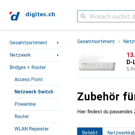
Suche
Navigation nach Kategorien
Gesamtsortiment
Netz
Gesamtsortiment
CH
13
Netzwerk
D-
Bridges + Router
5 P
Access Point
Netzwerk Switch
Zubehör fü
Powerline
Hier findest du passendes
Router
WLAN Repeater
Beliebt
Netzwerkkab