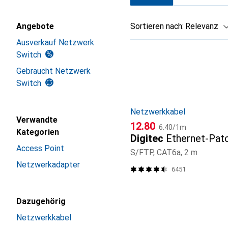
Angebote
Sortieren nach
:
Relevanz
Ausverkauf Netzwerk
Produktliste
Switch
Gebraucht Netzwerk
Switch
Netzwerkkabel
Verwandte
CHF
CHF
12.80
6.40
/
1m
Kategorien
Digitec
Ethernet-Pat
Access Point
S/FTP, CAT6a, 2 m
Netzwerkadapter
6451
Dazugehörig
Netzwerkkabel