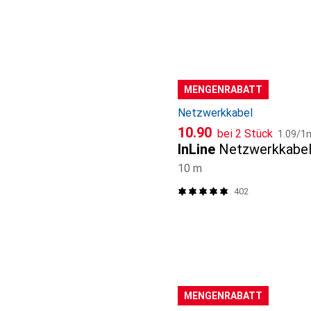
MENGENRABATT
Netzwerkkabel
CHF
CHF
10.90
bei 2 Stück
1.09
/
1
InLine
Netzwerkkabe
10 m
402
MENGENRABATT