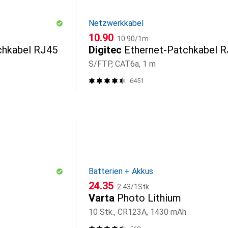
Netzwerkkabel
CHF
CHF
10.90
10.90
/
1m
chkabel RJ45
Digitec
Ethernet-Patchkabel 
S/FTP, CAT6a, 1 m
6451
Batterien + Akkus
CHF
CHF
24.35
2.43
/
1Stk.
Varta
Photo Lithium
10 Stk., CR123A, 1430 mAh