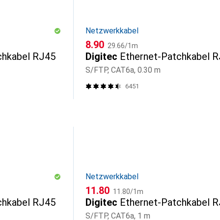
Netzwerkkabel
CHF
CHF
8.90
29.66
/
1m
chkabel RJ45
Digitec
Ethernet-Patchkabel 
S/FTP, CAT6a, 0.30 m
6451
Netzwerkkabel
CHF
CHF
11.80
11.80
/
1m
chkabel RJ45
Digitec
Ethernet-Patchkabel 
S/FTP, CAT6a, 1 m