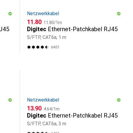
Netzwerkkabel
CHF
CHF
11.80
11.80
/
1m
RJ45
Digitec
Ethernet-Patchkabel RJ45
S/FTP, CAT6a, 1 m
6451
Netzwerkkabel
CHF
CHF
13.90
4.64
/
1m
Digitec
Ethernet-Patchkabel RJ45
S/FTP, CAT6a, 3 m