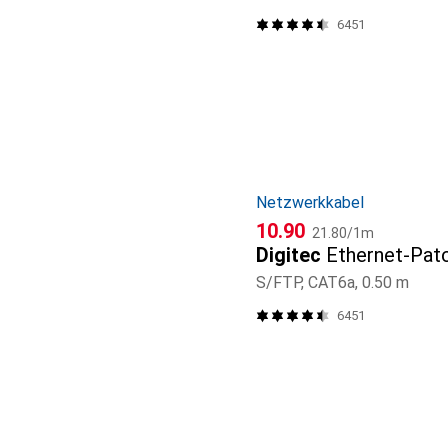
6451
Netzwerkkabel
CHF
CHF
10.90
21.80
/
1m
Digitec
Ethernet-Pat
S/FTP, CAT6a, 0.50 m
6451