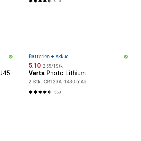
6451
Batterien + Akkus
CHF
CHF
5.10
2.55
/
1Stk.
RJ45
Varta
Photo Lithium
2 Stk., CR123A, 1430 mAh
568