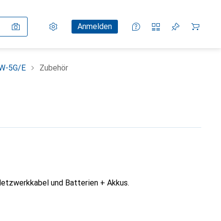
Einstellungen
Kundenkonto
Vergleichslisten
Merklisten
Warenkorb
Anmelden
SW-5G/E
Zubehör
etzwerkkabel und Batterien + Akkus.