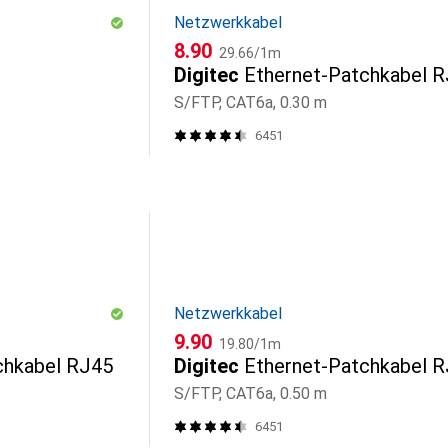
Netzwerkkabel
CHF
CHF
8.90
29.66
/
1m
Digitec
Ethernet-Patchkabel 
S/FTP, CAT6a, 0.30 m
6451
Netzwerkkabel
CHF
CHF
9.90
19.80
/
1m
chkabel RJ45
Digitec
Ethernet-Patchkabel 
S/FTP, CAT6a, 0.50 m
6451