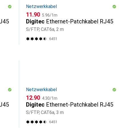
Netzwerkkabel
CHF
CHF
11.90
5.96
/
1m
RJ45
Digitec
Ethernet-Patchkabel RJ45
S/FTP, CAT6a, 2 m
6451
Netzwerkkabel
CHF
CHF
12.90
4.30
/
1m
RJ45
Digitec
Ethernet-Patchkabel RJ45
S/FTP, CAT6a, 3 m
6451