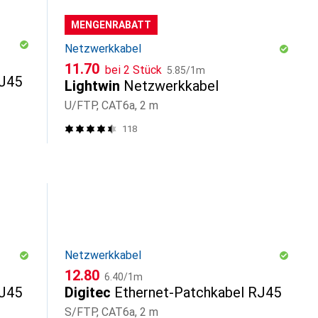
MENGENRABATT
Netzwerkkabel
CHF
CHF
11.70
bei 2 Stück
5.85
/
1m
RJ45
Lightwin
Netzwerkkabel
U/FTP, CAT6a, 2 m
118
Netzwerkkabel
CHF
CHF
12.80
6.40
/
1m
RJ45
Digitec
Ethernet-Patchkabel RJ45
S/FTP, CAT6a, 2 m