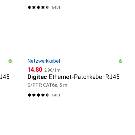
6451
Netzwerkkabel
CHF
CHF
14.80
2.96
/
1m
RJ45
Digitec
Ethernet-Patchkabel RJ45
S/FTP, CAT6a, 5 m
6451