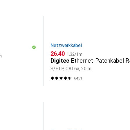
Netzwerkkabel
CHF
CHF
26.40
1.32
/
1m
m
Digitec
Ethernet-Patchkabel 
l
S/FTP, CAT6a, 20 m
6451