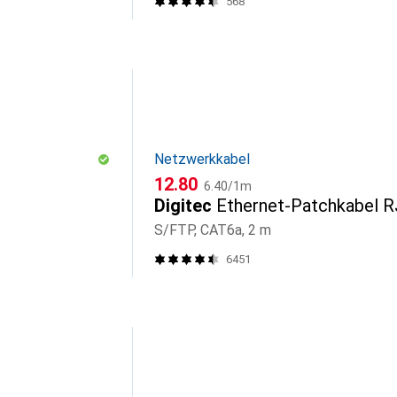
568
Netzwerkkabel
CHF
CHF
12.80
6.40
/
1m
Digitec
Ethernet-Patchkabel 
S/FTP, CAT6a, 2 m
6451