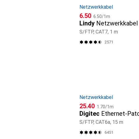
Netzwerkkabel
CHF
CHF
6.50
6.50
/
1m
Lindy
Netzwerkkabel
S/FTP, CAT7, 1 m
2571
Netzwerkkabel
CHF
CHF
25.40
1.70
/
1m
Digitec
Ethernet-Pat
S/FTP, CAT6a, 15 m
6451