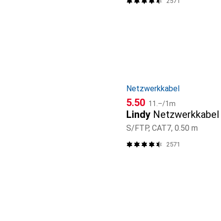
2571
Netzwerkkabel
CHF
CHF
5.50
11.–
/
1m
Lindy
Netzwerkkabel
S/FTP, CAT7, 0.50 m
2571