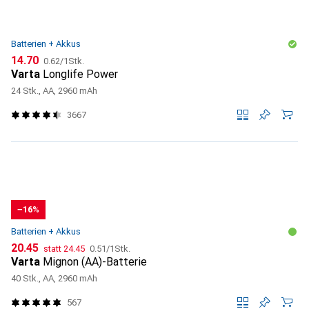
Batterien + Akkus
CHF
CHF
14.70
0.62
/
1Stk.
Varta
Longlife Power
24 Stk., AA, 2960 mAh
3667
−16%
Batterien + Akkus
CHF
CHF
CHF
20.45
statt
24.45
0.51
/
1Stk.
Varta
Mignon (AA)-Batterie
40 Stk., AA, 2960 mAh
567