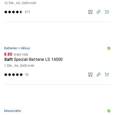
12 Stk., AA, 2600 mAh
671
Batterien + Akkus
CHF
CHF
8.80
8.80
/
1Stk.
Saft
Spezial-Batterie LS 14500
1 Stk., AA, 2600 mAh
55
Mausmatte