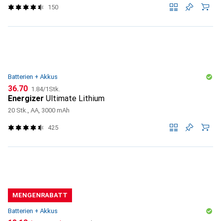
150
Batterien + Akkus
CHF
CHF
36.70
1.84
/
1Stk.
Energizer
Ultimate Lithium
20 Stk., AA, 3000 mAh
425
MENGENRABATT
Batterien + Akkus