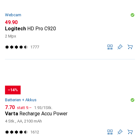
Webcam
CHF
49.90
Logitech
HD Pro C920
2 Mpx
1777
−14%
Batterien + Akkus
CHF
CHF
CHF
7.70
statt
9.–
1.93
/
1Stk.
Varta
Recharge Accu Power
4 Stk., AA, 2100 mAh
1612