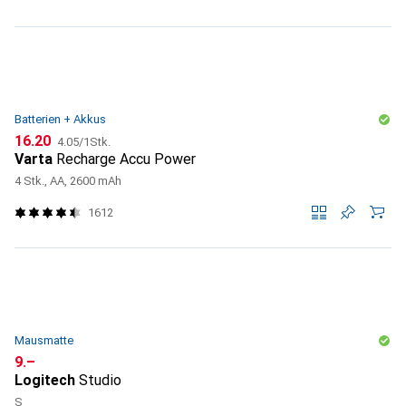
Batterien + Akkus
CHF
CHF
16.20
4.05
/
1Stk.
Varta
Recharge Accu Power
4 Stk., AA, 2600 mAh
1612
Mausmatte
CHF
9.–
Logitech
Studio
S