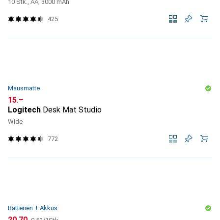
10 Stk., AA, 3000 mAh
425
Mausmatte
CHF
15.–
Logitech
Desk Mat Studio
Wide
772
Batterien + Akkus
CHF
CHF
20.70