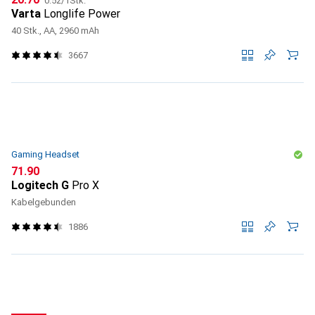
0.52
/
1Stk.
Varta
Longlife Power
40 Stk., AA, 2960 mAh
3667
Gaming Headset
CHF
71.90
Logitech G
Pro X
Kabelgebunden
1886