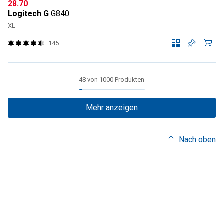
CHF
28.70
Logitech G
G840
XL
145
48 von 1000 Produkten
Mehr anzeigen
Nach oben