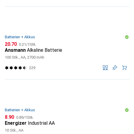
Batterien + Akkus
CHF
CHF
20.70
0.21
/
1Stk.
Ansmann
Alkaline Batterie
100 Stk., AA, 2700 mAh
229
Batterien + Akkus
CHF
CHF
8.90
0.89
/
1Stk.
Energizer
Industrial AA
10 Stk., AA