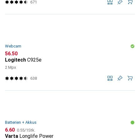
671
Webcam
CHF
56.50
Logitech
C925e
2 Mpx
638
Batterien + Akkus
CHF
CHF
6.60
0.55
/
1Stk.
Varta
Longlife Power