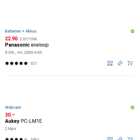
Batterien + Akkus
CHF
CHF
22.90
2.87
/
1Stk.
Panasonic
eneloop
8 Stk., AA, 2000 mAh
521
Webcam
CHF
30.–
Aukey
PC-LM1E
2 Mpx
1861