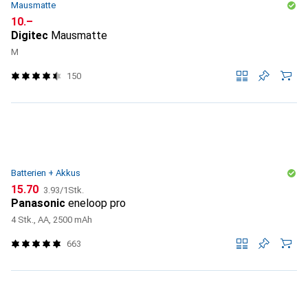
Mausmatte
CHF
10.–
Digitec
Mausmatte
M
150
Batterien + Akkus
CHF
CHF
15.70
3.93
/
1Stk.
Panasonic
eneloop pro
4 Stk., AA, 2500 mAh
663