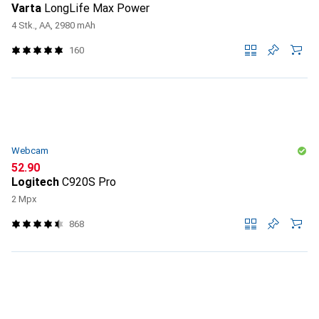
Varta
LongLife Max Power
4 Stk., AA, 2980 mAh
160
Webcam
CHF
52.90
Logitech
C920S Pro
2 Mpx
868