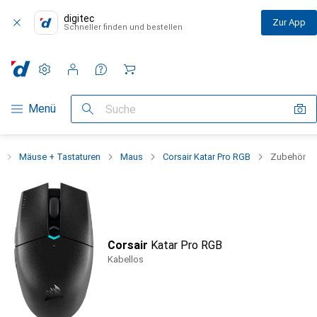
digitec
Zur App
Schneller finden und bestellen
Einstellungen
Kundenkonto
Vergleichslisten
Merklisten
Warenkorb
Navigation nach Kategorien
Menü
Suche
Mäuse + Tastaturen
Maus
Corsair Katar Pro RGB
Zubehör
Corsair
Katar Pro RGB
Kabellos