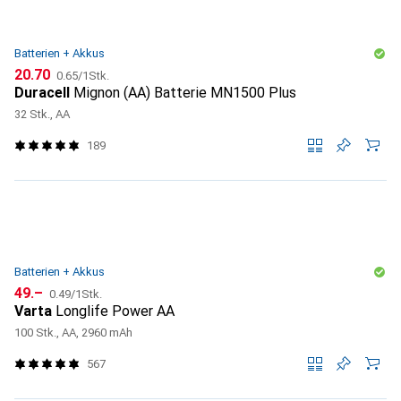
Batterien + Akkus
CHF
CHF
20.70
0.65
/
1Stk.
Duracell
Mignon (AA) Batterie MN1500 Plus
32 Stk., AA
189
Batterien + Akkus
CHF
CHF
49.–
0.49
/
1Stk.
Varta
Longlife Power AA
100 Stk., AA, 2960 mAh
567