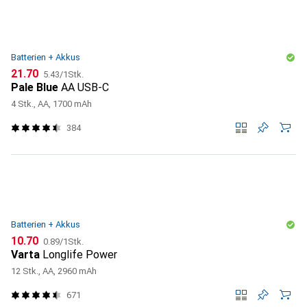
Batterien + Akkus
CHF
CHF
21.70
5.43
/
1Stk.
Pale Blue
AA USB-C
4 Stk., AA, 1700 mAh
384
Batterien + Akkus
CHF
CHF
10.70
0.89
/
1Stk.
Varta
Longlife Power
12 Stk., AA, 2960 mAh
671