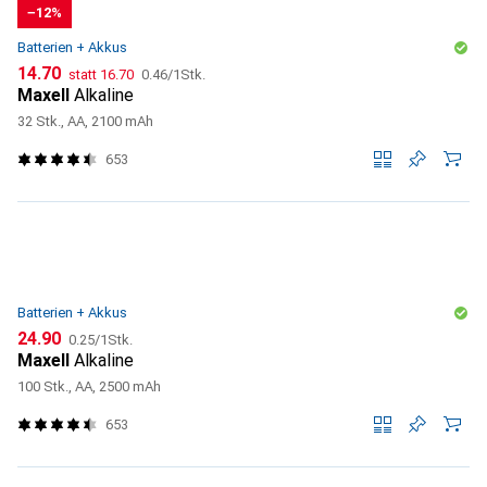
−12%
Batterien + Akkus
CHF
CHF
CHF
14.70
statt
16.70
0.46
/
1Stk.
Maxell
Alkaline
32 Stk., AA, 2100 mAh
653
Batterien + Akkus
CHF
CHF
24.90
0.25
/
1Stk.
Maxell
Alkaline
100 Stk., AA, 2500 mAh
653