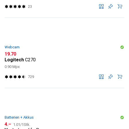
23
Webcam
CHF
19.70
Logitech
C270
0.90 Mpx
729
Batterien + Akkus
CHF
CHF
4.–
1.01
/
1Stk.