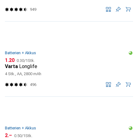
949
Batterien + Akkus
CHF
CHF
1.20
0.30
/
1Stk.
Varta
Longlife
4 Stk., AA, 2800 mAh
496
Batterien + Akkus
CHF
CHF
2.–
0.50
/
1Stk.