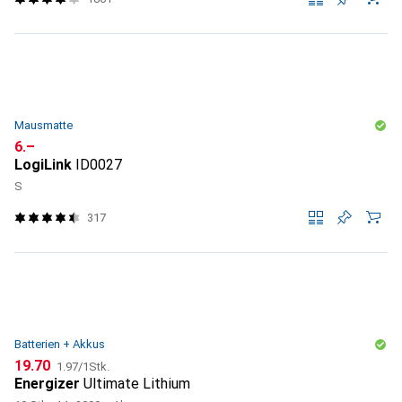
Mausmatte
CHF
6.–
LogiLink
ID0027
S
317
Batterien + Akkus
CHF
CHF
19.70
1.97
/
1Stk.
Energizer
Ultimate Lithium