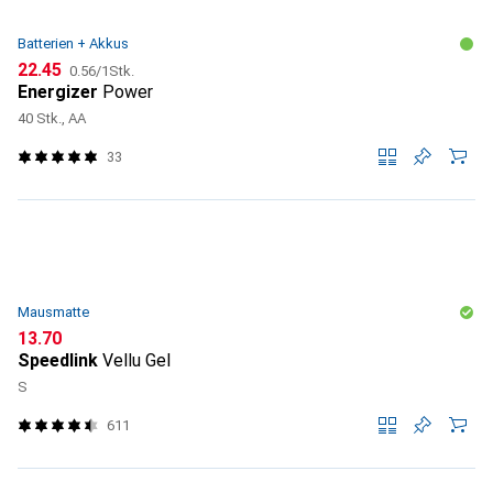
Batterien + Akkus
CHF
CHF
22.45
0.56
/
1Stk.
Energizer
Power
40 Stk., AA
33
Mausmatte
CHF
13.70
Speedlink
Vellu Gel
S
611