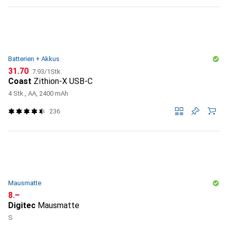
Batterien + Akkus
CHF
CHF
31.70
7.93
/
1Stk.
Coast
Zithion-X USB-C
4 Stk., AA, 2400 mAh
236
Mausmatte
CHF
8.–
Digitec
Mausmatte
S