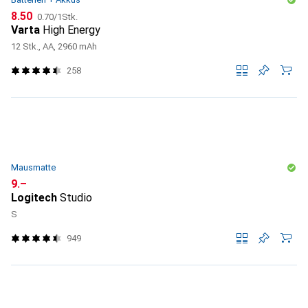
CHF
CHF
8.50
0.70
/
1Stk.
Varta
High Energy
12 Stk., AA, 2960 mAh
258
Mausmatte
CHF
9.–
Logitech
Studio
S
949