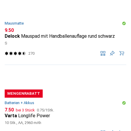
Mausmatte
CHF
9.50
Delock
Mauspad mit Handballenauflage rund schwarz
S
270
MENGENRABATT
Batterien + Akkus
CHF
CHF
7.50
bei 3 Stück
0.75
/
1Stk.
Varta
Longlife Power
10 Stk., AA, 2960 mAh