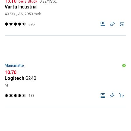
CHF
CHF
13.10
bei 3 Stück
0.32
/
1Stk.
Varta
Industrial
40 Stk., AA, 2950 mAh
396
Mausmatte
CHF
10.70
Logitech
G240
M
183