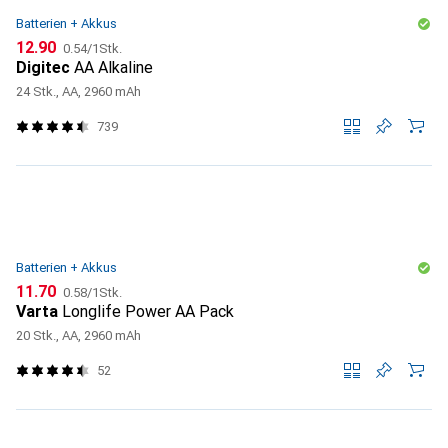
Batterien + Akkus
CHF
CHF
12.90
0.54
/
1Stk.
Digitec
AA Alkaline
24 Stk., AA, 2960 mAh
739
Batterien + Akkus
CHF
CHF
11.70
0.58
/
1Stk.
Varta
Longlife Power AA Pack
20 Stk., AA, 2960 mAh
52