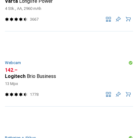
Varta
Longlife Power
4 Stk., AA, 2960 mAh
3667
Webcam
CHF
142.–
Logitech
Brio Business
13 Mpx
1778
Batterien + Akkus