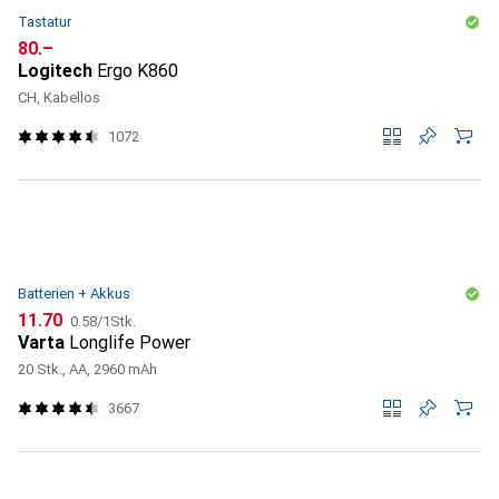
Tastatur
CHF
80.–
Logitech
Ergo K860
CH, Kabellos
1072
Batterien + Akkus
CHF
CHF
11.70
0.58
/
1Stk.
Varta
Longlife Power
20 Stk., AA, 2960 mAh
3667