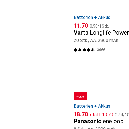
Batterien + Akkus
CHF
CHF
11.70
0.58
/
1Stk.
Varta
Longlife Power
20 Stk., AA, 2960 mAh
3666
−5%
Batterien + Akkus
CHF
CHF
CHF
18.70
statt
19.70
2.34
/
1S
Panasonic
eneloop