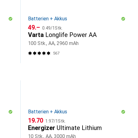
Batterien + Akkus
CHF
CHF
49.–
0.49
/
1Stk.
Varta
Longlife Power AA
100 Stk., AA, 2960 mAh
567
Batterien + Akkus
CHF
CHF
19.70
1.97
/
1Stk.
Energizer
Ultimate Lithium
10 Stk., AA, 3000 mAh