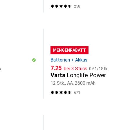
258
MENGENRABATT
Batterien + Akkus
CHF
CHF
7.25
bei 3 Stück
k.
0.61
/
1Stk.
Varta
Longlife Power
12 Stk., AA, 2600 mAh
671