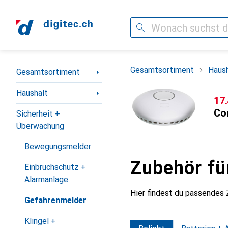
Suche
Navigation nach Kategorien
Gesamtsortiment
Haush
Gesamtsortiment
Haushalt
CH
17
Co
Sicherheit +
Überwachung
Bewegungsmelder
Zubehör fü
Einbruchschutz +
Alarmanlage
Hier findest du passendes
Gefahrenmelder
Klingel +