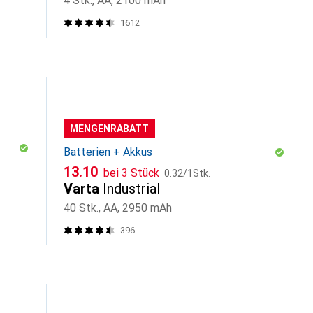
4 Stk., AA, 2100 mAh
1612
MENGENRABATT
Batterien + Akkus
CHF
CHF
13.10
bei 3 Stück
0.32
/
1Stk.
Varta
Industrial
40 Stk., AA, 2950 mAh
396