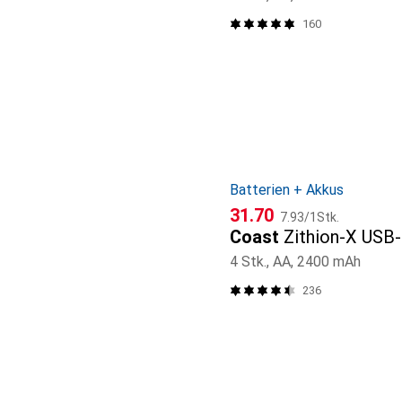
160
Batterien + Akkus
CHF
CHF
31.70
7.93
/
1Stk.
Coast
Zithion-X USB
4 Stk., AA, 2400 mAh
236