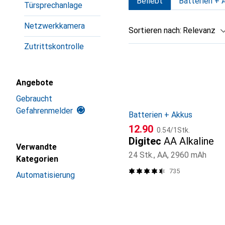
Beliebt
Batterien + 
Türsprechanlage
Netzwerkkamera
Sortieren nach
:
Relevanz
Zutrittskontrolle
Produktliste
Angebote
Gebraucht
Gefahrenmelder
Batterien + Akkus
CHF
CHF
12.90
0.54
/
1Stk.
Digitec
AA Alkaline
Verwandte
24 Stk., AA, 2960 mAh
Kategorien
735
Automatisierung