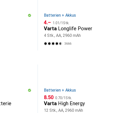
Batterien + Akkus
CHF
CHF
4.–
1.01
/
1Stk.
Varta
Longlife Power
4 Stk., AA, 2960 mAh
3666
Batterien + Akkus
CHF
CHF
8.50
0.70
/
1Stk.
tterie
Varta
High Energy
12 Stk., AA, 2960 mAh