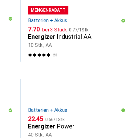
MENGENRABATT
Batterien + Akkus
CHF
CHF
7.70
bei 3 Stück
0.77
/
1Stk.
Energizer
Industrial AA
10 Stk., AA
23
Batterien + Akkus
CHF
CHF
22.45
0.56
/
1Stk.
Energizer
Power
40 Stk., AA