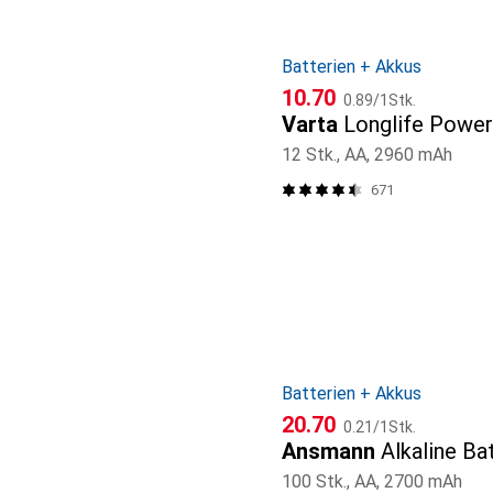
Batterien + Akkus
CHF
CHF
10.70
0.89
/
1Stk.
Varta
Longlife Power
12 Stk., AA, 2960 mAh
671
Batterien + Akkus
CHF
CHF
20.70
0.21
/
1Stk.
Ansmann
Alkaline Ba
100 Stk., AA, 2700 mAh