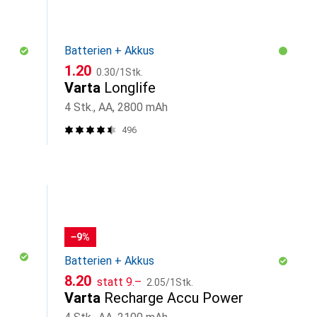
Batterien + Akkus
CHF
CHF
1.20
0.30
/
1Stk.
Varta
Longlife
4 Stk., AA, 2800 mAh
496
−9%
Batterien + Akkus
CHF
CHF
CHF
8.20
statt
9.–
2.05
/
1Stk.
Varta
Recharge Accu Power