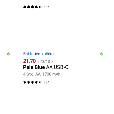
425
Batterien + Akkus
CHF
CHF
21.70
5.43
/
1Stk.
Pale Blue
AA USB-C
4 Stk., AA, 1700 mAh
384