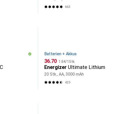
663
Batterien + Akkus
CHF
CHF
36.70
1.84
/
1Stk.
-C
Energizer
Ultimate Lithium
20 Stk., AA, 3000 mAh
425