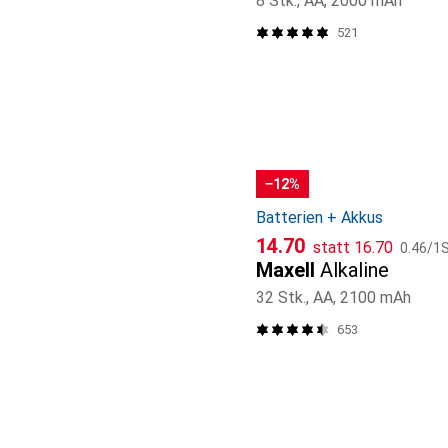
8 Stk., AA, 2000 mAh
521
−12%
Batterien + Akkus
CHF
CHF
CHF
14.70
statt
16.70
0.46
/
1S
Maxell
Alkaline
32 Stk., AA, 2100 mAh
653