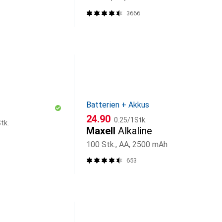
3666
Batterien + Akkus
CHF
CHF
24.90
0.25
/
1Stk.
tk.
Maxell
Alkaline
100 Stk., AA, 2500 mAh
653