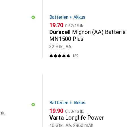
Batterien + Akkus
CHF
CHF
19.70
0.62
/
1Stk.
Duracell
Mignon (AA) Batterie
MN1500 Plus
32 Stk., AA
189
Batterien + Akkus
CHF
CHF
19.90
0.50
/
1Stk.
tk.
Varta
Longlife Power
40 Stk., AA, 2960 mAh