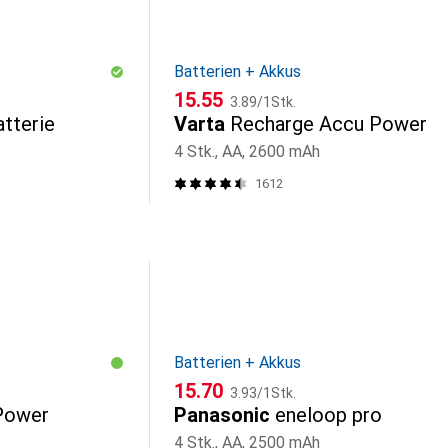
Batterien + Akkus
CHF
CHF
15.55
3.89
/
1Stk.
tterie
Varta
Recharge Accu Power
4 Stk., AA, 2600 mAh
1612
Batterien + Akkus
CHF
CHF
15.70
3.93
/
1Stk.
Power
Panasonic
eneloop pro
4 Stk., AA, 2500 mAh