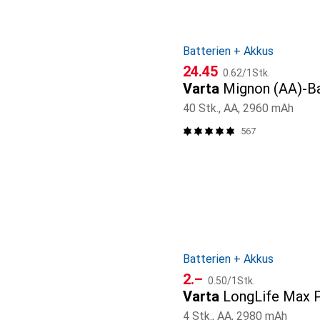
Batterien + Akkus
CHF
CHF
24.45
0.62
/
1Stk.
Varta
Mignon (AA)-Ba
40 Stk., AA, 2960 mAh
567
Batterien + Akkus
CHF
CHF
2.–
0.50
/
1Stk.
Varta
LongLife Max 
4 Stk., AA, 2980 mAh