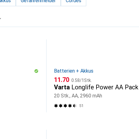
Akkus
Gefahrenmelder
Cordes
Batterien + Akkus
CHF
CHF
11.70
0.58
/
1Stk.
Varta
Longlife Power AA Pack
20 Stk., AA, 2960 mAh
51