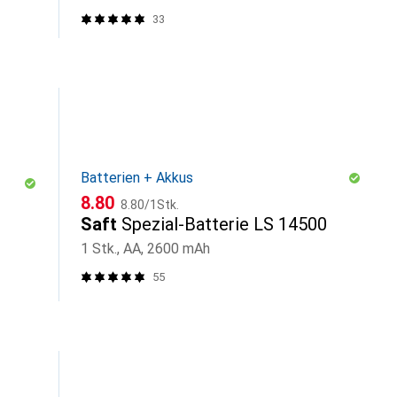
33
Batterien + Akkus
CHF
CHF
8.80
8.80
/
1Stk.
Saft
Spezial-Batterie LS 14500
1 Stk., AA, 2600 mAh
55