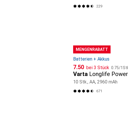
229
MENGENRABATT
Batterien + Akkus
CHF
CHF
7.50
bei 3 Stück
0.75
/
1St
Varta
Longlife Power
10 Stk., AA, 2960 mAh
671