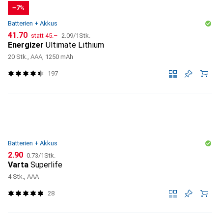
−7%
Batterien + Akkus
CHF
CHF
CHF
41.70
statt
45.–
2.09
/
1Stk.
Energizer
Ultimate Lithium
20 Stk., AAA, 1250 mAh
197
Batterien + Akkus
CHF
CHF
2.90
0.73
/
1Stk.
Varta
Superlife
4 Stk., AAA
28