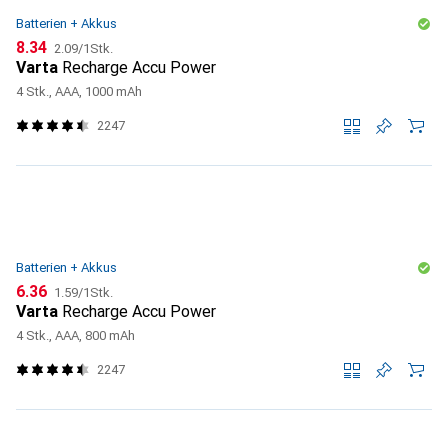
Batterien + Akkus
CHF
CHF
8.34
2.09
/
1Stk.
Varta
Recharge Accu Power
4 Stk., AAA, 1000 mAh
2247
Batterien + Akkus
CHF
CHF
6.36
1.59
/
1Stk.
Varta
Recharge Accu Power
4 Stk., AAA, 800 mAh
2247