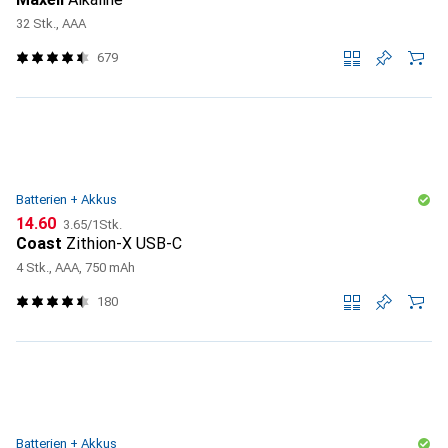
32 Stk., AAA
679
Batterien + Akkus
CHF
CHF
14.60
3.65
/
1Stk.
Coast
Zithion-X USB-C
4 Stk., AAA, 750 mAh
180
Batterien + Akkus