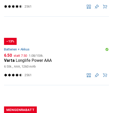
2561
−13%
Batterien + Akkus
CHF
CHF
CHF
6.50
statt
7.50
1.08
/
1Stk.
Varta
Longlife Power AAA
6 Stk., AAA, 1260 mAh
2561
MENGENRABATT