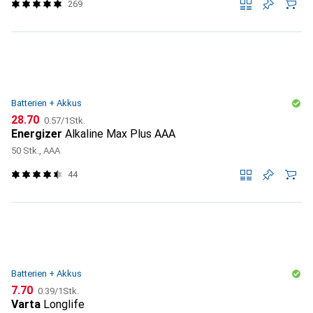
269
Batterien + Akkus
CHF
CHF
28.70
0.57
/
1Stk.
Energizer
Alkaline Max Plus AAA
50 Stk., AAA
44
Batterien + Akkus
CHF
CHF
7.70
0.39
/
1Stk.
Varta
Longlife