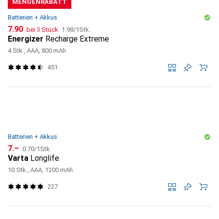
MENGENRABATT
Batterien + Akkus
CHF
CHF
7.90
bei 3 Stück
1.98
/
1Stk.
Energizer
Recharge Extreme
4 Stk., AAA, 800 mAh
451
Batterien + Akkus
CHF
CHF
7.–
0.70
/
1Stk.
Varta
Longlife
10 Stk., AAA, 1200 mAh
227