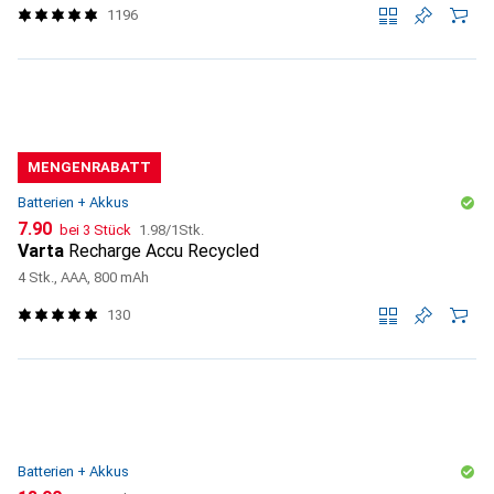
1196
MENGENRABATT
Batterien + Akkus
CHF
CHF
7.90
bei 3 Stück
1.98
/
1Stk.
Varta
Recharge Accu Recycled
4 Stk., AAA, 800 mAh
130
Batterien + Akkus