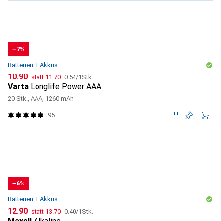
−7%
Batterien + Akkus
CHF
CHF
CHF
10.90
statt
11.70
0.54
/
1Stk.
Varta
Longlife Power AAA
20 Stk., AAA, 1260 mAh
95
−6%
Batterien + Akkus
CHF
CHF
CHF
12.90
statt
13.70
0.40
/
1Stk.
Maxell
Alkaline