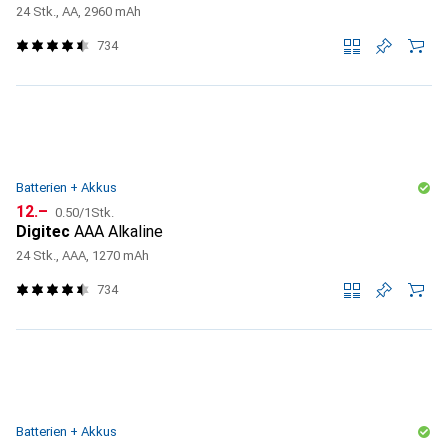
24 Stk., AA, 2960 mAh
734
Batterien + Akkus
CHF
CHF
12.–
0.50
/
1Stk.
Digitec
AAA Alkaline
24 Stk., AAA, 1270 mAh
734
Batterien + Akkus