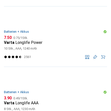
Batterien + Akkus
CHF
CHF
7.50
0.75
/
1Stk.
Varta
Longlife Power
10 Stk., AAA, 1240 mAh
2561
Batterien + Akkus
CHF
CHF
3.90
0.49
/
1Stk.
Varta
Longlife AAA
8 Stk., AAA, 1230 mAh