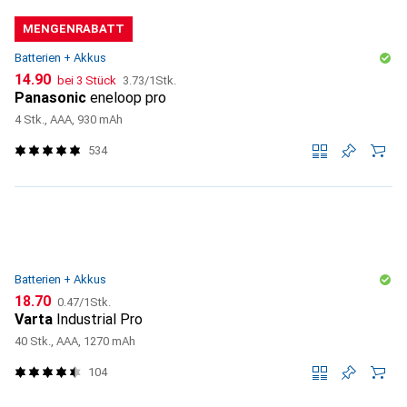
MENGENRABATT
Batterien + Akkus
CHF
CHF
14.90
bei 3 Stück
3.73
/
1Stk.
Panasonic
eneloop pro
4 Stk., AAA, 930 mAh
534
Batterien + Akkus
CHF
CHF
18.70
0.47
/
1Stk.
Varta
Industrial Pro
40 Stk., AAA, 1270 mAh
104