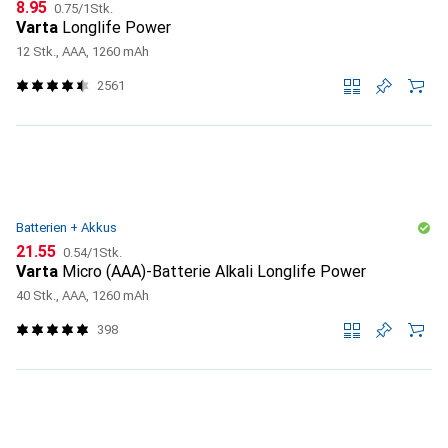
CHF
CHF
8.95
0.75
/
1Stk.
Varta
Longlife Power
12 Stk., AAA, 1260 mAh
2561
Batterien + Akkus
CHF
CHF
21.55
0.54
/
1Stk.
Varta
Micro (AAA)-Batterie Alkali Longlife Power
40 Stk., AAA, 1260 mAh
398