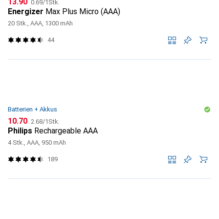
CHF
CHF
13.90
0.69
/
1Stk.
Energizer
Max Plus Micro (AAA)
20 Stk., AAA, 1300 mAh
44
Batterien + Akkus
CHF
CHF
10.70
2.68
/
1Stk.
Philips
Rechargeable AAA
4 Stk., AAA, 950 mAh
189