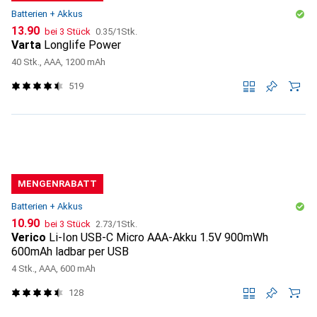
Batterien + Akkus
CHF
CHF
13.90
bei 3 Stück
0.35
/
1Stk.
Varta
Longlife Power
40 Stk., AAA, 1200 mAh
519
MENGENRABATT
Batterien + Akkus
CHF
CHF
10.90
bei 3 Stück
2.73
/
1Stk.
Verico
Li-Ion USB-C Micro AAA-Akku 1.5V 900mWh
600mAh ladbar per USB
4 Stk., AAA, 600 mAh
128