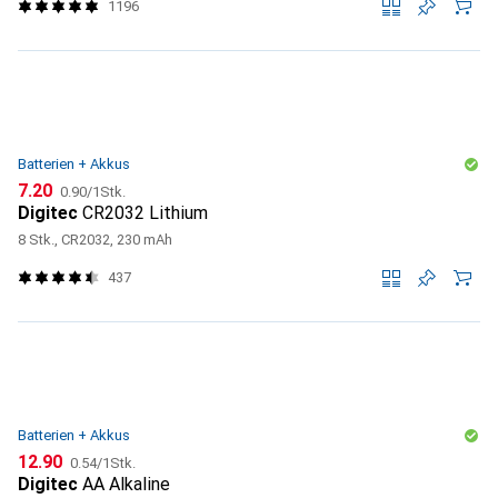
1196
Batterien + Akkus
CHF
CHF
7.20
0.90
/
1Stk.
Digitec
CR2032 Lithium
8 Stk., CR2032, 230 mAh
437
Batterien + Akkus
CHF
CHF
12.90
0.54
/
1Stk.
Digitec
AA Alkaline