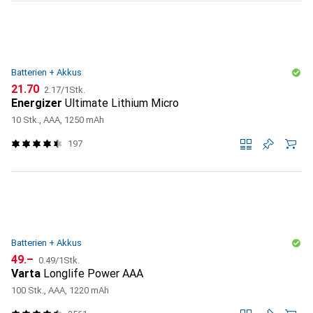
Batterien + Akkus
CHF
CHF
21.70
2.17
/
1Stk.
Energizer
Ultimate Lithium Micro
10 Stk., AAA, 1250 mAh
197
Batterien + Akkus
CHF
CHF
49.–
0.49
/
1Stk.
Varta
Longlife Power AAA
100 Stk., AAA, 1220 mAh