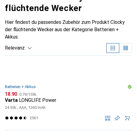
flüchtende Wecker
Hier findest du passendes Zubehör zum Produkt Clocky
der flüchtende Wecker aus der Kategorie Batterien +
Akkus.
Relevanz
Produktliste
Batterien + Akkus
CHF
CHF
18.90
0.79
/
1Stk.
Varta
LONGLIFE Power
24 Stk., AAA, 1260 mAh
2561