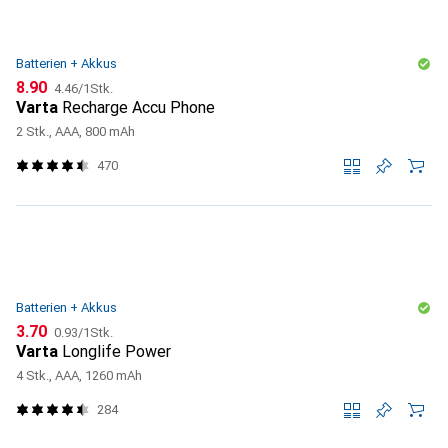
Batterien + Akkus
CHF
CHF
8.90
4.46
/
1Stk.
Varta
Recharge Accu Phone
2 Stk., AAA, 800 mAh
470
Batterien + Akkus
CHF
CHF
3.70
0.93
/
1Stk.
Varta
Longlife Power
4 Stk., AAA, 1260 mAh
284