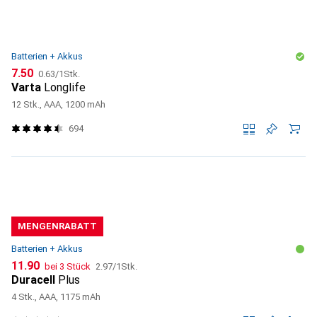
Batterien + Akkus
CHF
CHF
7.50
0.63
/
1Stk.
Varta
Longlife
12 Stk., AAA, 1200 mAh
694
MENGENRABATT
Batterien + Akkus
CHF
CHF
11.90
bei 3 Stück
2.97
/
1Stk.
Duracell
Plus
4 Stk., AAA, 1175 mAh