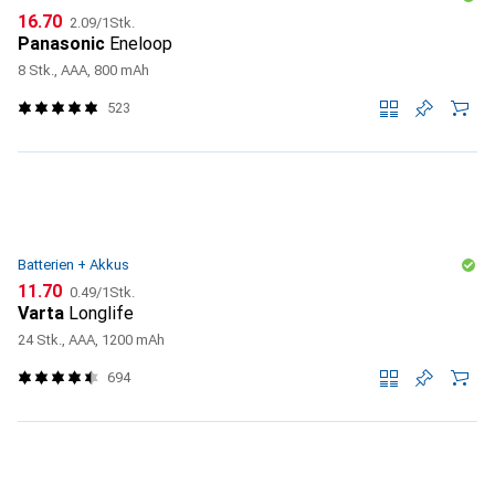
CHF
CHF
16.70
2.09
/
1Stk.
Panasonic
Eneloop
8 Stk., AAA, 800 mAh
523
Batterien + Akkus
CHF
CHF
11.70
0.49
/
1Stk.
Varta
Longlife
24 Stk., AAA, 1200 mAh
694