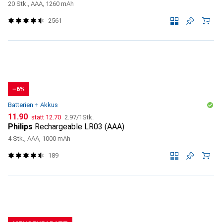
20 Stk., AAA, 1260 mAh
2561
−6%
Batterien + Akkus
CHF
CHF
CHF
11.90
statt
12.70
2.97
/
1Stk.
Philips
Rechargeable LR03 (AAA)
4 Stk., AAA, 1000 mAh
189