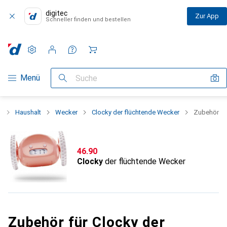
digitec
Zur App
Schneller finden und bestellen
Einstellungen
Kundenkonto
Vergleichslisten
Merklisten
Warenkorb
Navigation nach Kategorien
Menü
Suche
t
Haushalt
Wecker
Clocky der flüchtende Wecker
Zubehör
CHF
46.90
Clocky
der flüchtende Wecker
Zubehör für Clocky der