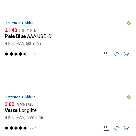
Batterien + Akkus
CHF
CHF
21.40
5.35
/
1Stk.
Pale Blue
AAA USB-C
4 Stk., AAA, 600 mAh
330
Batterien + Akkus
CHF
CHF
3.80
0.95
/
1Stk.
Varta
Longlife
4 Stk., AAA, 1200 mAh
227