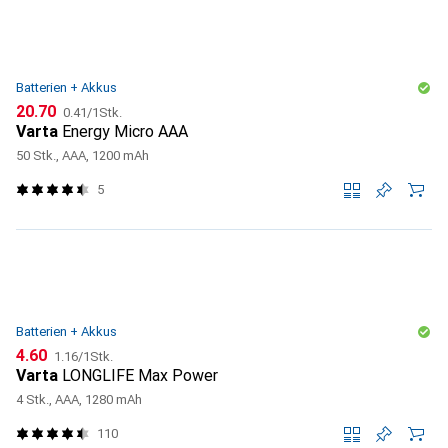
Batterien + Akkus
CHF
CHF
20.70
0.41
/
1Stk.
Varta
Energy Micro AAA
50 Stk., AAA, 1200 mAh
5
Batterien + Akkus
CHF
CHF
4.60
1.16
/
1Stk.
Varta
LONGLIFE Max Power
4 Stk., AAA, 1280 mAh
110