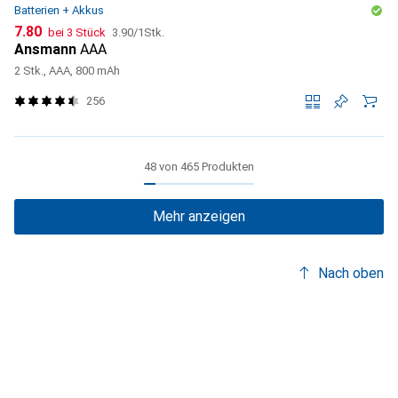
Batterien + Akkus
CHF
CHF
7.80
bei 3 Stück
3.90
/
1Stk.
Ansmann
AAA
2 Stk., AAA, 800 mAh
256
48 von 465 Produkten
Mehr anzeigen
Nach oben