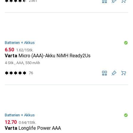
2561
Batterien + Akkus
CHF
CHF
6.50
1.62
/
1Stk.
Varta
Micro (AAA)-Akku NiMH Ready2Us
4 Stk., AAA, 550 mAh
76
Batterien + Akkus
CHF
CHF
12.70
0.64
/
1Stk.
Varta
Longlife Power AAA