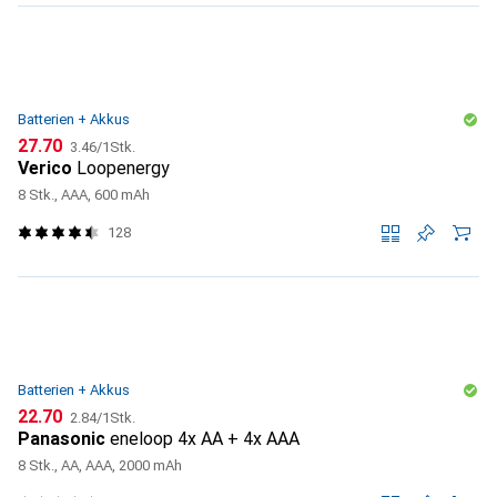
Batterien + Akkus
CHF
CHF
27.70
3.46
/
1Stk.
Verico
Loopenergy
8 Stk., AAA, 600 mAh
128
Batterien + Akkus
CHF
CHF
22.70
2.84
/
1Stk.
Panasonic
eneloop 4x AA + 4x AAA
8 Stk., AA, AAA, 2000 mAh