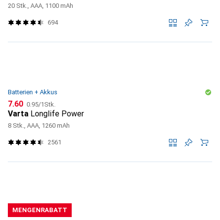
20 Stk., AAA, 1100 mAh
694
Batterien + Akkus
CHF
CHF
7.60
0.95
/
1Stk.
Varta
Longlife Power
8 Stk., AAA, 1260 mAh
2561
MENGENRABATT