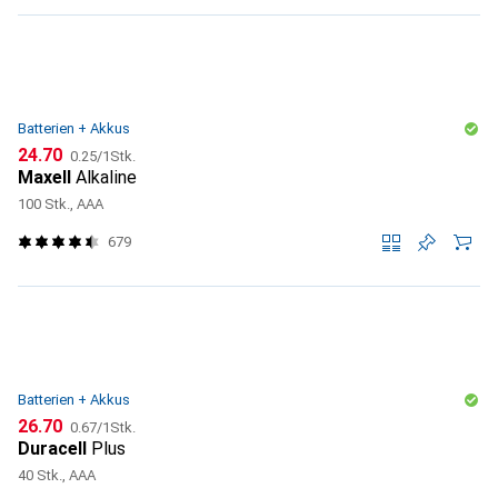
Batterien + Akkus
CHF
CHF
24.70
0.25
/
1Stk.
Maxell
Alkaline
100 Stk., AAA
679
Batterien + Akkus
CHF
CHF
26.70
0.67
/
1Stk.
Duracell
Plus
40 Stk., AAA