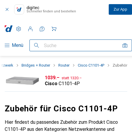
digitec
Zur App
Schneller finden und bestellen
Einstellungen
Kundenkonto
Vergleichslisten
Merklisten
Warenkorb
Navigation nach Kategorien
Menü
Suche
etzwerk
Bridges + Router
Router
Cisco C1101-4P
Zubehör
CHF
CHF
1039.–
statt
1320.–
Cisco
C1101-4P
Zubehör für Cisco C1101-4P
Hier findest du passendes Zubehör zum Produkt Cisco
C1101-4P aus den Kategorien Netzwerkantenne und