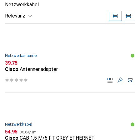
Netzwerkkabel.
Relevanz
Produktliste
Netzwerkantenne
CHF
39.75
Cisco
Antennenadapter
Netzwerkkabel
CHF
CHF
54.95
36.64
/
1m
Cisco
CAB 1.5 M/5 FT GREY ETHERNET