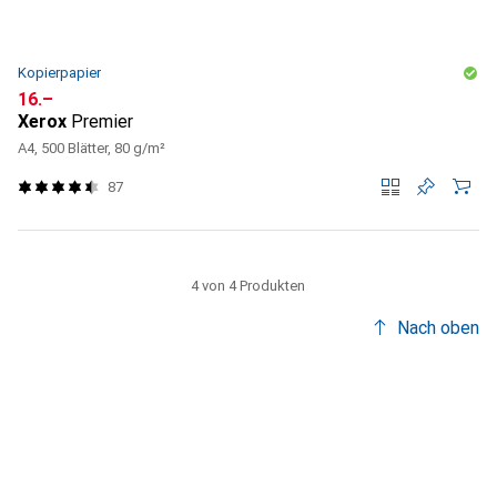
Kopierpapier
CHF
16.–
Xerox
Premier
A4, 500 Blätter, 80 g/m²
87
4 von 4 Produkten
Nach oben