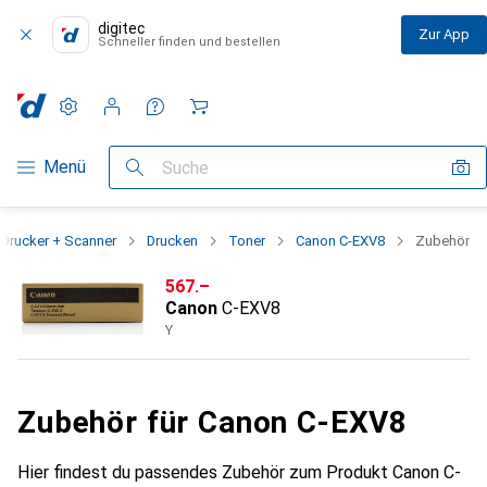
digitec
Zur App
Schneller finden und bestellen
Einstellungen
Kundenkonto
Vergleichslisten
Merklisten
Warenkorb
Navigation nach Kategorien
Menü
Suche
Drucker + Scanner
Drucken
Toner
Canon C-EXV8
Zubehör
CHF
567.–
Canon
C-EXV8
Y
Zubehör für Canon C-EXV8
Hier findest du passendes Zubehör zum Produkt Canon C-