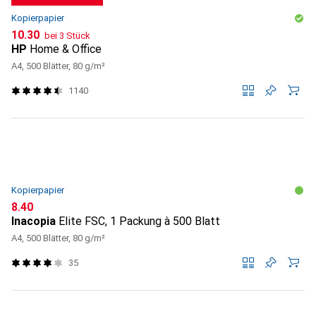
Kopierpapier
CHF
10.30
bei 3 Stück
HP
Home & Office
A4, 500 Blätter, 80 g/m²
1140
Kopierpapier
CHF
8.40
Inacopia
Elite FSC, 1 Packung à 500 Blatt
A4, 500 Blätter, 80 g/m²
35