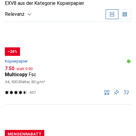
EXV8 aus der Kategorie Kopierpapier.
Relevanz
Produktliste
−24%
Kopierpapier
CHF
CHF
7.50
statt
9.90
Multicopy
Fsc
A4, 500 Blätter, 80 g/m²
457
MENGENRABATT