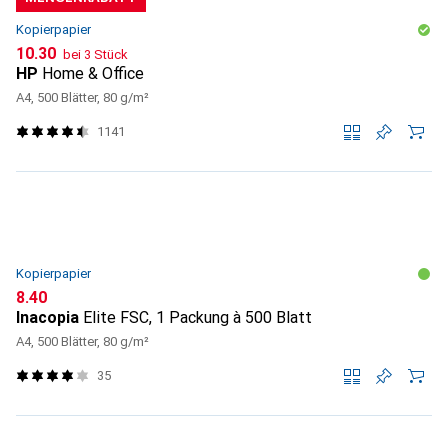
Kopierpapier
CHF
10.30
bei 3 Stück
HP
Home & Office
A4, 500 Blätter, 80 g/m²
1141
Kopierpapier
CHF
8.40
Inacopia
Elite FSC, 1 Packung à 500 Blatt
A4, 500 Blätter, 80 g/m²
35