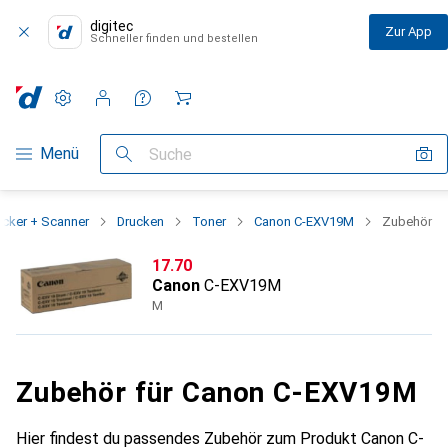
digitec
Zur App
Schneller finden und bestellen
Einstellungen
Kundenkonto
Vergleichslisten
Merklisten
Warenkorb
Navigation nach Kategorien
Menü
Suche
ucker + Scanner
Drucken
Toner
Canon C-EXV19M
Zubehör
CHF
17.70
Canon
C-EXV19M
M
Zubehör für Canon C-EXV19M
Hier findest du passendes Zubehör zum Produkt Canon C-