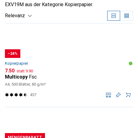
EXV19M aus der Kategorie Kopierpapier.
Relevanz
Produktliste
−24%
Kopierpapier
CHF
CHF
7.50
statt
9.90
Multicopy
Fsc
A4, 500 Blätter, 80 g/m²
457
MENGENRABATT