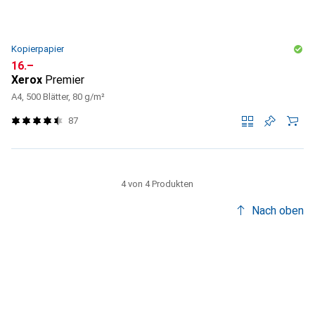
Kopierpapier
CHF
16.–
Xerox
Premier
A4, 500 Blätter, 80 g/m²
87
4 von 4 Produkten
Nach oben