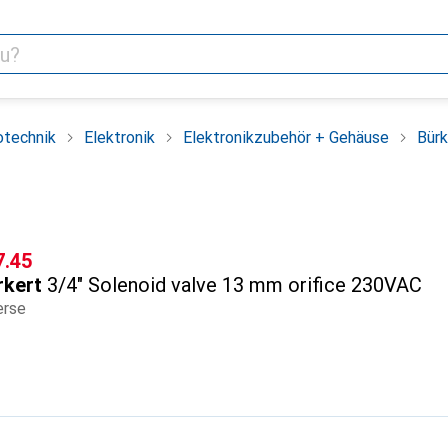
otechnik
Elektronik
Elektronikzubehör + Gehäuse
Bürk
F
7.45
rkert
3/4" Solenoid valve 13 mm orifice 230VAC
erse