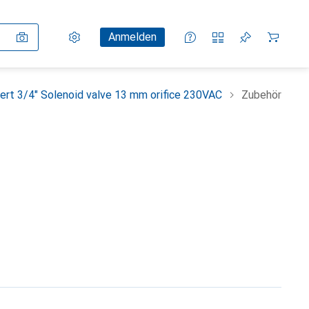
Einstellungen
Kundenkonto
Vergleichslisten
Merklisten
Warenkorb
Anmelden
ert 3/4" Solenoid valve 13 mm orifice 230VAC
Zubehör