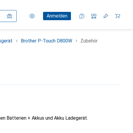
Einstellungen
Kundenkonto
Vergleichslisten
Merklisten
Warenkorb
Anmelden
sgerät
Brother P-Touch D800W
Zubehör
en Batterien + Akkus und Akku Ladegerät.