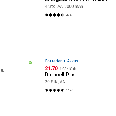
4 Stk., AA, 3000 mAh
424
Batterien + Akkus
CHF
CHF
21.70
1.08
/
1Stk.
tk.
Duracell
Plus
20 Stk., AA
1196