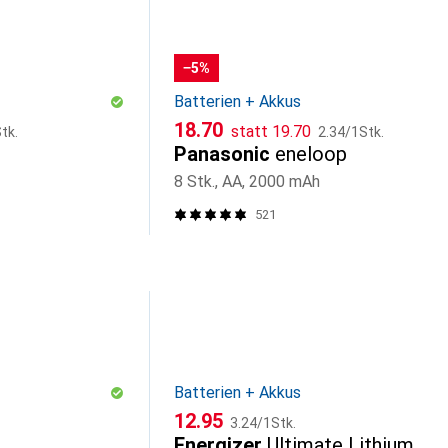
−5%
Batterien + Akkus
CHF
CHF
CHF
18.70
statt
19.70
tk.
2.34
/
1Stk.
Panasonic
eneloop
8 Stk., AA, 2000 mAh
521
Batterien + Akkus
CHF
CHF
12.95
3.24
/
1Stk.
Energizer
Ultimate Lithium