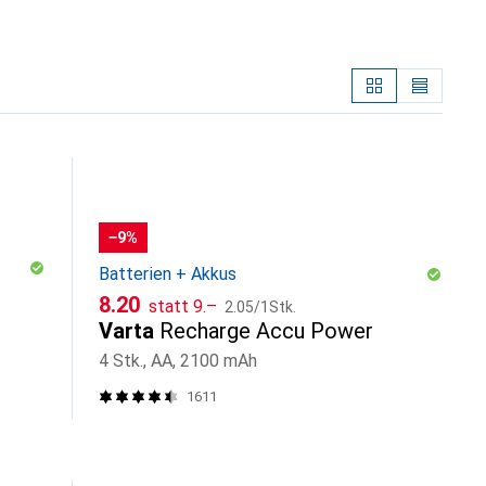
−9%
Batterien + Akkus
CHF
CHF
CHF
8.20
statt
9.–
2.05
/
1Stk.
Varta
Recharge Accu Power
4 Stk., AA, 2100 mAh
1611