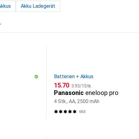
Akkus
Akku Ladegerät
Batterien + Akkus
CHF
CHF
15.70
3.93
/
1Stk.
Panasonic
eneloop pro
4 Stk., AA, 2500 mAh
663