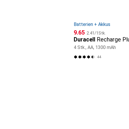
Batterien + Akkus
CHF
CHF
9.65
2.41
/
1Stk.
Duracell
Recharge Pl
4 Stk., AA, 1300 mAh
44