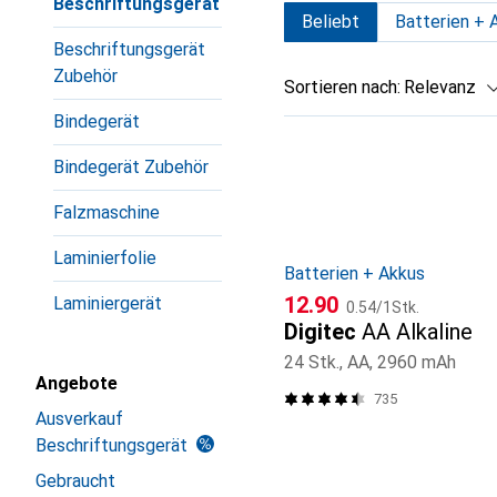
Beschriftungsgerät
Beliebt
Batterien + 
Beschriftungsgerät
Zubehör
Sortieren nach
:
Relevanz
Bindegerät
Produktliste
Bindegerät Zubehör
Falzmaschine
Laminierfolie
Batterien + Akkus
CHF
CHF
12.90
Laminiergerät
0.54
/
1Stk.
Digitec
AA Alkaline
24 Stk., AA, 2960 mAh
Angebote
735
Ausverkauf
Beschriftungsgerät
Gebraucht