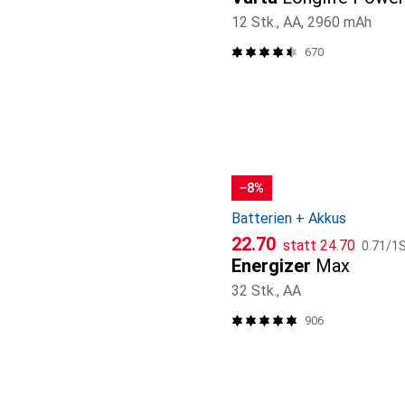
12 Stk., AA, 2960 mAh
670
−8%
Batterien + Akkus
CHF
CHF
CHF
22.70
statt
24.70
0.71
/
1S
Energizer
Max
32 Stk., AA
906