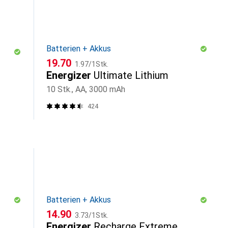
Batterien + Akkus
CHF
CHF
19.70
1.97
/
1Stk.
Energizer
Ultimate Lithium
10 Stk., AA, 3000 mAh
424
Batterien + Akkus
CHF
CHF
14.90
3.73
/
1Stk.
Energizer
Recharge Extreme