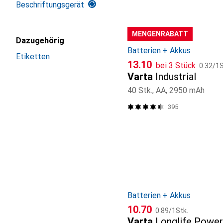
Beschriftungsgerät
MENGENRABATT
Dazugehörig
Batterien + Akkus
Etiketten
CHF
CHF
13.10
bei 3 Stück
0.32
/
1S
Varta
Industrial
40 Stk., AA, 2950 mAh
395
Batterien + Akkus
CHF
CHF
10.70
0.89
/
1Stk.
Varta
Longlife Power