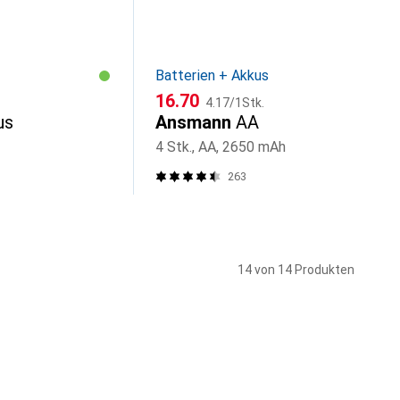
Batterien + Akkus
CHF
CHF
16.70
4.17
/
1Stk.
us
Ansmann
AA
4 Stk., AA, 2650 mAh
263
14 von 14 Produkten