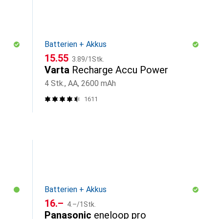
Batterien + Akkus
CHF
CHF
15.55
3.89
/
1Stk.
Varta
Recharge Accu Power
4 Stk., AA, 2600 mAh
1611
Batterien + Akkus
CHF
CHF
16.–
4.–
/
1Stk.
Panasonic
eneloop pro