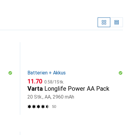
Batterien + Akkus
CHF
CHF
11.70
0.58
/
1Stk.
Varta
Longlife Power AA Pack
20 Stk., AA, 2960 mAh
50