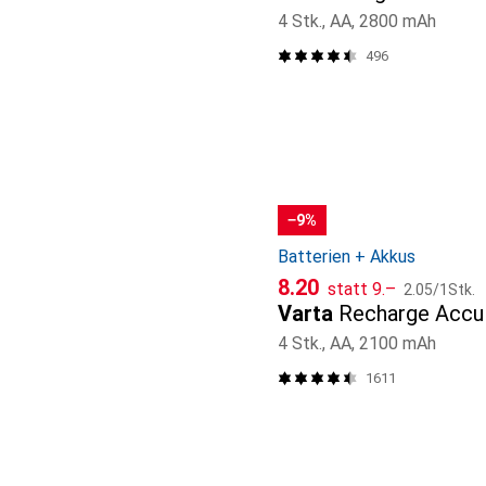
4 Stk., AA, 2800 mAh
496
−9%
Batterien + Akkus
CHF
CHF
CHF
8.20
statt
9.–
2.05
/
1Stk.
Varta
Recharge Accu
4 Stk., AA, 2100 mAh
1611