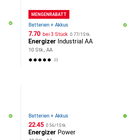
MENGENRABATT
Batterien + Akkus
CHF
CHF
7.70
bei 3 Stück
0.77
/
1Stk.
Energizer
Industrial AA
10 Stk., AA
23
Batterien + Akkus
CHF
CHF
22.45
0.56
/
1Stk.
Energizer
Power