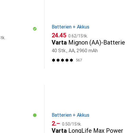
Batterien + Akkus
CHF
CHF
24.45
0.62
/
1Stk.
tk.
Varta
Mignon (AA)-Batterie
40 Stk., AA, 2960 mAh
567
Batterien + Akkus
CHF
CHF
2.–
0.50
/
1Stk.
Varta
LongLife Max Power