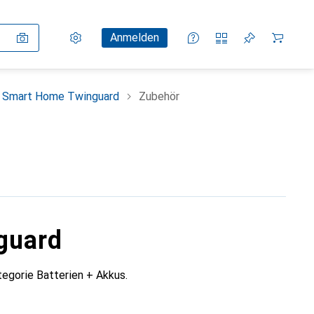
Einstellungen
Kundenkonto
Vergleichslisten
Merklisten
Warenkorb
Anmelden
 Smart Home Twinguard
Zubehör
guard
egorie Batterien + Akkus.