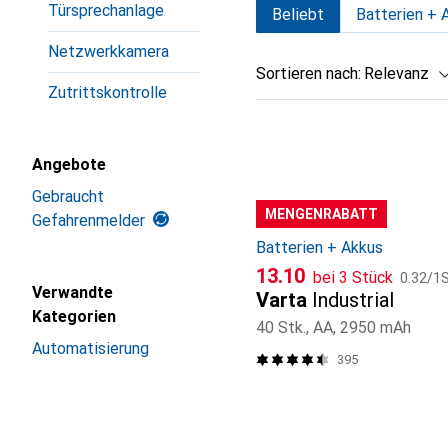
Türsprechanlage
Beliebt
Batterien + 
Netzwerkkamera
Sortieren nach
:
Relevanz
Zutrittskontrolle
Produktliste
Angebote
Gebraucht
MENGENRABATT
Gefahrenmelder
Batterien + Akkus
CHF
CHF
13.10
bei 3 Stück
0.32
/
1S
Verwandte
Varta
Industrial
Kategorien
40 Stk., AA, 2950 mAh
Automatisierung
395