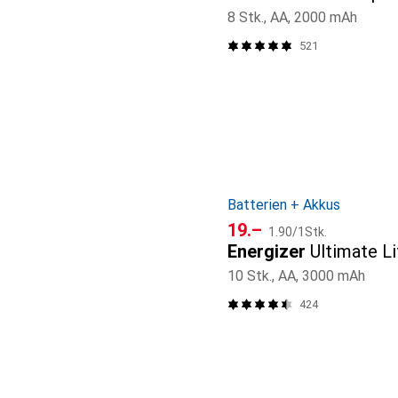
8 Stk., AA, 2000 mAh
521
Batterien + Akkus
CHF
CHF
19.–
1.90
/
1Stk.
Energizer
Ultimate L
10 Stk., AA, 3000 mAh
424