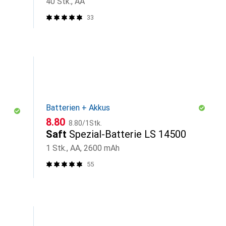
40 Stk., AA
33
Batterien + Akkus
CHF
CHF
8.80
8.80
/
1Stk.
Saft
Spezial-Batterie LS 14500
1 Stk., AA, 2600 mAh
55