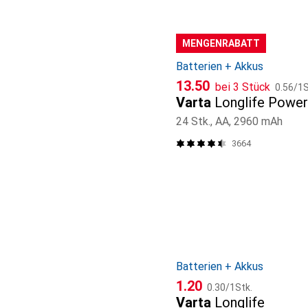
MENGENRABATT
Batterien + Akkus
CHF
CHF
13.50
bei 3 Stück
0.56
/
1S
Varta
Longlife Power
24 Stk., AA, 2960 mAh
3664
Batterien + Akkus
CHF
CHF
1.20
0.30
/
1Stk.
Varta
Longlife