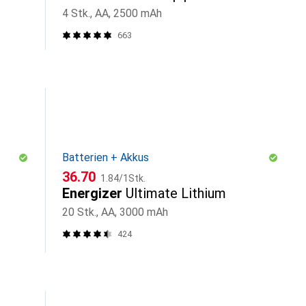
4 Stk., AA, 2500 mAh
663
Batterien + Akkus
CHF
CHF
36.70
1.84
/
1Stk.
Energizer
Ultimate Lithium
20 Stk., AA, 3000 mAh
424