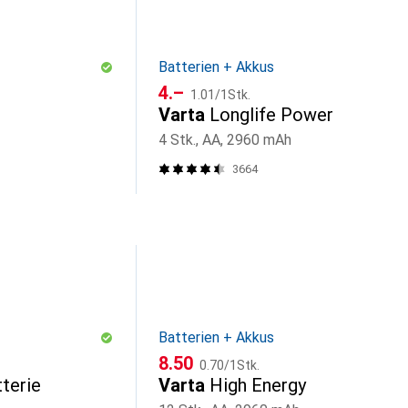
Batterien + Akkus
CHF
CHF
4.–
1.01
/
1Stk.
Varta
Longlife Power
4 Stk., AA, 2960 mAh
3664
Batterien + Akkus
CHF
CHF
8.50
0.70
/
1Stk.
tterie
Varta
High Energy