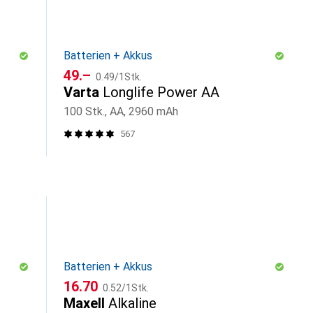
Batterien + Akkus
CHF
CHF
49.–
0.49
/
1Stk.
Varta
Longlife Power AA
100 Stk., AA, 2960 mAh
567
Batterien + Akkus
CHF
CHF
16.70
0.52
/
1Stk.
Maxell
Alkaline