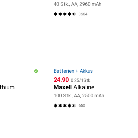
40 Stk., AA, 2960 mAh
3664
Batterien + Akkus
CHF
CHF
24.90
0.25
/
1Stk.
ithium
Maxell
Alkaline
100 Stk., AA, 2500 mAh
653