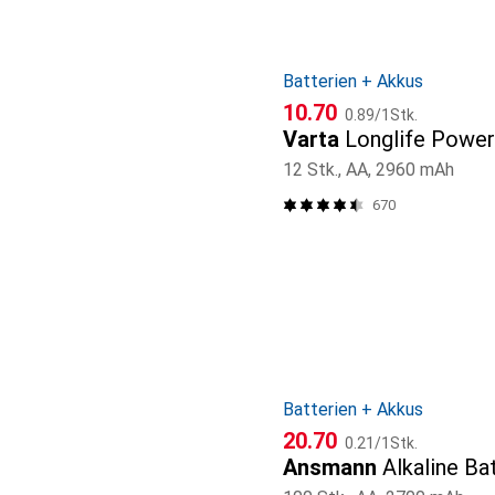
Batterien + Akkus
CHF
CHF
10.70
0.89
/
1Stk.
Varta
Longlife Power
12 Stk., AA, 2960 mAh
670
Batterien + Akkus
CHF
CHF
20.70
0.21
/
1Stk.
Ansmann
Alkaline Ba