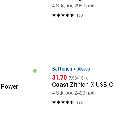
4 Stk., AA, 2980 mAh
160
Batterien + Akkus
CHF
CHF
31.70
7.93
/
1Stk.
Coast
Zithion-X USB-C
 Power
4 Stk., AA, 2400 mAh
236