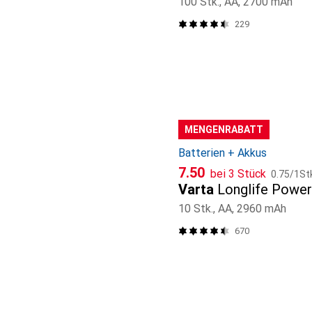
100 Stk., AA, 2700 mAh
229
MENGENRABATT
Batterien + Akkus
CHF
CHF
7.50
bei 3 Stück
0.75
/
1St
Varta
Longlife Power
10 Stk., AA, 2960 mAh
670