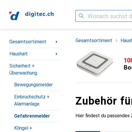
Suche
Navigation nach Kategorien
Gesamtsortiment
Haush
Gesamtsortiment
Haushalt
CH
10
Sicherheit +
Bo
Überwachung
Bewegungsmelder
Einbruchschutz +
Zubehör fü
Alarmanlage
Hier findest du passendes
Gefahrenmelder
Klingel +