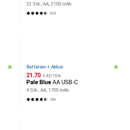
32 Stk., AA, 2100 mAh
653
Batterien + Akkus
CHF
CHF
21.70
5.43
/
1Stk.
Pale Blue
AA USB-C
4 Stk., AA, 1700 mAh
383