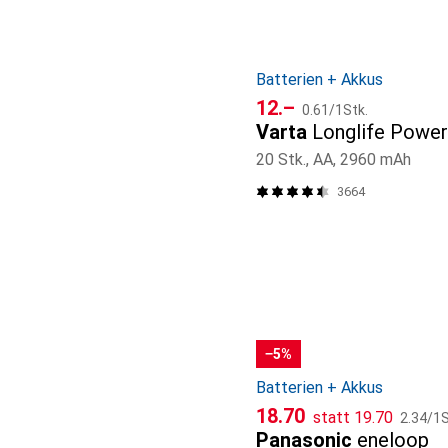
Batterien + Akkus
CHF
CHF
12.–
0.61
/
1Stk.
Varta
Longlife Power
20 Stk., AA, 2960 mAh
3664
−5%
Batterien + Akkus
CHF
CHF
CHF
18.70
statt
19.70
2.34
/
1S
Panasonic
eneloop