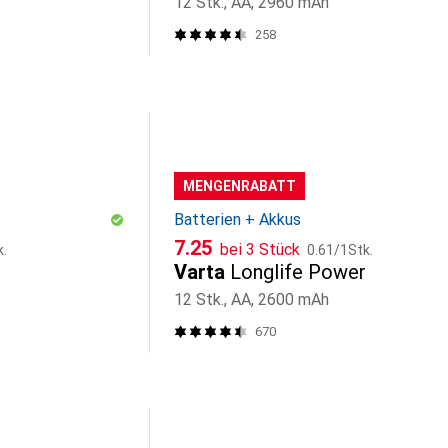
12 Stk., AA, 2960 mAh
258
MENGENRABATT
Batterien + Akkus
CHF
CHF
7.25
bei 3 Stück
k.
0.61
/
1Stk.
Varta
Longlife Power
12 Stk., AA, 2600 mAh
670