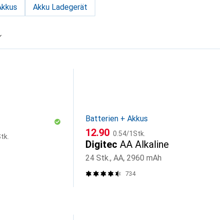
Akkus
Akku Ladegerät
Batterien + Akkus
CHF
CHF
12.90
0.54
/
1Stk.
tk.
Digitec
AA Alkaline
24 Stk., AA, 2960 mAh
734