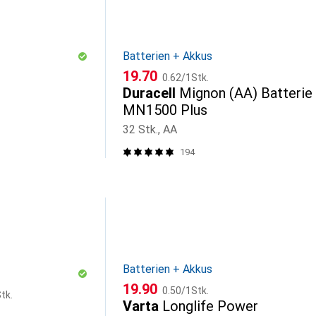
Batterien + Akkus
CHF
CHF
19.70
0.62
/
1Stk.
Duracell
Mignon (AA) Batterie
MN1500 Plus
32 Stk., AA
194
Batterien + Akkus
CHF
CHF
19.90
0.50
/
1Stk.
tk.
Varta
Longlife Power