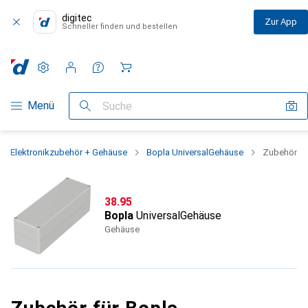
digitec
Zur App
Schneller finden und bestellen
Einstellungen
Kundenkonto
Vergleichslisten
Merklisten
Warenkorb
Navigation nach Kategorien
Menü
Suche
Elektronikzubehör + Gehäuse
Bopla UniversalGehäuse
Zubehör
CHF
38.95
Bopla
UniversalGehäuse
Gehäuse