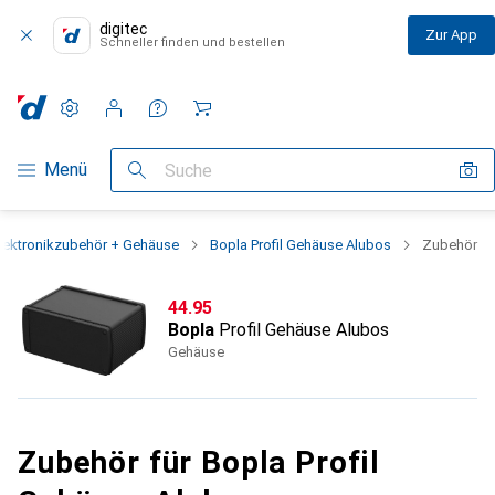
digitec
Zur App
Schneller finden und bestellen
Einstellungen
Kundenkonto
Vergleichslisten
Merklisten
Warenkorb
Navigation nach Kategorien
Menü
Suche
lektronikzubehör + Gehäuse
Bopla Profil Gehäuse Alubos
Zubehör
CHF
44.95
Bopla
Profil Gehäuse Alubos
Gehäuse
Zubehör für Bopla Profil