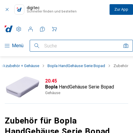
digitec
Zur App
Schneller finden und bestellen
Einstellungen
Kundenkonto
Vergleichslisten
Merklisten
Warenkorb
Navigation nach Kategorien
Menü
Suche
onikzubehör + Gehäuse
Bopla HandGehäuse Serie Bopad
Zubehör
CHF
20.45
Bopla
HandGehäuse Serie Bopad
Gehäuse
Zubehör für Bopla
HandGehäuse Serie Bopad