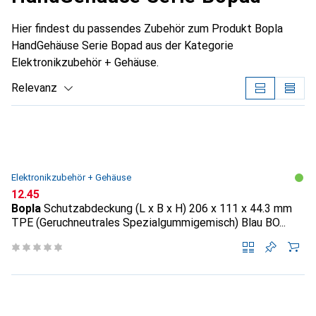
Hier findest du passendes Zubehör zum Produkt Bopla
HandGehäuse Serie Bopad aus der Kategorie
Elektronikzubehör + Gehäuse.
Relevanz
Produktliste
Elektronikzubehör + Gehäuse
CHF
12.45
Bopla
Schutzabdeckung (L x B x H) 206 x 111 x 44.3 mm
TPE (Geruchneutrales Spezialgummigemisch) Blau BO...