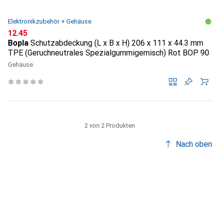
Elektronikzubehör + Gehäuse
CHF
12.45
Bopla
Schutzabdeckung (L x B x H) 206 x 111 x 44.3 mm
TPE (Geruchneutrales Spezialgummigemisch) Rot BOP 90
Gehäuse
2 von 2 Produkten
Nach oben