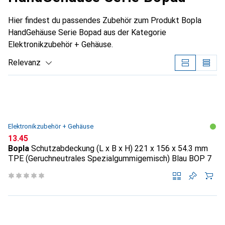
Hier findest du passendes Zubehör zum Produkt Bopla
HandGehäuse Serie Bopad aus der Kategorie
Elektronikzubehör + Gehäuse.
Relevanz
Produktliste
Elektronikzubehör + Gehäuse
CHF
13.45
Bopla
Schutzabdeckung (L x B x H) 221 x 156 x 54.3 mm
TPE (Geruchneutrales Spezialgummigemisch) Blau BOP 7