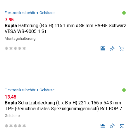
Elektronikzubehör + Gehäuse
CHF
7.95
Bopla
Halterung (B x H) 115.1 mm x 88 mm PA-GF Schwarz
VESA WB-9005 1 St.
Montagehalterung
Elektronikzubehör + Gehäuse
CHF
13.45
Bopla
Schutzabdeckung (L x B x H) 221 x 156 x 54.3 mm
TPE (Geruchneutrales Spezialgummigemisch) Rot BOP 7.
Gehäuse