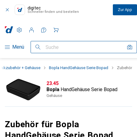
digitec
Zur App
Schneller finden und bestellen
Einstellungen
Kundenkonto
Vergleichslisten
Merklisten
Warenkorb
Navigation nach Kategorien
Menü
Suche
onikzubehör + Gehäuse
Bopla HandGehäuse Serie Bopad
Zubehör
CHF
23.45
Bopla
HandGehäuse Serie Bopad
Gehäuse
Zubehör für Bopla
HandGehäuse Serie Bopad