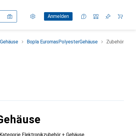
Einstellungen
Kundenkonto
Vergleichslisten
Merklisten
Warenkorb
Anmelden
 Gehäuse
Bopla EuromasPolyesterGehäuse
Zubehör
rGehäuse
Kategorie Elektronikzubehör + Gehäuse.