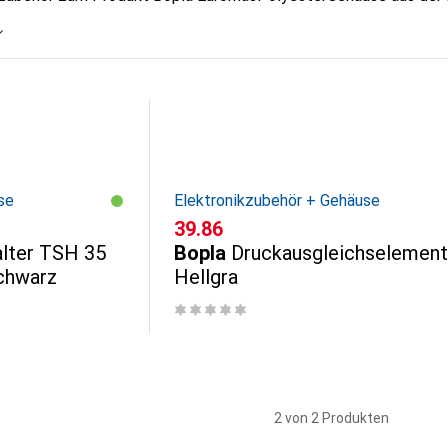
se
Elektronikzubehör + Gehäuse
CHF
39.86
lter TSH 35
Bopla
Druckausgleichselement
chwarz
Hellgra
2 von 2 Produkten