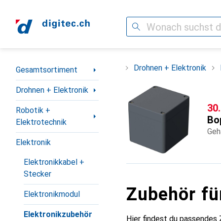
Suche
Navigation nach Kategorien
Gesamtsortiment
Drohnen + Elektronik
Gesamtsortiment
Drohnen + Elektronik
CH
30
Robotik +
Bo
Elektrotechnik
Geh
Elektronik
Elektronikkabel +
Stecker
Zubehör fü
Elektronikmodul
Elektronikzubehör
Hier findest du passendes