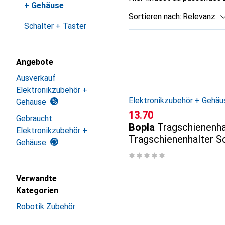
+ Gehäuse
Sortieren nach
:
Relevanz
Schalter + Taster
Produktliste
Angebote
Ausverkauf
Elektronikzubehör +
Elektronikzubehör + Gehäu
Gehäuse
CHF
13.70
Gebraucht
Bopla
Tragschienenha
Elektronikzubehör +
Tragschienenhalter S
Gehäuse
Verwandte
Kategorien
Robotik Zubehör