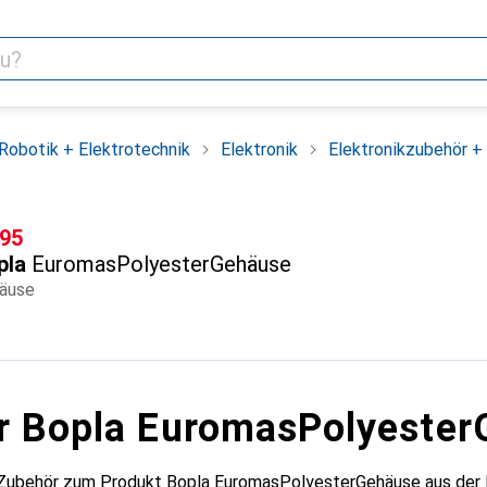
Robotik + Elektrotechnik
Elektronik
Elektronikzubehör +
F
.95
pla
EuromasPolyesterGehäuse
äuse
r Bopla EuromasPolyeste
 Zubehör zum Produkt Bopla EuromasPolyesterGehäuse aus der 