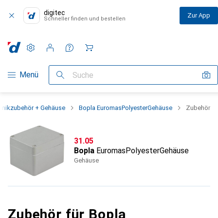
digitec
Zur App
Schneller finden und bestellen
Einstellungen
Kundenkonto
Vergleichslisten
Merklisten
Warenkorb
Navigation nach Kategorien
Menü
Suche
ronikzubehör + Gehäuse
Bopla EuromasPolyesterGehäuse
Zubehör
CHF
31.05
Bopla
EuromasPolyesterGehäuse
Gehäuse
Zubehör für Bopla