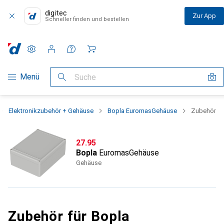
digitec
Zur App
Schneller finden und bestellen
Einstellungen
Kundenkonto
Vergleichslisten
Merklisten
Warenkorb
Navigation nach Kategorien
Menü
Suche
Elektronikzubehör + Gehäuse
Bopla EuromasGehäuse
Zubehör
CHF
27.95
Bopla
EuromasGehäuse
Gehäuse
Zubehör für Bopla