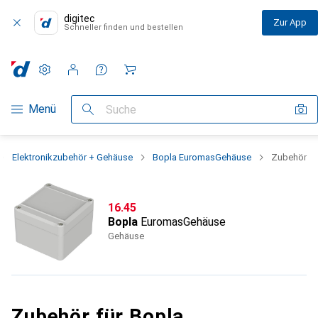
digitec
Zur App
Schneller finden und bestellen
Einstellungen
Kundenkonto
Vergleichslisten
Merklisten
Warenkorb
Navigation nach Kategorien
Menü
Suche
Elektronikzubehör + Gehäuse
Bopla EuromasGehäuse
Zubehör
CHF
16.45
Bopla
EuromasGehäuse
Gehäuse
Zubehör für Bopla