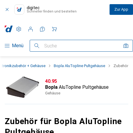
digitec
Zur App
Schneller finden und bestellen
Einstellungen
Kundenkonto
Vergleichslisten
Merklisten
Warenkorb
Navigation nach Kategorien
Menü
Suche
ektronikzubehör + Gehäuse
Bopla AluTopline Pultgehäuse
Zubehör
CHF
40.95
Bopla
AluTopline Pultgehäuse
Gehäuse
Zubehör für Bopla AluTopline
Pultgehäuse