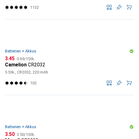
1132
Batterien + Akkus
CHF
CHF
3.45
0.69
/
1Stk.
Camelion
CR2032
5 Stk., CR2032, 220 mAh
102
Batterien + Akkus
CHF
CHF
3.50
3.50
/
1Stk.