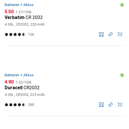
Batterien + Akkus
CHF
CHF
5.50
1.37
/
1Stk.
Verbatim
CR 2032
4 Stk., CR2032, 220 mAh
136
Batterien + Akkus
CHF
CHF
4.90
1.22
/
1Stk.
Duracell
CR2032
4 Stk., CR2032, 225 mAh
389