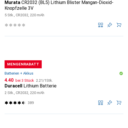
Murata
CR2032 (BL5) Lithium Blister Mangan-Dioxid-
Knopfzelle 3V
5 Stk., CR2032, 220 mAh
MENGENRABATT
Batterien + Akkus
CHF
CHF
4.40
bei 3 Stück
2.21
/
1Stk.
Duracell
Lithium Batterie
2 Stk., CR2032, 220 mAh
389