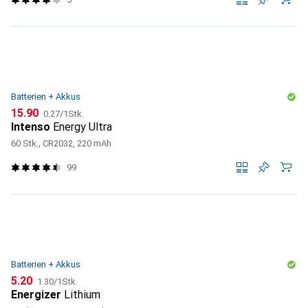
Batterien + Akkus
CHF
CHF
15.90
0.27
/
1Stk.
Intenso
Energy Ultra
60 Stk., CR2032, 220 mAh
99
Batterien + Akkus
CHF
CHF
5.20
1.30
/
1Stk.
Energizer
Lithium