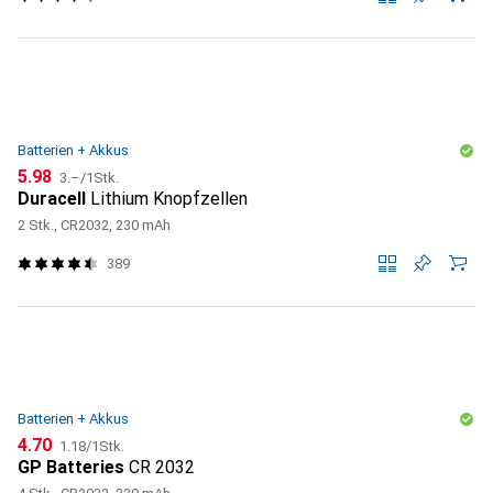
Batterien + Akkus
CHF
CHF
5.98
3.–
/
1Stk.
Duracell
Lithium Knopfzellen
2 Stk., CR2032, 230 mAh
389
Batterien + Akkus
CHF
CHF
4.70
1.18
/
1Stk.
GP Batteries
CR 2032