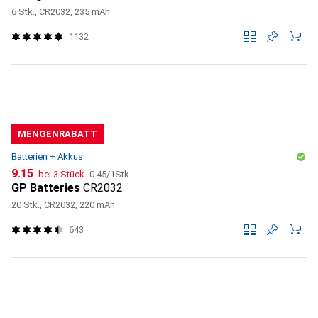
6 Stk., CR2032, 235 mAh
1132
MENGENRABATT
Batterien + Akkus
CHF
CHF
9.15
bei 3 Stück
0.45
/
1Stk.
GP Batteries
CR2032
20 Stk., CR2032, 220 mAh
643