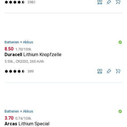
3981
Batterien + Akkus
CHF
CHF
8.50
1.70
/
1Stk.
Duracell
Lithium Knopfzelle
5 Stk., CR2032, 265 mAh
389
Batterien + Akkus
CHF
CHF
3.70
0.74
/
1Stk.
Arcas
Lithium Special