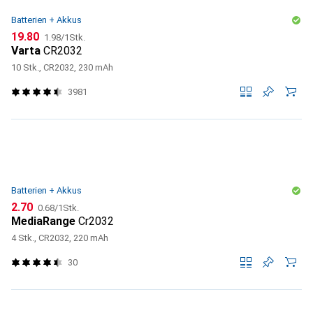
Batterien + Akkus
CHF
CHF
19.80
1.98
/
1Stk.
Varta
CR2032
10 Stk., CR2032, 230 mAh
3981
Batterien + Akkus
CHF
CHF
2.70
0.68
/
1Stk.
MediaRange
Cr2032
4 Stk., CR2032, 220 mAh
30