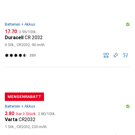
Batterien + Akkus
CHF
CHF
17.70
2.95
/
1Stk.
Duracell
CR 2032
6 Stk., CR2032, 90 mAh
389
MENGENRABATT
Batterien + Akkus
CHF
CHF
2.80
bei 3 Stück
2.80
/
1Stk.
Varta
CR2032
1 Stk., CR2032, 230 mAh