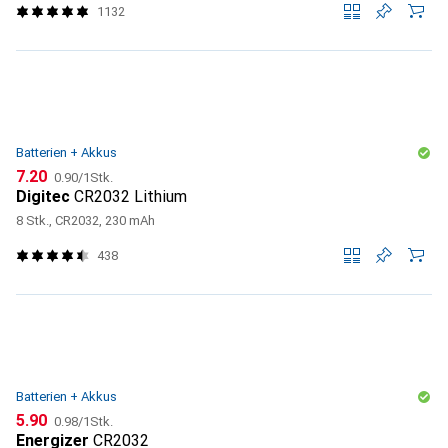
1132
Batterien + Akkus
CHF
CHF
7.20
0.90
/
1Stk.
Digitec
CR2032 Lithium
8 Stk., CR2032, 230 mAh
438
Batterien + Akkus
CHF
CHF
5.90
0.98
/
1Stk.
Energizer
CR2032