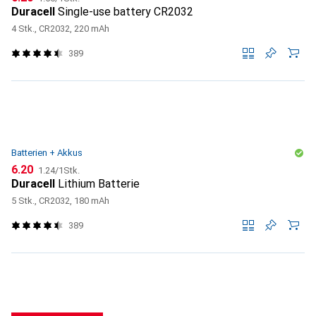
Duracell
Single-use battery CR2032
4 Stk., CR2032, 220 mAh
389
Batterien + Akkus
CHF
CHF
6.20
1.24
/
1Stk.
Duracell
Lithium Batterie
5 Stk., CR2032, 180 mAh
389