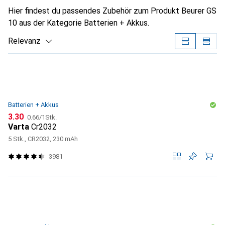
Hier findest du passendes Zubehör zum Produkt Beurer GS
10 aus der Kategorie Batterien + Akkus.
Relevanz
Produktliste
Batterien + Akkus
CHF
CHF
3.30
0.66
/
1Stk.
Varta
Cr2032
5 Stk., CR2032, 230 mAh
3981