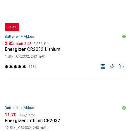
−17%
Batterien + Akkus
CHF
CHF
CHF
2.85
statt
3.45
2.85
/
1Stk.
Energizer
CR2032 Lithium
1 Stk., CR2032, 240 mAh
1132
Batterien + Akkus
CHF
CHF
11.70
0.97
/
1Stk.
Energizer
Lithium CR2032
12 Stk., CR2032, 240 mAh