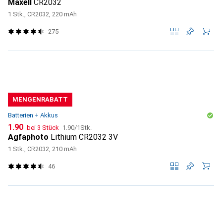
Maxell
CR2032
1 Stk., CR2032, 220 mAh
275
MENGENRABATT
Batterien + Akkus
CHF
CHF
1.90
bei 3 Stück
1.90
/
1Stk.
Agfaphoto
Lithium CR2032 3V
1 Stk., CR2032, 210 mAh
46