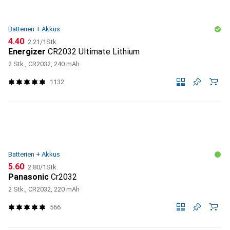
Batterien + Akkus
CHF
CHF
4.40
2.21
/
1Stk.
Energizer
CR2032 Ultimate Lithium
2 Stk., CR2032, 240 mAh
1132
Batterien + Akkus
CHF
CHF
5.60
2.80
/
1Stk.
Panasonic
Cr2032
2 Stk., CR2032, 220 mAh
566