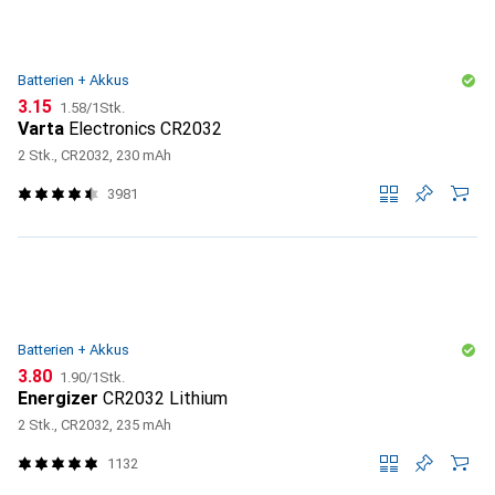
Batterien + Akkus
CHF
CHF
3.15
1.58
/
1Stk.
Varta
Electronics CR2032
2 Stk., CR2032, 230 mAh
3981
Batterien + Akkus
CHF
CHF
3.80
1.90
/
1Stk.
Energizer
CR2032 Lithium
2 Stk., CR2032, 235 mAh
1132