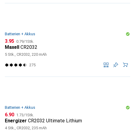
Batterien + Akkus
CHF
CHF
3.95
0.79
/
1Stk.
Maxell
CR2032
5 Stk., CR2032, 220 mAh
275
Batterien + Akkus
CHF
CHF
6.90
1.73
/
1Stk.
Energizer
CR2032 Ultimate Lithium
4 Stk., CR2032, 235 mAh