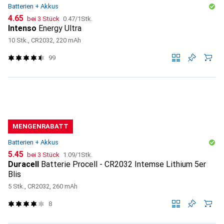
Batterien + Akkus
CHF
CHF
4.65
bei 3 Stück
0.47
/
1Stk.
Intenso
Energy Ultra
10 Stk., CR2032, 220 mAh
99
MENGENRABATT
Batterien + Akkus
CHF
CHF
5.45
bei 3 Stück
1.09
/
1Stk.
Duracell
Batterie Procell - CR2032 Intemse Lithium 5er
Blis
5 Stk., CR2032, 260 mAh
8