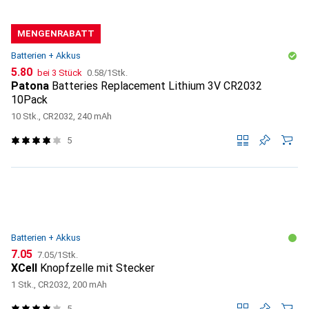
MENGENRABATT
Batterien + Akkus
CHF
CHF
5.80
bei 3 Stück
0.58
/
1Stk.
Patona
Batteries Replacement Lithium 3V CR2032
10Pack
10 Stk., CR2032, 240 mAh
5
Batterien + Akkus
CHF
CHF
7.05
7.05
/
1Stk.
XCell
Knopfzelle mit Stecker
1 Stk., CR2032, 200 mAh
5