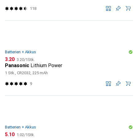
118
Batterien + Akkus
CHF
CHF
3.20
3.20
/
1Stk.
Panasonic
Lithium Power
1 Stk., CR2032, 225 mAh
9
Batterien + Akkus
CHF
CHF
5.10
1.02
/
1Stk.