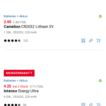
Batterien + Akkus
CHF
CHF
2.40
2.40
/
1Stk.
Camelion
CR2032 Lithium 3V
1 Stk., CR2032, 220 mAh
102
MENGENRABATT
Batterien + Akkus
CHF
CHF
4.25
bei 3 Stück
0.71
/
1Stk.
Intenso
Energy Ultra
6 Stk., CR2032, 220 mAh
99