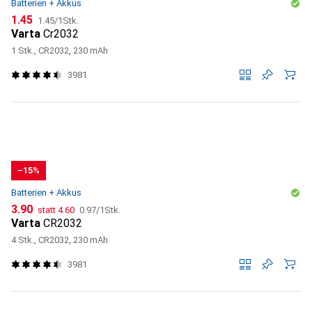
Batterien + Akkus
CHF
CHF
1.45
1.45
/
1Stk.
Varta
Cr2032
1 Stk., CR2032, 230 mAh
3981
−15%
Batterien + Akkus
CHF
CHF
CHF
3.90
statt
4.60
0.97
/
1Stk.
Varta
CR2032
4 Stk., CR2032, 230 mAh
3981