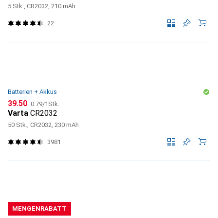
5 Stk., CR2032, 210 mAh
22
Batterien + Akkus
CHF
CHF
39.50
0.79
/
1Stk.
Varta
CR2032
50 Stk., CR2032, 230 mAh
3981
MENGENRABATT