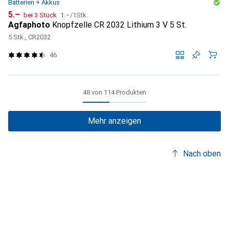
Batterien + Akkus
CHF
CHF
5.–
bei 3 Stück
1.–
/
1Stk.
Agfaphoto
Knopfzelle CR 2032 Lithium 3 V 5 St.
5 Stk., CR2032
46
48 von 114 Produkten
Mehr anzeigen
Nach oben