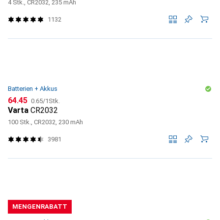
4 Stk., CR2032, 235 mAh
1132
Batterien + Akkus
CHF
CHF
64.45
0.65
/
1Stk.
Varta
CR2032
100 Stk., CR2032, 230 mAh
3981
MENGENRABATT