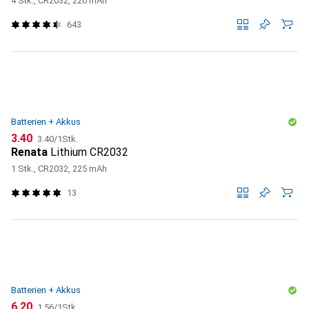
4 Stk., CR2032, 220 mAh
643
Batterien + Akkus
CHF
CHF
3.40
3.40
/
1Stk.
Renata
Lithium CR2032
1 Stk., CR2032, 225 mAh
13
Batterien + Akkus
CHF
CHF
6.20
1.56
/
1Stk.