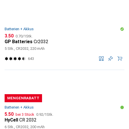
Batterien + Akkus
CHF
CHF
3.50
0.70
/
1Stk.
GP Batteries
Cr2032
5 Stk., CR2032, 220 mAh
643
MENGENRABATT
Batterien + Akkus
CHF
CHF
5.50
bei 3 Stück
0.92
/
1Stk.
HyCell
CR 2032
6 Stk., CR2032, 200 mAh