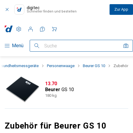
digitec
Zur App
Schneller finden und bestellen
Einstellungen
Kundenkonto
Vergleichslisten
Merklisten
Warenkorb
Navigation nach Kategorien
Menü
Suche
esundheitsmessgeräte
Personenwaage
Beurer GS 10
Zubehör
CHF
13.70
Beurer
GS 10
180 kg
Zubehör für Beurer GS 10