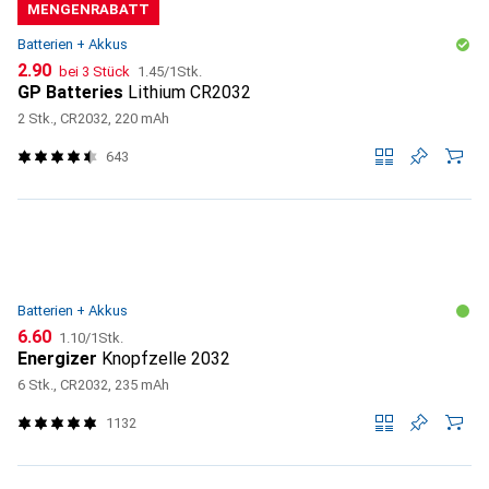
MENGENRABATT
Batterien + Akkus
CHF
CHF
2.90
bei 3 Stück
1.45
/
1Stk.
GP Batteries
Lithium CR2032
2 Stk., CR2032, 220 mAh
643
Batterien + Akkus
CHF
CHF
6.60
1.10
/
1Stk.
Energizer
Knopfzelle 2032
6 Stk., CR2032, 235 mAh
1132