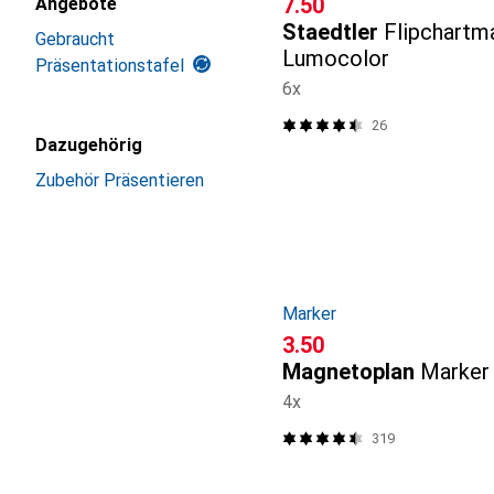
CHF
7.50
Angebote
Staedtler
Flipchartm
Gebraucht
Lumocolor
Präsentationstafel
6x
26
Dazugehörig
Zubehör Präsentieren
Marker
CHF
3.50
Magnetoplan
Marker
4x
319