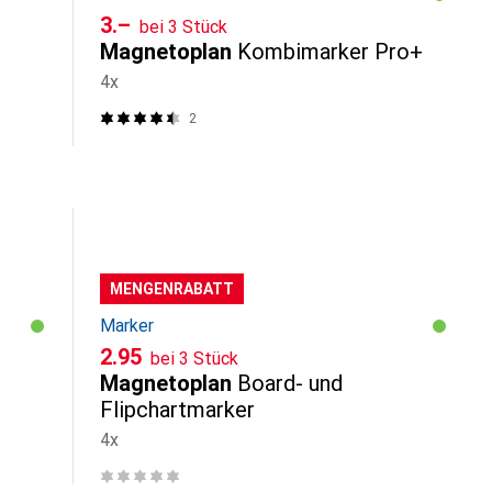
CHF
3.–
bei 3 Stück
Magnetoplan
Kombimarker Pro+
4x
2
MENGENRABATT
Marker
CHF
2.95
bei 3 Stück
Magnetoplan
Board- und
Flipchartmarker
4x