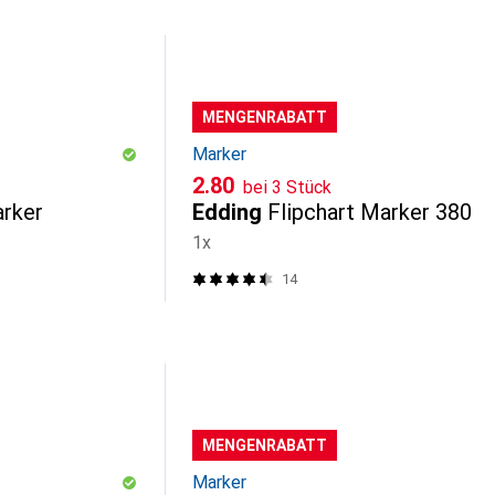
MENGENRABATT
Marker
CHF
2.80
bei 3 Stück
rker
Edding
Flipchart Marker 380
1x
14
MENGENRABATT
Marker