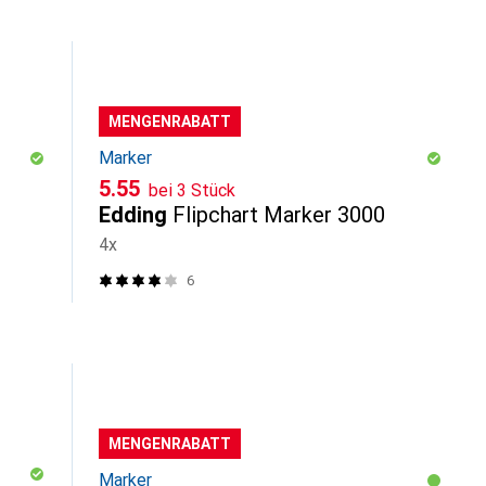
MENGENRABATT
Marker
CHF
5.55
bei 3 Stück
Edding
Flipchart Marker 3000
4x
6
MENGENRABATT
Marker