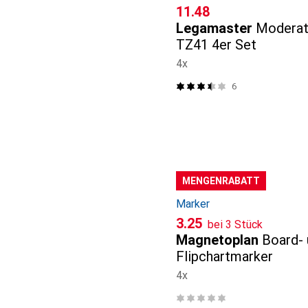
CHF
11.48
Legamaster
Moderat
TZ41 4er Set
4x
6
MENGENRABATT
Marker
CHF
3.25
bei 3 Stück
Magnetoplan
Board-
Flipchartmarker
4x