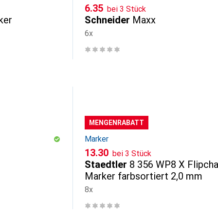
CHF
6.35
bei 3 Stück
ker
Schneider
Maxx
6x
MENGENRABATT
Marker
CHF
13.30
bei 3 Stück
Staedtler
8 356 WP8 X Flipcha
Marker farbsortiert 2,0 mm
8x