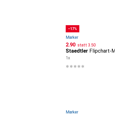
−17%
Marker
CHF
CHF
2.90
statt
3.50
Staedtler
Flipchart-
1x
Marker