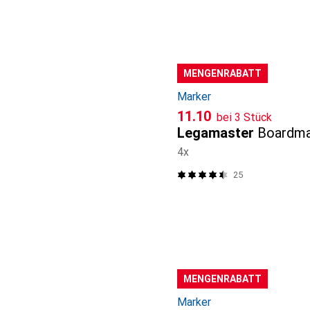
MENGENRABATT
Marker
CHF
11.10
bei 3 Stück
Legamaster
Boardma
4x
25
MENGENRABATT
Marker