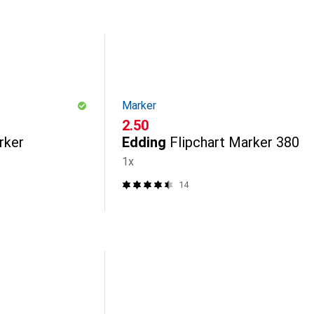
Marker
CHF
2.50
rker
Edding
Flipchart Marker 380
1x
14