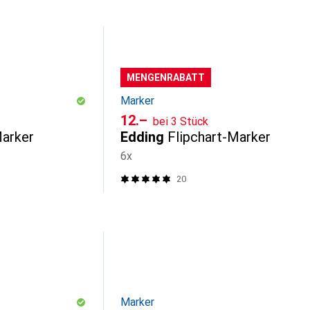
MENGENRABATT
Marker
CHF
12.–
bei 3 Stück
Marker
Edding
Flipchart-Marker
6x
20
Marker