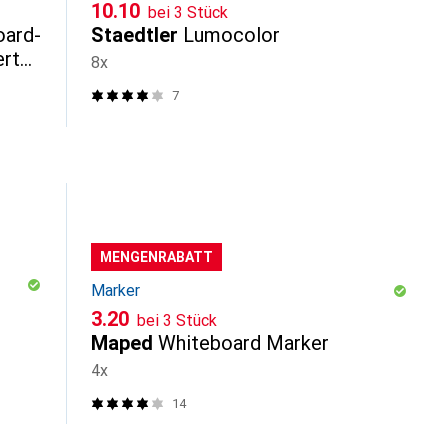
CHF
10.10
bei 3 Stück
oard-
Staedtler
Lumocolor
ert
8x
7
MENGENRABATT
Marker
CHF
3.20
bei 3 Stück
Maped
Whiteboard Marker
4x
14