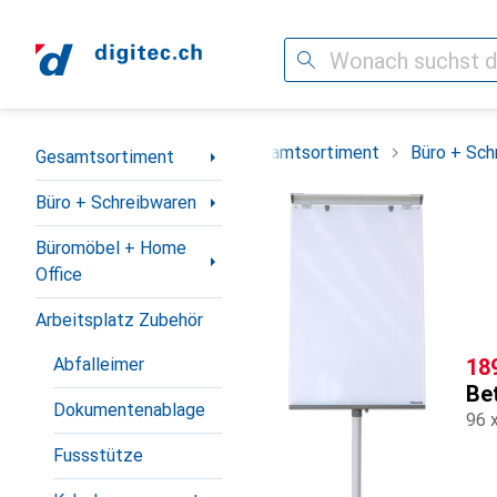
Suche
Navigation nach Kategorien
Gesamtsortiment
Büro + Sch
Gesamtsortiment
Büro + Schreibwaren
Büromöbel + Home
Office
Arbeitsplatz Zubehör
CH
18
Abfalleimer
Be
Dokumentenablage
96 
Fussstütze