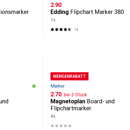
CHF
2.90
ionsmarker
Edding
Flipchart Marker 380
1x
14
MENGENRABATT
Marker
CHF
2.70
bei 3 Stück
 und
Magnetoplan
Board- und
Flipchartmarker
4x