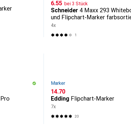
CHF
6.55
bei 3 Stück
arker
Schneider
4 Maxx 293 Whiteb
und Flipchart-Marker farbsorti
2.0
4x
1
Marker
CHF
14.70
 Pro
Edding
Flipchart-Marker
7x
20