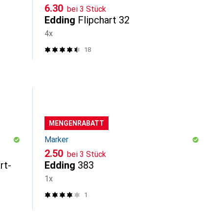
CHF
6.30
bei 3 Stück
Edding
Flipchart 32
4x
18
MENGENRABATT
Marker
CHF
2.50
bei 3 Stück
rt-
Edding
383
1x
1