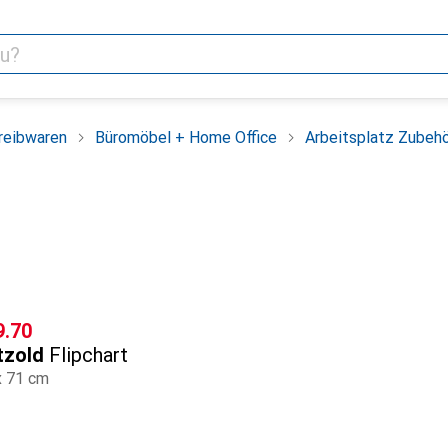
reibwaren
Büromöbel + Home Office
Arbeitsplatz Zubeh
F
9.70
tzold
Flipchart
x 71 cm