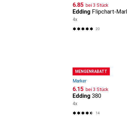
CHF
6.85
bei 3 Stück
Edding
Flipchart-Mar
4x
20
MENGENRABATT
Marker
CHF
6.15
bei 3 Stück
Edding
380
4x
14