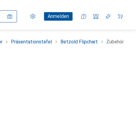
Einstellungen
Kundenkonto
Vergleichslisten
Merklisten
Warenkorb
Anmelden
ör
Präsentationstafel
Betzold Flipchart
Zubehör