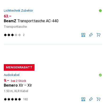
Lichttechnik Zubehör
CHF
63.–
BeamZ
Transporttasche AC-440
Transporttasche
2
MENGENRABATT
Audiokabel
CHF
9.–
bei 2 Stück
Bemero
Xlr – Xlr
1.50 m, XLR Kabel
182