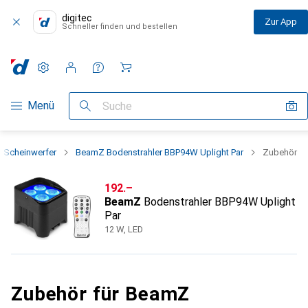
digitec
Zur App
Schneller finden und bestellen
Einstellungen
Kundenkonto
Vergleichslisten
Merklisten
Warenkorb
Navigation nach Kategorien
Menü
Suche
Scheinwerfer
BeamZ Bodenstrahler BBP94W Uplight Par
Zubehör
CHF
192.–
BeamZ
Bodenstrahler BBP94W Uplight
Par
12 W, LED
Zubehör für BeamZ