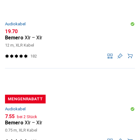
Audiokabel
CHF
19.70
Bemero
Xlr – Xlr
12 m, XLR Kabel
182
MENGENRABATT
Audiokabel
CHF
7.55
bei 2 Stück
Bemero
Xlr – Xlr
0.75 m, XLR Kabel