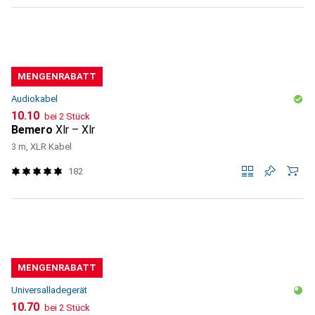
MENGENRABATT
Audiokabel
CHF
10.10
bei 2 Stück
Bemero
Xlr – Xlr
3 m, XLR Kabel
182
MENGENRABATT
Universalladegerät
CHF
10.70
bei 2 Stück