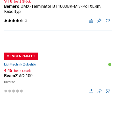
CHF
9.10
bei 2 Stück
Bemero
DMX-Terminator BT1003BK-M 3-Pol XLRm,
Kabeltyp
3
MENGENRABATT
Lichttechnik Zubehör
CHF
4.45
bei 2 Stück
BeamZ
AC-100
Diverse