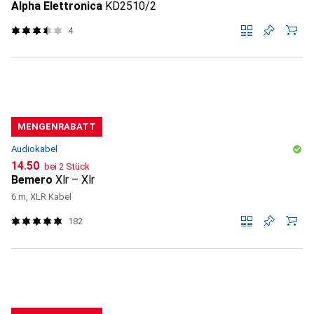
Alpha Elettronica
KD2510/2
4
MENGENRABATT
Audiokabel
CHF
14.50
bei 2 Stück
Bemero
Xlr – Xlr
6 m, XLR Kabel
182