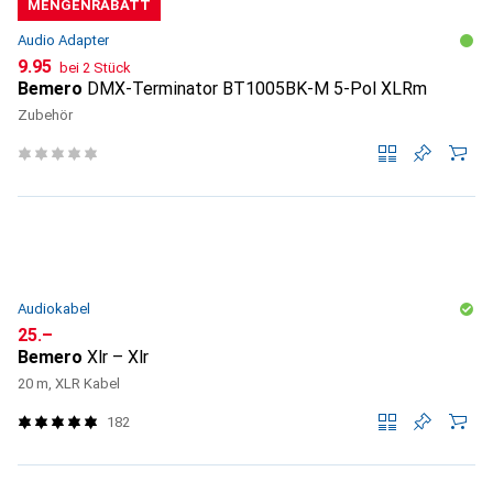
MENGENRABATT
Audio Adapter
CHF
9.95
bei 2 Stück
Bemero
DMX-Terminator BT1005BK-M 5-Pol XLRm
Zubehör
Audiokabel
CHF
25.–
Bemero
Xlr – Xlr
20 m, XLR Kabel
182