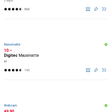
2 Mpx
868
Mausmatte
CHF
10.–
Digitec
Mausmatte
M
145
Webcam
CHF
49.90