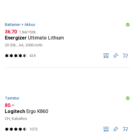
Batterien + Akkus
CHF
CHF
36.70
1.84
/
1Stk.
Energizer
Ultimate Lithium
20 Stk., AA, 3000 mAh
424
Tastatur
CHF
80.–
Logitech
Ergo K860
CH, Kabellos
1072