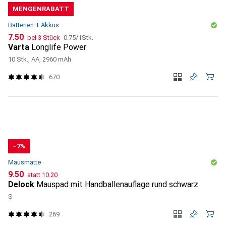
MENGENRABATT
Batterien + Akkus
CHF
CHF
7.50
bei 3 Stück
0.75
/
1Stk.
Varta
Longlife Power
10 Stk., AA, 2960 mAh
670
−7%
Mausmatte
CHF
CHF
9.50
statt
10.20
Delock
Mauspad mit Handballenauflage rund schwarz
S
269