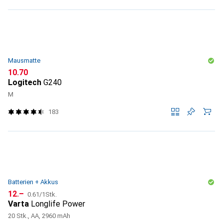
Mausmatte
CHF
10.70
Logitech
G240
M
183
Batterien + Akkus
CHF
CHF
12.–
0.61
/
1Stk.
Varta
Longlife Power
20 Stk., AA, 2960 mAh