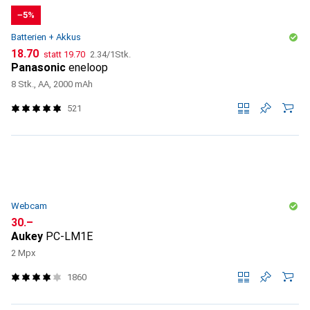
−5%
Batterien + Akkus
CHF
CHF
CHF
18.70
statt
19.70
2.34
/
1Stk.
Panasonic
eneloop
8 Stk., AA, 2000 mAh
521
Webcam
CHF
30.–
Aukey
PC-LM1E
2 Mpx
1860