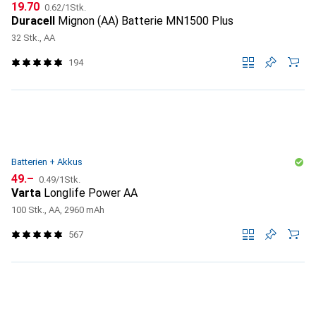
CHF
CHF
19.70
0.62
/
1Stk.
Duracell
Mignon (AA) Batterie MN1500 Plus
32 Stk., AA
194
Batterien + Akkus
CHF
CHF
49.–
0.49
/
1Stk.
Varta
Longlife Power AA
100 Stk., AA, 2960 mAh
567