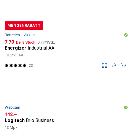
MENGENRABATT
Batterien + Akkus
CHF
CHF
7.70
bei 3 Stück
0.77
/
1Stk.
Energizer
Industrial AA
10 Stk., AA
23
Webcam
CHF
142.–
Logitech
Brio Business
13 Mpx