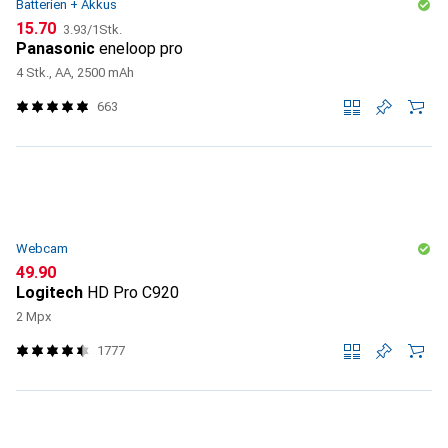
Batterien + Akkus
CHF
CHF
15.70
3.93
/
1Stk.
Panasonic
eneloop pro
4 Stk., AA, 2500 mAh
663
Webcam
CHF
49.90
Logitech
HD Pro C920
2 Mpx
1777