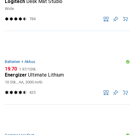
Logitech
Desk Mat Studio
Wide
784
Batterien + Akkus
CHF
CHF
19.70
1.97
/
1Stk.
Energizer
Ultimate Lithium
10 Stk., AA, 3000 mAh
425