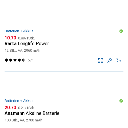
Batterien + Akkus
CHF
CHF
10.70
0.89
/
1Stk.
Varta
Longlife Power
12 Stk., AA, 2960 mAh
671
Batterien + Akkus
CHF
CHF
20.70
0.21
/
1Stk.
Ansmann
Alkaline Batterie
100 Stk., AA, 2700 mAh