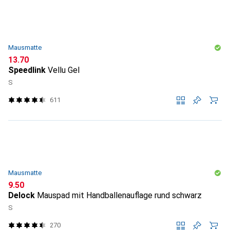
Mausmatte
CHF
13.70
Speedlink
Vellu Gel
S
611
Mausmatte
CHF
9.50
Delock
Mauspad mit Handballenauflage rund schwarz
S
270