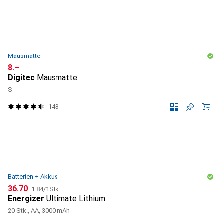
Mausmatte
CHF
8.–
Digitec
Mausmatte
S
148
Batterien + Akkus
CHF
CHF
36.70
1.84
/
1Stk.
Energizer
Ultimate Lithium
20 Stk., AA, 3000 mAh