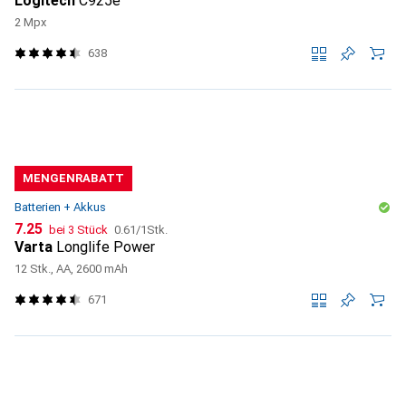
Logitech
C925e
2 Mpx
638
MENGENRABATT
Batterien + Akkus
CHF
CHF
7.25
bei 3 Stück
0.61
/
1Stk.
Varta
Longlife Power
12 Stk., AA, 2600 mAh
671