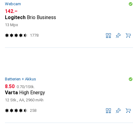
Webcam
CHF
142.–
Logitech
Brio Business
13 Mpx
1778
Batterien + Akkus
CHF
CHF
8.50
0.70
/
1Stk.
Varta
High Energy
12 Stk., AA, 2960 mAh
258