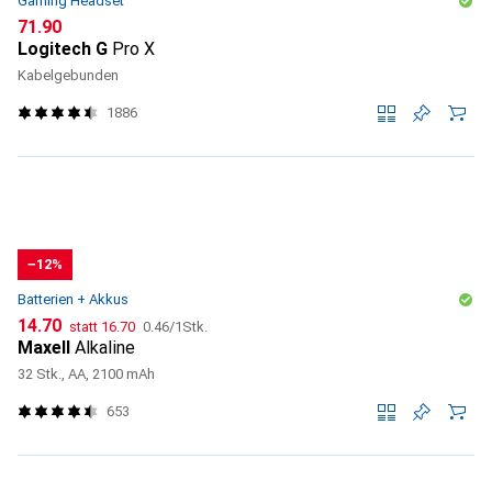
Gaming Headset
CHF
71.90
Logitech G
Pro X
Kabelgebunden
1886
−12%
Batterien + Akkus
CHF
CHF
CHF
14.70
statt
16.70
0.46
/
1Stk.
Maxell
Alkaline
32 Stk., AA, 2100 mAh
653