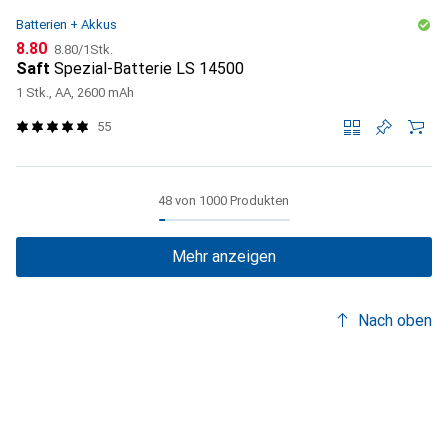
Batterien + Akkus
CHF
CHF
8.80
8.80
/
1Stk.
Saft
Spezial-Batterie LS 14500
1 Stk., AA, 2600 mAh
55
48 von 1000 Produkten
Mehr anzeigen
Nach oben