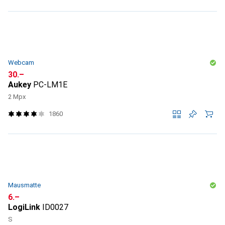
Webcam
CHF
30.–
Aukey
PC-LM1E
2 Mpx
1860
Mausmatte
CHF
6.–
LogiLink
ID0027
S