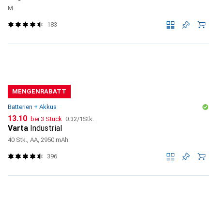
M
183
MENGENRABATT
Batterien + Akkus
CHF
CHF
13.10
bei 3 Stück
0.32
/
1Stk.
Varta
Industrial
40 Stk., AA, 2950 mAh
396