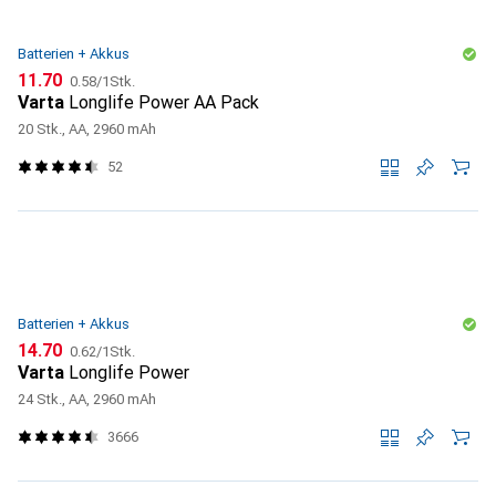
Batterien + Akkus
CHF
CHF
11.70
0.58
/
1Stk.
Varta
Longlife Power AA Pack
20 Stk., AA, 2960 mAh
52
Batterien + Akkus
CHF
CHF
14.70
0.62
/
1Stk.
Varta
Longlife Power
24 Stk., AA, 2960 mAh
3666