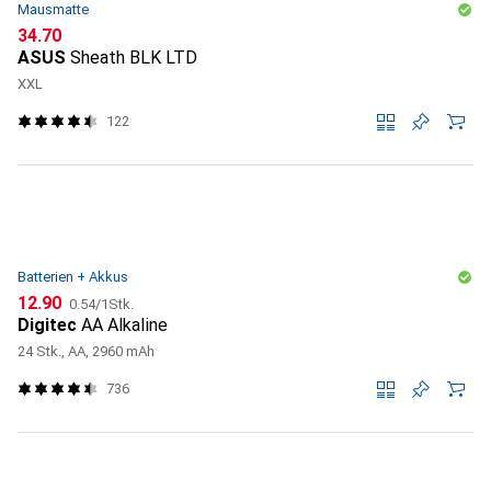
Mausmatte
CHF
34.70
ASUS
Sheath BLK LTD
XXL
122
Batterien + Akkus
CHF
CHF
12.90
0.54
/
1Stk.
Digitec
AA Alkaline
24 Stk., AA, 2960 mAh
736