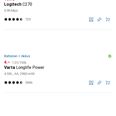
Logitech
C270
0.90 Mpx
729
Batterien + Akkus
CHF
CHF
4.–
1.01
/
1Stk.
Varta
Longlife Power
4 Stk., AA, 2960 mAh
3666