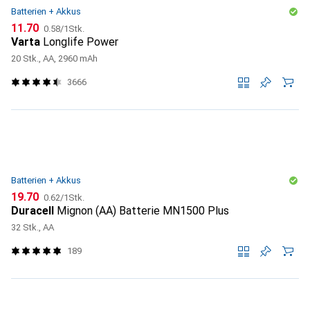
Batterien + Akkus
CHF
CHF
11.70
0.58
/
1Stk.
Varta
Longlife Power
20 Stk., AA, 2960 mAh
3666
Batterien + Akkus
CHF
CHF
19.70
0.62
/
1Stk.
Duracell
Mignon (AA) Batterie MN1500 Plus
32 Stk., AA
189