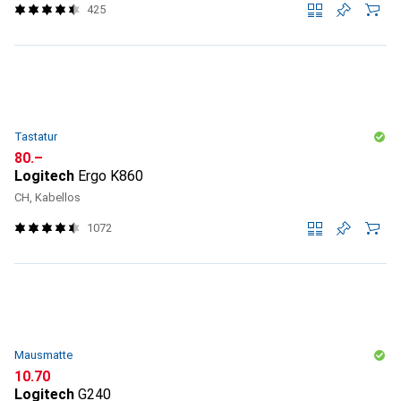
425
Tastatur
CHF
80.–
Logitech
Ergo K860
CH, Kabellos
1072
Mausmatte
CHF
10.70
Logitech
G240