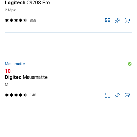
Logitech
C920S Pro
2 Mpx
868
Mausmatte
CHF
10.–
Digitec
Mausmatte
M
148