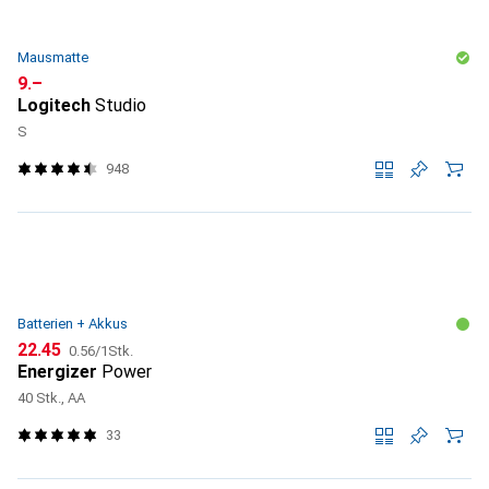
Mausmatte
CHF
9.–
Logitech
Studio
S
948
Batterien + Akkus
CHF
CHF
22.45
0.56
/
1Stk.
Energizer
Power
40 Stk., AA
33