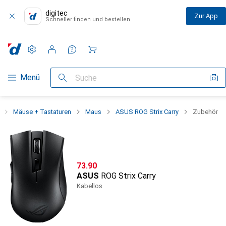
digitec
Zur App
Schneller finden und bestellen
Einstellungen
Kundenkonto
Vergleichslisten
Merklisten
Warenkorb
Navigation nach Kategorien
Menü
Suche
Mäuse + Tastaturen
Maus
ASUS ROG Strix Carry
Zubehör
CHF
73.90
ASUS
ROG Strix Carry
Kabellos