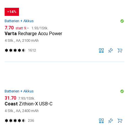
−14%
Batterien + Akkus
CHF
CHF
CHF
7.70
statt
9.–
1.93
/
1Stk.
Varta
Recharge Accu Power
4 Stk., AA, 2100 mAh
1612
Batterien + Akkus
CHF
CHF
31.70
7.93
/
1Stk.
Coast
Zithion-X USB-C
4 Stk., AA, 2400 mAh
236