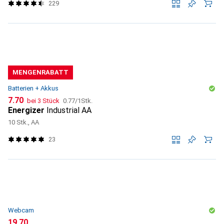
229
MENGENRABATT
Batterien + Akkus
CHF
CHF
7.70
bei 3 Stück
0.77
/
1Stk.
Energizer
Industrial AA
10 Stk., AA
23
Webcam
CHF
19.70