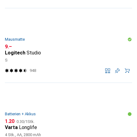
Mausmatte
CHF
9.–
Logitech
Studio
S
948
Batterien + Akkus
CHF
CHF
1.20
0.30
/
1Stk.
Varta
Longlife
4 Stk., AA, 2800 mAh