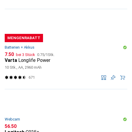
MENGENRABATT
Batterien + Akkus
CHF
CHF
7.50
bei 3 Stück
0.75
/
1Stk.
Varta
Longlife Power
10 Stk., AA, 2960 mAh
671
Webcam
CHF
56.50