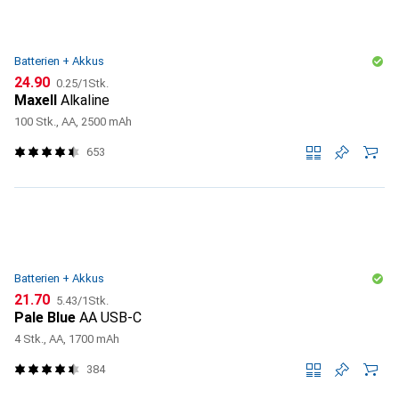
Batterien + Akkus
CHF
CHF
24.90
0.25
/
1Stk.
Maxell
Alkaline
100 Stk., AA, 2500 mAh
653
Batterien + Akkus
CHF
CHF
21.70
5.43
/
1Stk.
Pale Blue
AA USB-C
4 Stk., AA, 1700 mAh
384