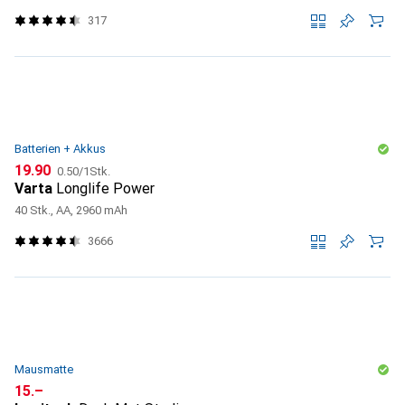
317
Batterien + Akkus
CHF
CHF
19.90
0.50
/
1Stk.
Varta
Longlife Power
40 Stk., AA, 2960 mAh
3666
Mausmatte
CHF
15.–