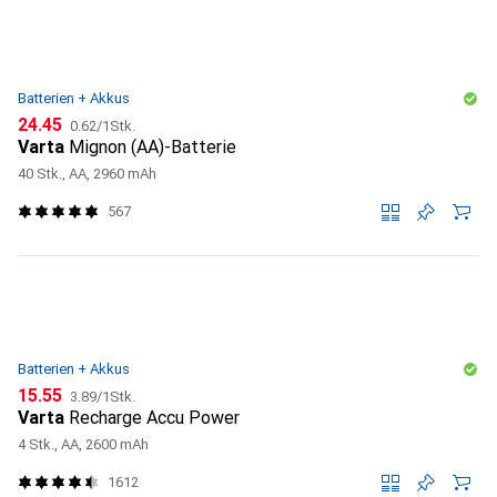
Batterien + Akkus
CHF
CHF
24.45
0.62
/
1Stk.
Varta
Mignon (AA)-Batterie
40 Stk., AA, 2960 mAh
567
Batterien + Akkus
CHF
CHF
15.55
3.89
/
1Stk.
Varta
Recharge Accu Power
4 Stk., AA, 2600 mAh
1612