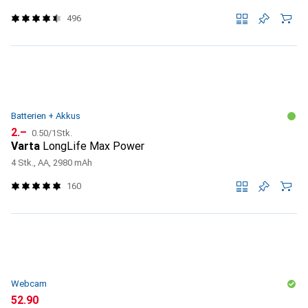
496
Batterien + Akkus
CHF
CHF
2.–
0.50
/
1Stk.
Varta
LongLife Max Power
4 Stk., AA, 2980 mAh
160
Webcam
CHF
52.90