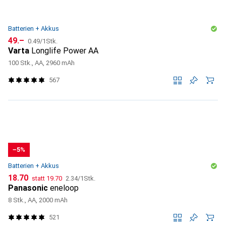
Batterien + Akkus
CHF
CHF
49.–
0.49
/
1Stk.
Varta
Longlife Power AA
100 Stk., AA, 2960 mAh
567
−5%
Batterien + Akkus
CHF
CHF
CHF
18.70
statt
19.70
2.34
/
1Stk.
Panasonic
eneloop
8 Stk., AA, 2000 mAh
521