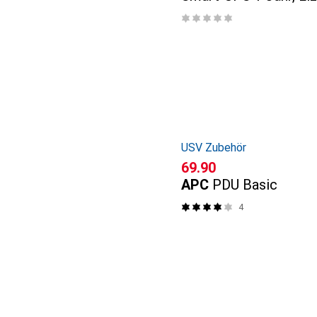
USV Zubehör
CHF
69.90
APC
PDU Basic
4