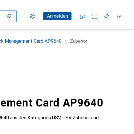
Einstellungen
Kundenkonto
Vergleichslisten
Merklisten
Warenkorb
Anmelden
rk Management Card AP9640
Zubehör
gement Card AP9640
640 aus den Kategorien USV, USV Zubehör und