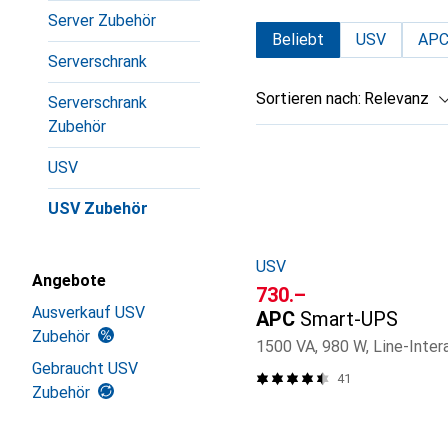
Server Zubehör
Beliebt
USV
AP
Serverschrank
Sortieren nach
:
Relevanz
Serverschrank
Zubehör
Produktliste
USV
USV Zubehör
USV
Angebote
CHF
730.–
Ausverkauf USV
APC
Smart-UPS
Zubehör
1500 VA, 980 W, Line-Inter
Gebraucht USV
41
Zubehör