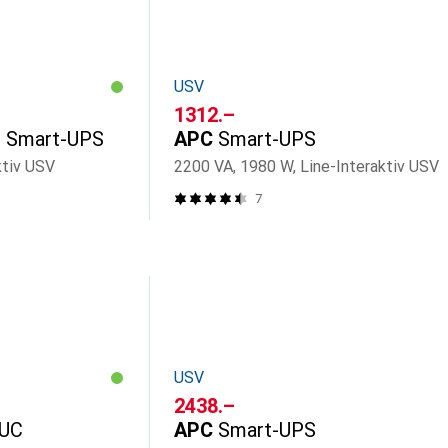
USV
CHF
1312.–
 Smart-UPS
APC
Smart-UPS
ktiv USV
2200 VA, 1980 W, Line-Interaktiv USV
7
USV
CHF
2438.–
UC
APC
Smart-UPS