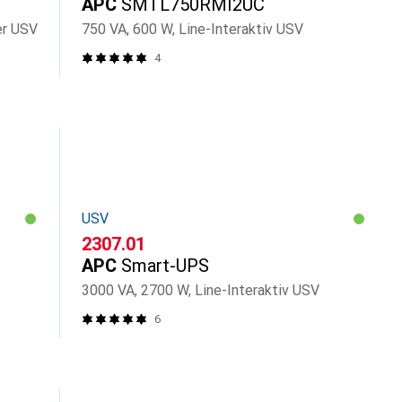
APC
SMTL750RMI2UC
er USV
750 VA, 600 W, Line-Interaktiv USV
4
USV
CHF
2307.01
APC
Smart-UPS
3000 VA, 2700 W, Line-Interaktiv USV
6