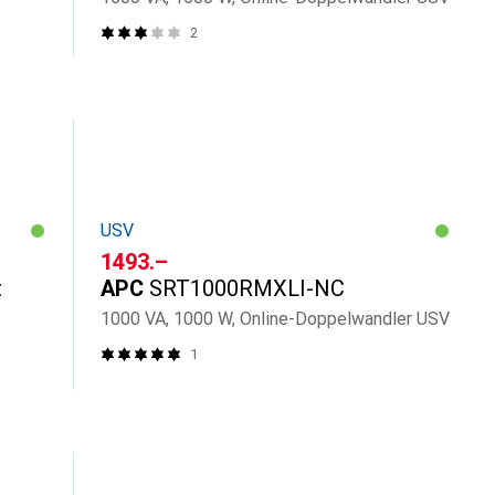
2
USV
CHF
1493.–
t
APC
SRT1000RMXLI-NC
1000 VA, 1000 W, Online-Doppelwandler USV
1