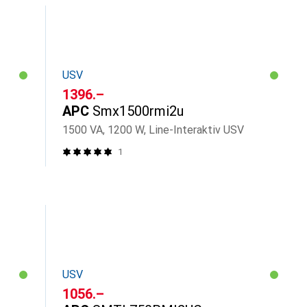
USV
CHF
1396.–
APC
Smx1500rmi2u
1500 VA, 1200 W, Line-Interaktiv USV
1
USV
CHF
1056.–