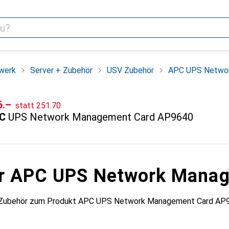
werk
Server + Zubehör
USV Zubehör
APC UPS Netwo
CHF
F
6.–
statt
251.70
C
UPS Network Management Card AP9640
ür APC UPS Network Mana
s Zubehör zum Produkt APC UPS Network Management Card AP9