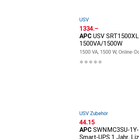
USV
CHF
1334.–
APC
USV SRT1500XL
1500VA/1500W
1500 VA, 1500 W, Online-
USV Zubehör
CHF
44.15
APC
SWNMC3SU-1Y-
Smart-UPS 1 Jahr, Li