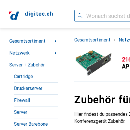
Suche
Navigation nach Kategorien
Gesamtsortiment
Netz
Gesamtsortiment
Netzwerk
CH
21
Server + Zubehör
AP
Cartridge
Druckerserver
Zubehör f
Firewall
Server
Hier findest du passende
Konferenzgerät Zubehör.
Server Barebone