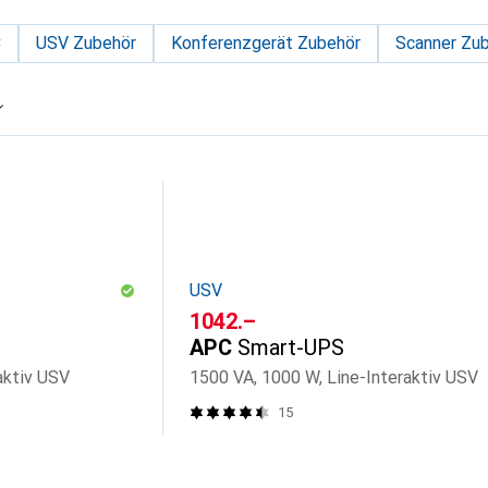
C
USV Zubehör
Konferenzgerät Zubehör
Scanner Zu
USV
CHF
1042.–
APC
Smart-UPS
aktiv USV
1500 VA, 1000 W, Line-Interaktiv USV
15