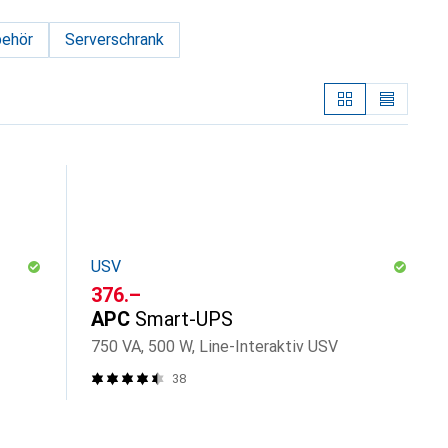
behör
Serverschrank
USV
CHF
376.–
APC
Smart-UPS
750 VA, 500 W, Line-Interaktiv USV
38