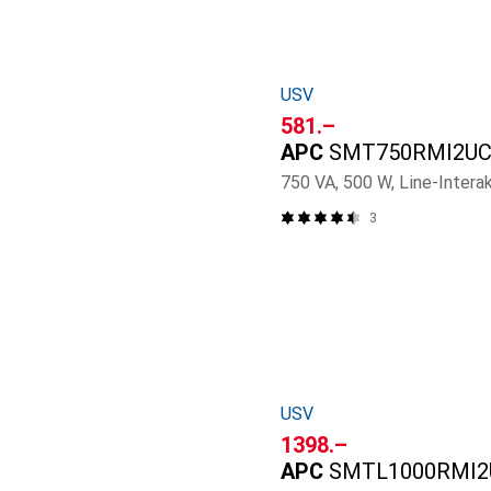
USV
CHF
581.–
APC
SMT750RMI2UC
750 VA, 500 W, Line-Intera
3
USV
CHF
1398.–
APC
SMTL1000RMI2