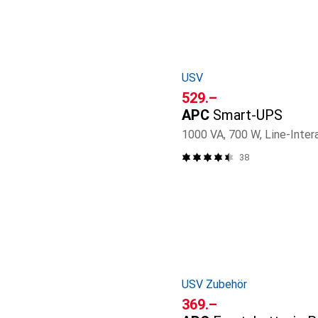
USV
CHF
529.–
APC
Smart-UPS
1000 VA, 700 W, Line-Inter
38
USV Zubehör
CHF
369.–