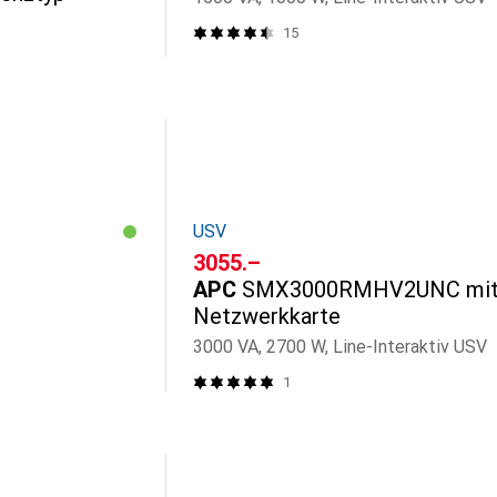
15
USV
CHF
3055.–
APC
SMX3000RMHV2UNC mi
Netzwerkkarte
3000 VA, 2700 W, Line-Interaktiv USV
1