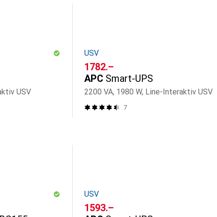
USV
CHF
1782.–
APC
Smart-UPS
aktiv USV
2200 VA, 1980 W, Line-Interaktiv USV
7
USV
CHF
1593.–