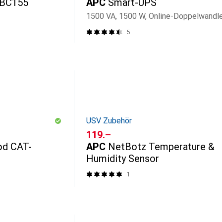
RBC155
APC
Smart-UPS
1500 VA, 1500 W, Online-Doppelwandl
5
USV Zubehör
CHF
119.–
od CAT-
APC
NetBotz Temperature &
Humidity Sensor
1