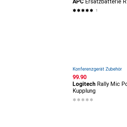
APC
Ersatzbatterie 
1
Konferenzgerät Zubehör
CHF
99.90
Logitech
Rally Mic P
Kupplung