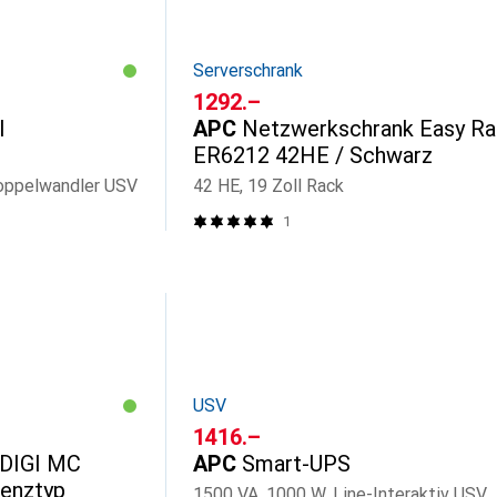
Serverschrank
CHF
1292.–
I
APC
Netzwerkschrank Easy Ra
ER6212 42HE / Schwarz
Doppelwandler USV
42 HE, 19 Zoll Rack
1
USV
CHF
1416.–
DIGI MC
APC
Smart-UPS
zenztyp
1500 VA, 1000 W, Line-Interaktiv USV