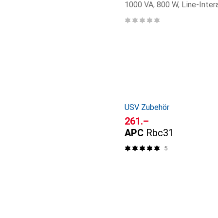
1000 VA, 800 W, Line-Inter
USV Zubehör
CHF
261.–
APC
Rbc31
5