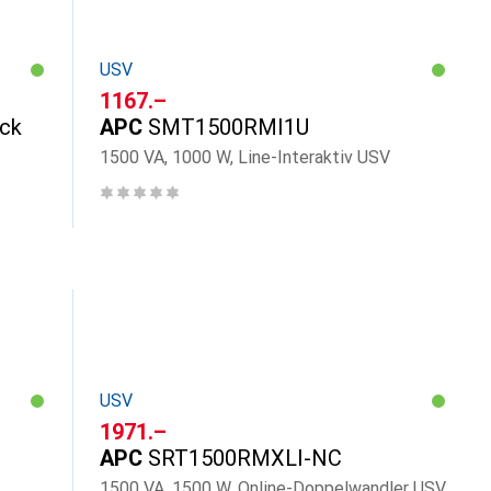
USV
CHF
1167.–
ck
APC
SMT1500RMI1U
1500 VA, 1000 W, Line-Interaktiv USV
USV
CHF
1971.–
APC
SRT1500RMXLI-NC
1500 VA, 1500 W, Online-Doppelwandler USV