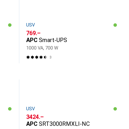
USV
CHF
769.–
APC
Smart-UPS
1000 VA, 700 W
3
USV
CHF
3424.–
APC
SRT3000RMXLI-NC