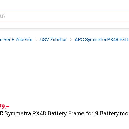
erver + Zubehör
USV Zubehör
APC Symmetra PX48 Batter
F
79.–
C
Symmetra PX48 Battery Frame for 9 Battery mod