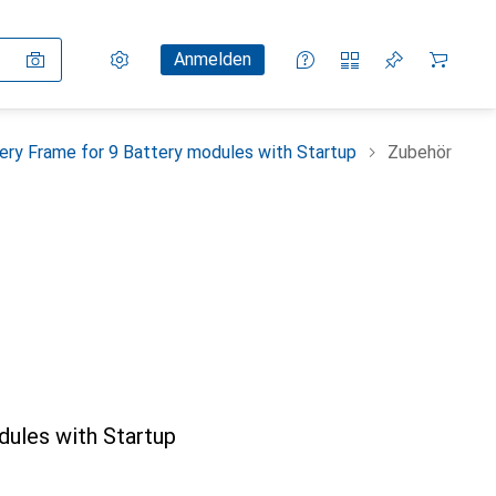
Einstellungen
Kundenkonto
Vergleichslisten
Merklisten
Warenkorb
Anmelden
y Frame for 9 Battery modules with Startup
Zubehör
ules with Startup