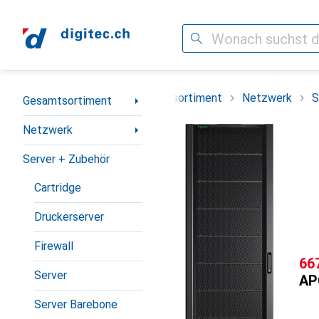
Suche
Navigation nach Kategorien
Gesamtsortiment
Netzwerk
S
Gesamtsortiment
Netzwerk
Server + Zubehör
Cartridge
Druckerserver
Firewall
CH
66
Server
AP
Server Barebone