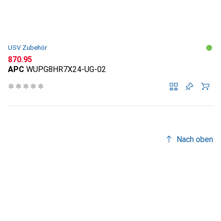
Produktliste
USV Zubehör
CHF
870.95
APC
WUPG8HR7X24-UG-02
Nach oben