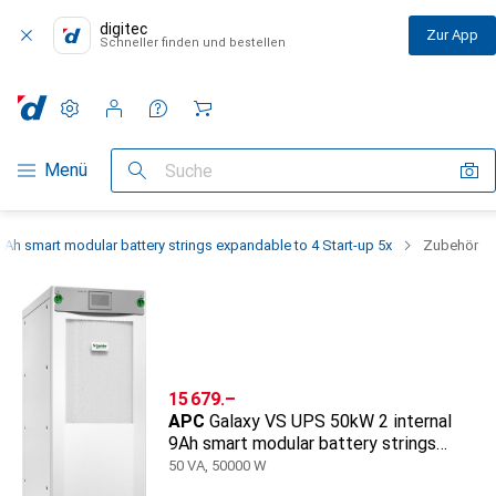
digitec
Zur App
Schneller finden und bestellen
Einstellungen
Kundenkonto
Vergleichslisten
Merklisten
Warenkorb
Navigation nach Kategorien
Menü
Suche
Ah smart modular battery strings expandable to 4 Start-up 5x
Zubehör
CHF
15 679.–
APC
Galaxy VS UPS 50kW 2 internal
9Ah smart modular battery strings
expandable to 4 Start-up 5x
50 VA, 50000 W