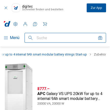
digitec
Zur App
Schneller finden und bestellen
Einstellungen
Kundenkonto
Vergleichslisten
Merklisten
Warenkorb
Navigation nach Kategorien
Menü
Suche
r up to 4 internal 9Ah smart modular battery strings Start-up
Zubehör
CHF
8777.–
APC
Galaxy VS UPS 20kW for up to 4
internal 9Ah smart modular battery
strings Start-up
20000 VA, 20000 W