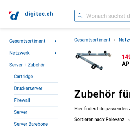
Suche
Navigation nach Kategorien
Gesamtsortiment
Netz
Gesamtsortiment
Netzwerk
CH
14
AP
Server + Zubehör
Cartridge
Druckerserver
Zubehör f
Firewall
Hier findest du passendes
Server
Sortieren nach
:
Relevanz
Server Barebone