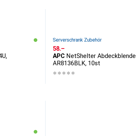
Serverschrank Zubehör
CHF
58.–
4U,
APC
NetShelter Abdeckblende
AR8136BLK, 10st