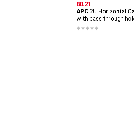
CHF
88.21
APC
2U Horizontal Ca
with pass through hol