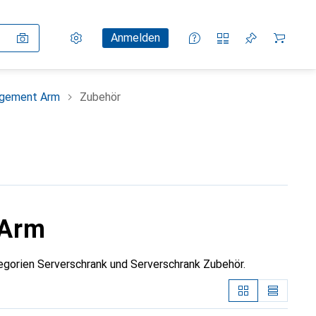
Einstellungen
Kundenkonto
Vergleichslisten
Merklisten
Warenkorb
Anmelden
gement Arm
Zubehör
 Arm
orien Serverschrank und Serverschrank Zubehör.