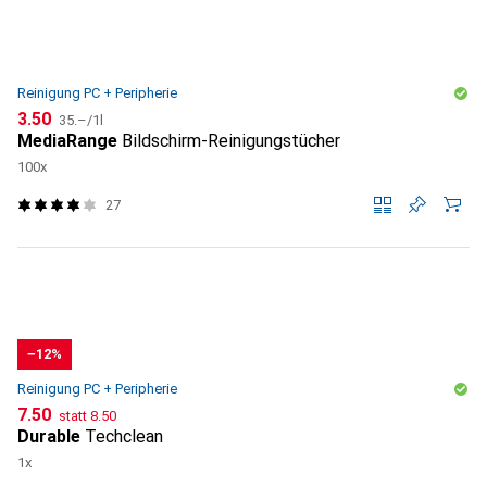
Reinigung PC + Peripherie
CHF
CHF
3.50
35.–
/
1l
MediaRange
Bildschirm-Reinigungstücher
100x
27
−12%
Reinigung PC + Peripherie
CHF
CHF
7.50
statt
8.50
Durable
Techclean
1x