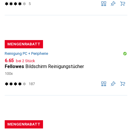
5
MENGENRABATT
Reinigung PC + Peripherie
CHF
6.65
bei 2 Stück
Fellowes
Bildschirm Reinigungstücher
100x
187
MENGENRABATT