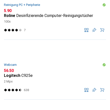
Reinigung PC + Peripherie
CHF
5.90
Roline
Desinfizierende Computer-Reinigungstücher
100x
7
Webcam
CHF
56.50
Logitech
C925e
2 Mpx
638