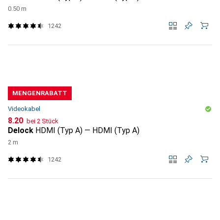
0.50 m
1242
MENGENRABATT
Videokabel
CHF
8.20
bei 2 Stück
Delock
HDMI (Typ A) — HDMI (Typ A)
2 m
1242