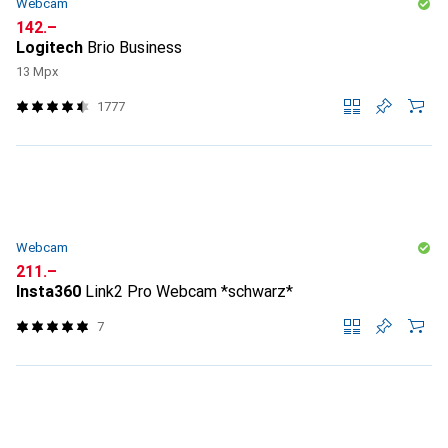
Webcam
CHF
142.–
Logitech
Brio Business
13 Mpx
1777
Webcam
CHF
211.–
Insta360
Link2 Pro Webcam *schwarz*
7