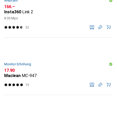
Webcam
CHF
166.–
Insta360
Link 2
8.30 Mpx
32
Monitor Erhöhung
CHF
17.90
Maclean
MC-947
13