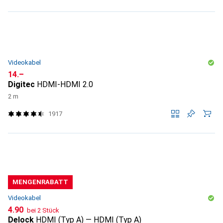
Videokabel
CHF
14.–
Digitec
HDMI-HDMI 2.0
2 m
1917
MENGENRABATT
Videokabel
CHF
4.90
bei 2 Stück
Delock
HDMI (Typ A) — HDMI (Typ A)