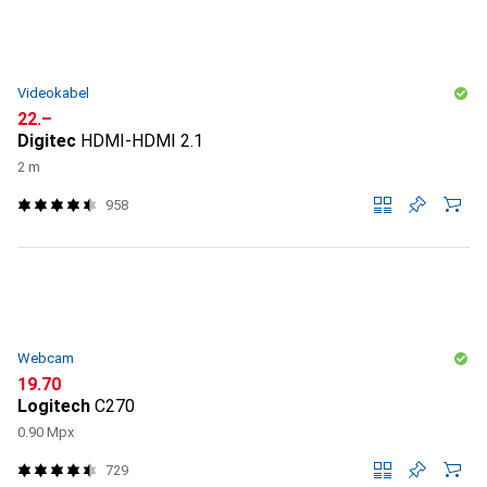
Videokabel
CHF
22.–
Digitec
HDMI-HDMI 2.1
2 m
958
Webcam
CHF
19.70
Logitech
C270
0.90 Mpx
729