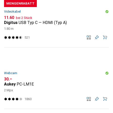
MENGENRABATT
Videokabel
CHF
11.60
bei 2 Stück
Digitus
USB Typ C — HDMI (Typ A)
1.80 m
521
Webcam
CHF
30.–
Aukey
PC-LM1E
2 Mpx
1860