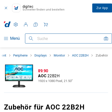
digitec
Zur App
Schneller finden und bestellen
Einstellungen
Kundenkonto
Vergleichslisten
Merklisten
Warenkorb
Navigation nach Kategorien
Menü
Suche
ment
Peripherie
Displays
Monitor
AOC 22B2H
Zubehör
CHF
89.90
AOC
22B2H
1920 x 1080 Pixel, 21.50"
Zubehör für AOC 22B2H