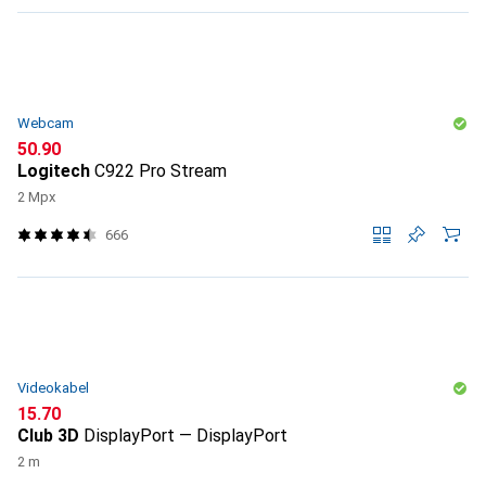
Webcam
CHF
50.90
Logitech
C922 Pro Stream
2 Mpx
666
Videokabel
CHF
15.70
Club 3D
DisplayPort — DisplayPort
2 m