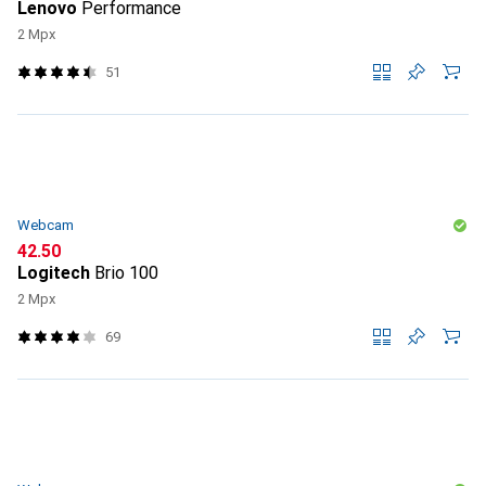
Lenovo
Performance
2 Mpx
51
Webcam
CHF
42.50
Logitech
Brio 100
2 Mpx
69