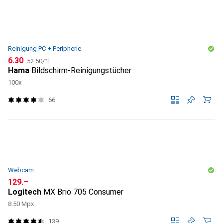
Reinigung PC + Peripherie
CHF
CHF
6.30
52.50
/
1l
Hama
Bildschirm-Reinigungstücher
100x
66
Webcam
CHF
129.–
Logitech
MX Brio 705 Consumer
8.50 Mpx
139