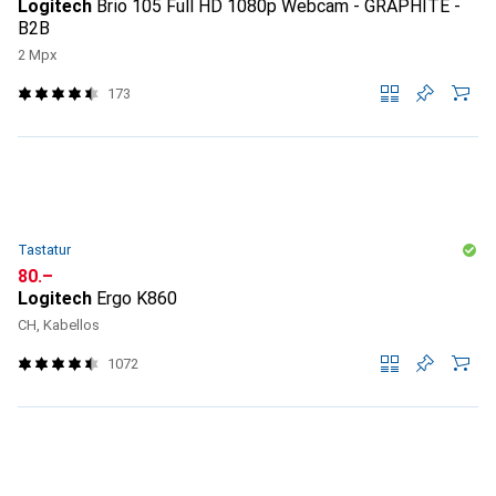
Logitech
Brio 105 Full HD 1080p Webcam - GRAPHITE -
B2B
2 Mpx
173
Tastatur
CHF
80.–
Logitech
Ergo K860
CH, Kabellos
1072