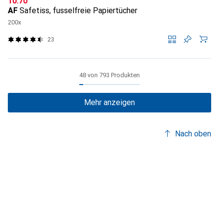
CHF
10.70
AF
Safetiss, fusselfreie Papiertücher
200x
23
48 von 793 Produkten
Mehr anzeigen
Nach oben