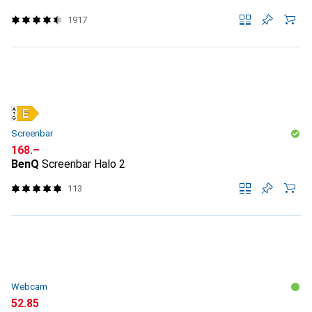
1917
Screenbar
CHF
168.–
BenQ
Screenbar Halo 2
113
Webcam
CHF
52.85