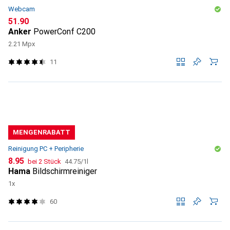
Webcam
CHF
51.90
Anker
PowerConf C200
2.21 Mpx
11
MENGENRABATT
Reinigung PC + Peripherie
CHF
CHF
8.95
bei 2 Stück
44.75
/
1l
Hama
Bildschirmreiniger
1x
60