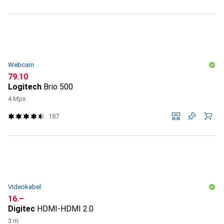
Webcam
CHF
79.10
Logitech
Brio 500
4 Mpx
187
Videokabel
CHF
16.–
Digitec
HDMI-HDMI 2.0
3 m