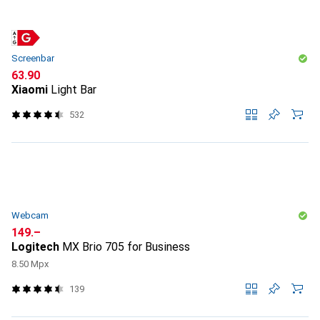
Screenbar
CHF
63.90
Xiaomi
Light Bar
532
Webcam
CHF
149.–
Logitech
MX Brio 705 for Business
8.50 Mpx
139