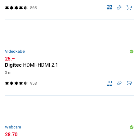
868
Videokabel
CHF
25.–
Digitec
HDMI-HDMI 2.1
3 m
958
Webcam
CHF
28.70