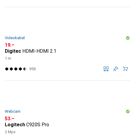
Videokabel
CHF
19.–
Digitec
HDMI-HDMI 2.1
1 m
958
Webcam
CHF
53.–
Logitech
C920S Pro
2 Mpx