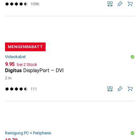
1096
MENGENRABATT
Videokabel
CHF
9.95
bei 2 Stück
Digitus
DisplayPort — DVI
2 m
111
Reinigung PC + Peripherie