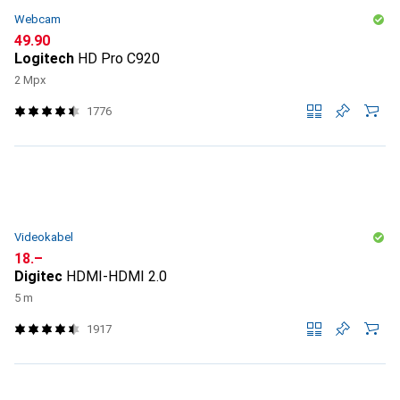
Webcam
CHF
49.90
Logitech
HD Pro C920
2 Mpx
1776
Videokabel
CHF
18.–
Digitec
HDMI-HDMI 2.0
5 m
1917