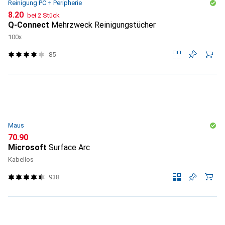
Reinigung PC + Peripherie
CHF
8.20
bei 2 Stück
Q-Connect
Mehrzweck Reinigungstücher
100x
85
Maus
CHF
70.90
Microsoft
Surface Arc
Kabellos
938