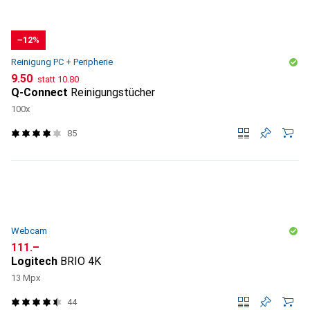
−12%
Reinigung PC + Peripherie
CHF
CHF
9.50
statt
10.80
Q-Connect
Reinigungstücher
100x
85
Webcam
CHF
111.–
Logitech
BRIO 4K
13 Mpx
44