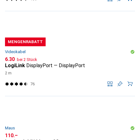
MENGENRABATT
Videokabel
CHF
6.30
bei 2 Stück
LogiLink
DisplayPort — DisplayPort
2 m
76
Maus
CHF
110.–