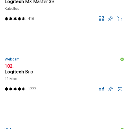
Logitech
MX Master 3S
Kabellos
416
Webcam
CHF
102.–
Logitech
Brio
13 Mpx
1777