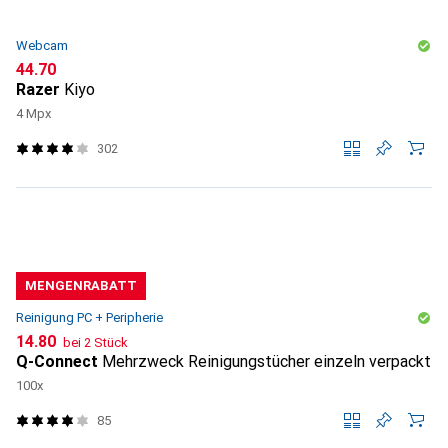
Webcam
CHF
44.70
Razer
Kiyo
4 Mpx
302
MENGENRABATT
Reinigung PC + Peripherie
CHF
14.80
bei 2 Stück
Q-Connect
Mehrzweck Reinigungstücher einzeln verpackt
100x
85