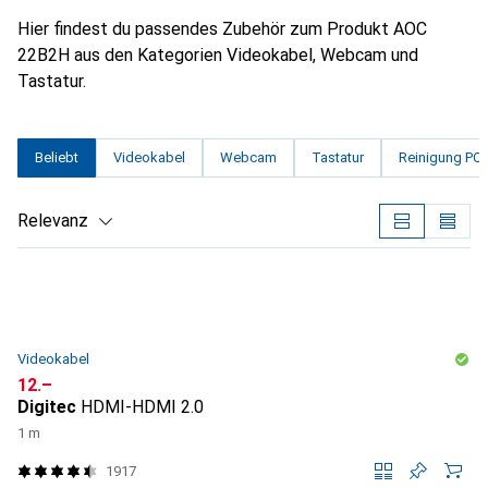
Hier findest du passendes Zubehör zum Produkt AOC
22B2H aus den Kategorien Videokabel, Webcam und
Tastatur.
Beliebt
Videokabel
Webcam
Tastatur
Reinigung PC 
Relevanz
Produktliste
Videokabel
CHF
12.–
Digitec
HDMI-HDMI 2.0
1 m
1917