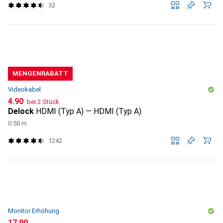
32
MENGENRABATT
Videokabel
CHF
4.90
bei 2 Stück
Delock
HDMI (Typ A) — HDMI (Typ A)
0.50 m
1242
Monitor Erhöhung
CHF
17.90