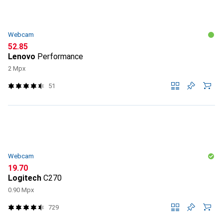
Webcam
CHF
52.85
Lenovo
Performance
2 Mpx
51
Webcam
CHF
19.70
Logitech
C270
0.90 Mpx
729