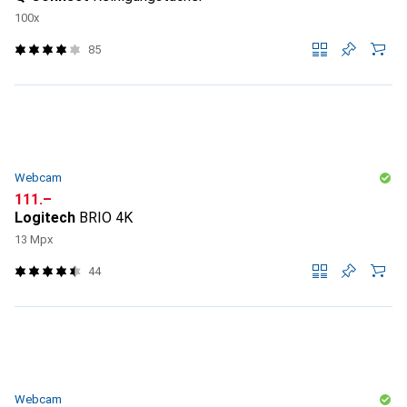
100x
85
Webcam
CHF
111.–
Logitech
BRIO 4K
13 Mpx
44
Webcam