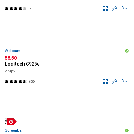
7
Webcam
CHF
56.50
Logitech
C925e
2 Mpx
638
Screenbar