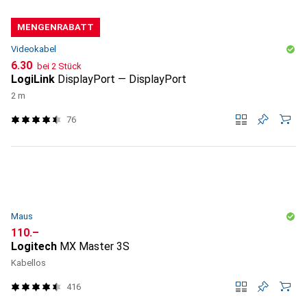
MENGENRABATT
Videokabel
CHF
6.30
bei 2 Stück
LogiLink
DisplayPort — DisplayPort
2 m
76
Maus
CHF
110.–
Logitech
MX Master 3S
Kabellos
416