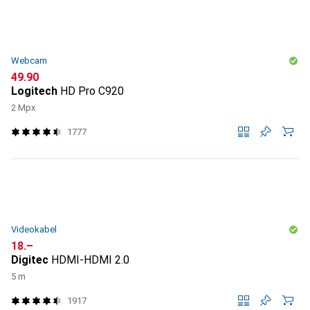
Webcam
CHF
49.90
Logitech
HD Pro C920
2 Mpx
1777
Videokabel
CHF
18.–
Digitec
HDMI-HDMI 2.0
5 m
1917