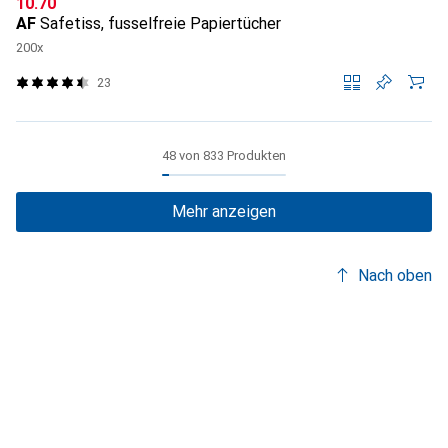
CHF
10.70
AF
Safetiss, fusselfreie Papiertücher
200x
23
48 von 833 Produkten
Mehr anzeigen
Nach oben