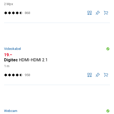
2 Mpx
868
Videokabel
CHF
19.–
Digitec
HDMI-HDMI 2.1
1 m
958
Webcam