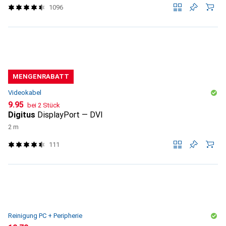
1096
MENGENRABATT
Videokabel
CHF
9.95
bei 2 Stück
Digitus
DisplayPort — DVI
2 m
111
Reinigung PC + Peripherie