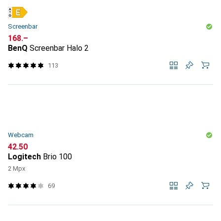
Screenbar
CHF
168.–
BenQ
Screenbar Halo 2
113
Webcam
CHF
42.50
Logitech
Brio 100
2 Mpx
69