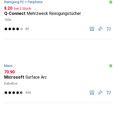
Reinigung PC + Peripherie
CHF
8.20
bei 2 Stück
Q-Connect
Mehrzweck Reinigungstücher
100x
85
Maus
CHF
70.90
Microsoft
Surface Arc
Kabellos
938