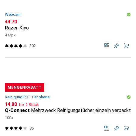
Webcam
CHF
44.70
Razer
Kiyo
4 Mpx
302
MENGENRABATT
Reinigung PC + Peripherie
CHF
14.80
bei 2 Stück
Q-Connect
Mehrzweck Reinigungstücher einzeln verpackt
100x
85