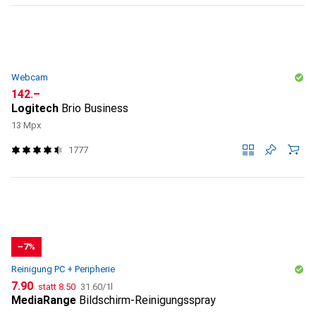
Webcam
CHF
142.–
Logitech
Brio Business
13 Mpx
1777
−7%
Reinigung PC + Peripherie
CHF
CHF
CHF
7.90
statt
8.50
31.60
/
1l
MediaRange
Bildschirm-Reinigungsspray