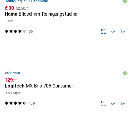
Reinigung PC + Peripherie
CHF
CHF
6.30
52.50
/
1l
Hama
Bildschirm-Reinigungstücher
100x
66
Webcam
CHF
129.–
Logitech
MX Brio 705 Consumer
8.50 Mpx
139