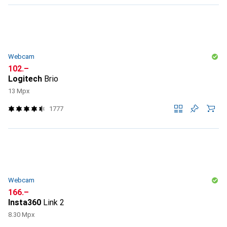
Webcam
CHF
102.–
Logitech
Brio
13 Mpx
1777
Webcam
CHF
166.–
Insta360
Link 2
8.30 Mpx