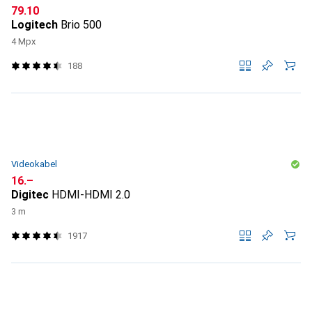
CHF
79.10
Logitech
Brio 500
4 Mpx
188
Videokabel
CHF
16.–
Digitec
HDMI-HDMI 2.0
3 m
1917