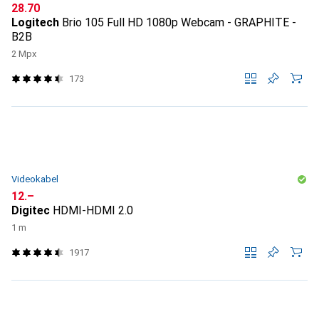
CHF
28.70
Logitech
Brio 105 Full HD 1080p Webcam - GRAPHITE -
B2B
2 Mpx
173
Videokabel
CHF
12.–
Digitec
HDMI-HDMI 2.0
1 m
1917