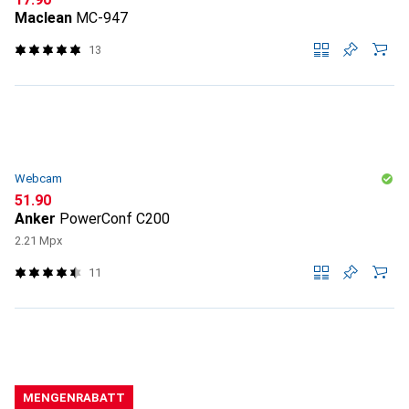
Maclean
MC-947
13
Webcam
CHF
51.90
Anker
PowerConf C200
2.21 Mpx
11
MENGENRABATT