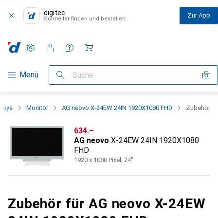
digitec
Zur App
Schneller finden und bestellen
Einstellungen
Kundenkonto
Vergleichslisten
Merklisten
Warenkorb
Navigation nach Kategorien
Menü
Suche
plays
Monitor
AG neovo X-24EW 24IN 1920X1080 FHD
Zubehör
CHF
634.–
AG neovo
X-24EW 24IN 1920X1080
FHD
1920 x 1080 Pixel, 24"
Zubehör für AG neovo X-24EW