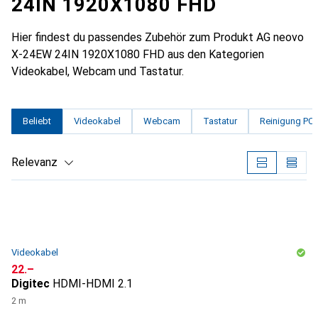
24IN 1920X1080 FHD
Hier findest du passendes Zubehör zum Produkt AG neovo
X-24EW 24IN 1920X1080 FHD aus den Kategorien
Videokabel, Webcam und Tastatur.
Beliebt
Videokabel
Webcam
Tastatur
Reinigung PC 
Relevanz
Produktliste
Videokabel
CHF
22.–
Digitec
HDMI-HDMI 2.1
2 m