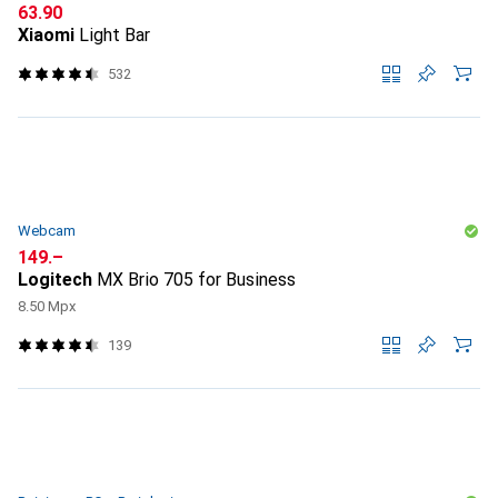
CHF
63.90
Xiaomi
Light Bar
532
Webcam
CHF
149.–
Logitech
MX Brio 705 for Business
8.50 Mpx
139