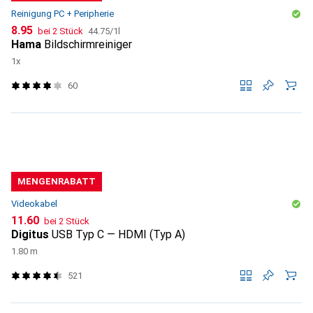
Reinigung PC + Peripherie
CHF
CHF
8.95
bei 2 Stück
44.75
/
1l
Hama
Bildschirmreiniger
1x
60
MENGENRABATT
Videokabel
CHF
11.60
bei 2 Stück
Digitus
USB Typ C — HDMI (Typ A)
1.80 m
521