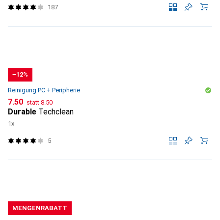
187
−12%
Reinigung PC + Peripherie
CHF
CHF
7.50
statt
8.50
Durable
Techclean
1x
5
MENGENRABATT