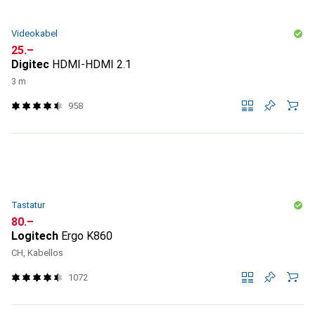
Videokabel
CHF
25.–
Digitec
HDMI-HDMI 2.1
3 m
958
Tastatur
CHF
80.–
Logitech
Ergo K860
CH, Kabellos
1072