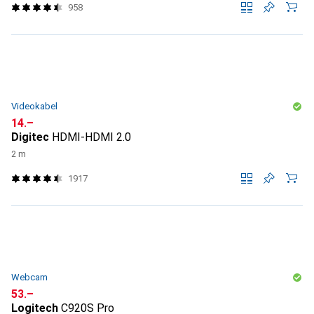
958
Videokabel
CHF
14.–
Digitec
HDMI-HDMI 2.0
2 m
1917
Webcam
CHF
53.–
Logitech
C920S Pro