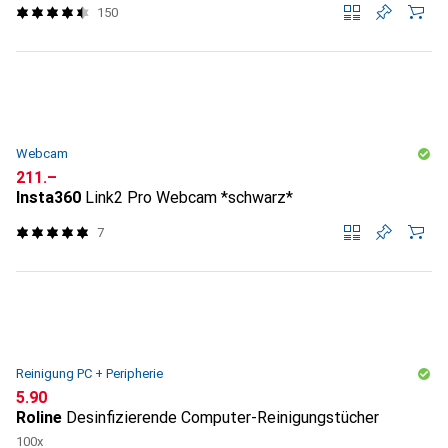
150
Webcam
CHF
211.–
Insta360
Link2 Pro Webcam *schwarz*
7
Reinigung PC + Peripherie
CHF
5.90
Roline
Desinfizierende Computer-Reinigungstücher
100x