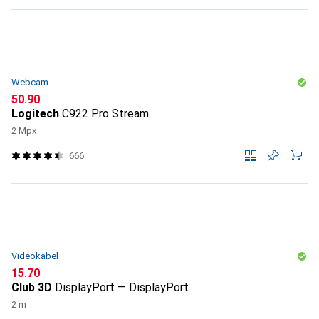
Webcam
CHF
50.90
Logitech
C922 Pro Stream
2 Mpx
666
Videokabel
CHF
15.70
Club 3D
DisplayPort — DisplayPort
2 m