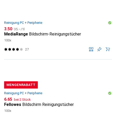
Reinigung PC + Peripherie
CHF
CHF
3.50
35.–
/
1l
MediaRange
Bildschirm-Reinigungstücher
100x
27
MENGENRABATT
Reinigung PC + Peripherie
CHF
6.65
bei 2 Stück
Fellowes
Bildschirm Reinigungstücher
100x