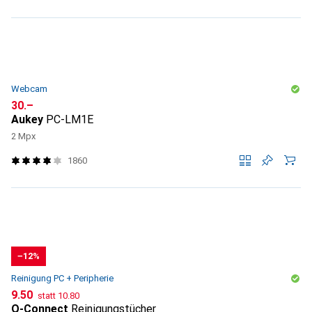
Webcam
CHF
30.–
Aukey
PC-LM1E
2 Mpx
1860
−12%
Reinigung PC + Peripherie
CHF
CHF
9.50
statt
10.80
Q-Connect
Reinigungstücher