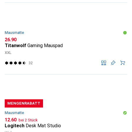
Mausmatte
CHF
26.90
Titanwolf
Gaming Mauspad
XXL
32
MENGENRABATT
Mausmatte
CHF
12.60
bei 2 Stück
Logitech
Desk Mat Studio