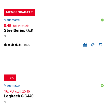
MENGENRABATT
Mausmatte
CHF
8.45
bei 2 Stück
SteelSeries
QcK
S
1609
−18%
Mausmatte
CHF
CHF
16.70
statt
20.40
Logitech G
G440
M