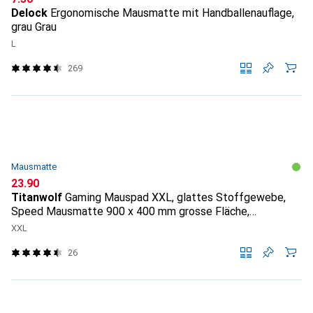
Delock
Ergonomische Mausmatte mit Handballenauflage,
grau Grau
L
269
Mausmatte
CHF
23.90
Titanwolf
Gaming Mauspad XXL, glattes Stoffgewebe,
Speed Mausmatte 900 x 400 mm grosse Fläche,
Topography
XXL
26