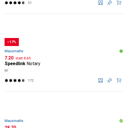
51
−17%
Mausmatte
CHF
CHF
7.20
statt
8.65
Speedlink
Notary
M
172
Mausmatte
CHF
28.70