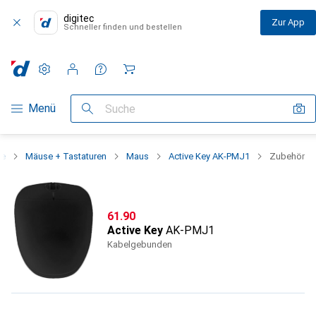
digitec
Zur App
Schneller finden und bestellen
Einstellungen
Kundenkonto
Vergleichslisten
Merklisten
Warenkorb
Navigation nach Kategorien
Menü
Suche
ie
Mäuse + Tastaturen
Maus
Active Key AK-PMJ1
Zubehör
CHF
61.90
Active Key
AK-PMJ1
Kabelgebunden