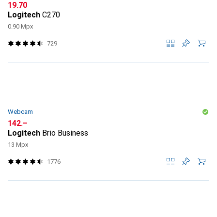
CHF
19.70
Logitech
C270
0.90 Mpx
729
Webcam
CHF
142.–
Logitech
Brio Business
13 Mpx
1776