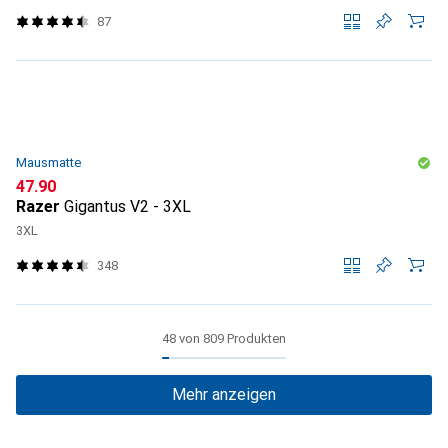
87
Mausmatte
CHF
47.90
Razer
Gigantus V2 - 3XL
3XL
348
48 von 809 Produkten
Mehr anzeigen