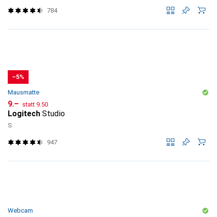
784
−5%
Mausmatte
CHF
CHF
9.–
statt
9.50
Logitech
Studio
S
947
Webcam