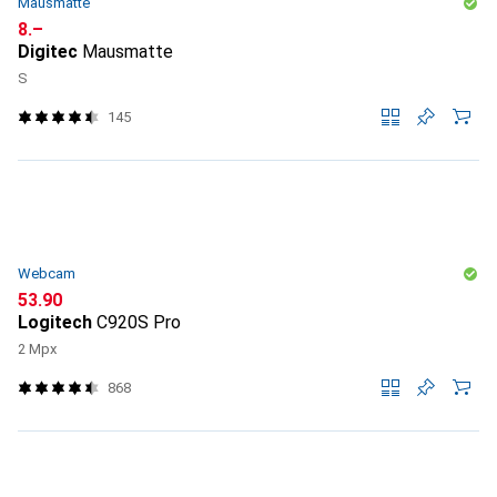
Mausmatte
CHF
8.–
Digitec
Mausmatte
S
145
Webcam
CHF
53.90
Logitech
C920S Pro
2 Mpx
868