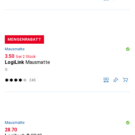
MENGENRABATT
Mausmatte
CHF
3.50
bei 2 Stück
LogiLink
Mausmatte
S
245
Mausmatte
CHF
28.70