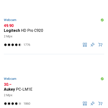
Webcam
CHF
49.90
Logitech
HD Pro C920
2 Mpx
1776
Webcam
CHF
30.–
Aukey
PC-LM1E
2 Mpx
1860