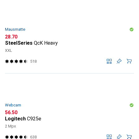
Mausmatte
CHF
28.70
SteelSeries
QcK Heavy
XXL
518
Webcam
CHF
56.50
Logitech
C925e
2 Mpx
638