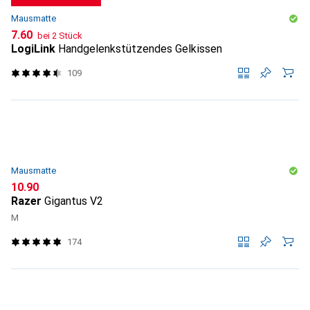
Mausmatte
CHF
7.60
bei 2 Stück
LogiLink
Handgelenkstützendes Gelkissen
109
Mausmatte
CHF
10.90
Razer
Gigantus V2
M
174