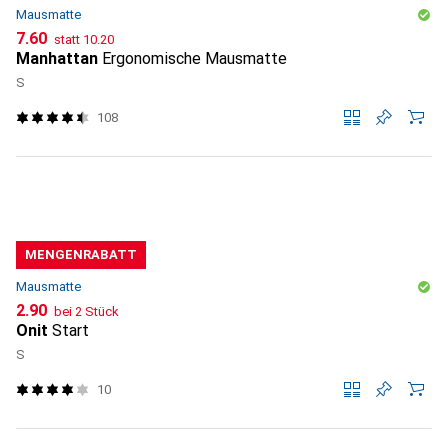
Mausmatte
CHF
CHF
7.60
statt
10.20
Manhattan
Ergonomische Mausmatte
S
108
MENGENRABATT
Mausmatte
CHF
2.90
bei 2 Stück
Onit
Start
S
10