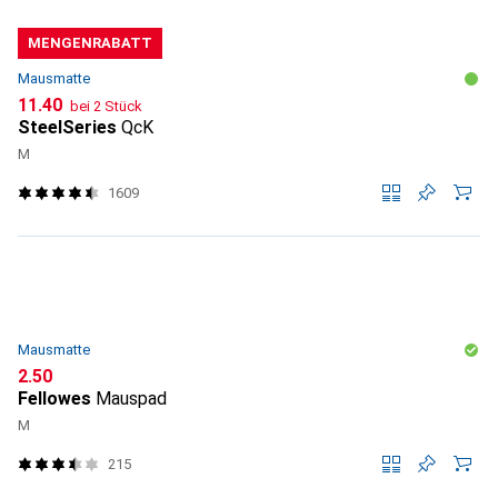
MENGENRABATT
Mausmatte
CHF
11.40
bei 2 Stück
SteelSeries
QcK
M
1609
Mausmatte
CHF
2.50
Fellowes
Mauspad
M
215