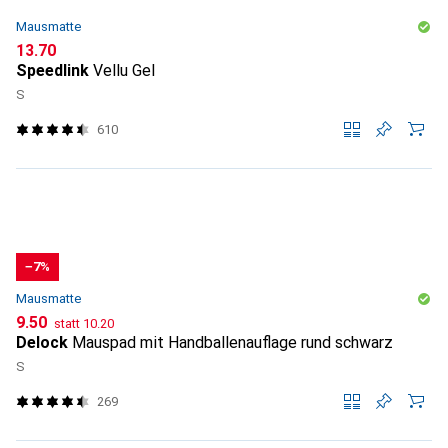
Mausmatte
CHF
13.70
Speedlink
Vellu Gel
S
610
−7%
Mausmatte
CHF
CHF
9.50
statt
10.20
Delock
Mauspad mit Handballenauflage rund schwarz
S
269