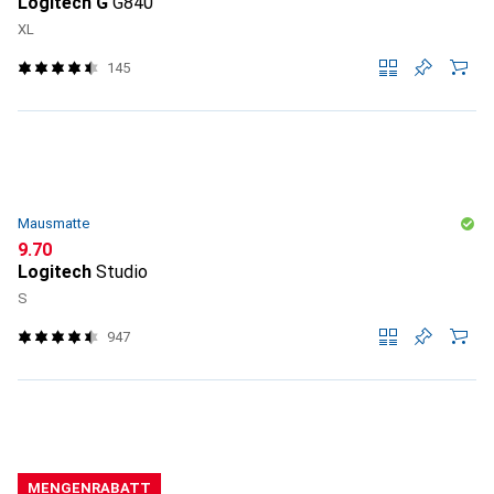
Logitech G
G840
XL
145
Mausmatte
CHF
9.70
Logitech
Studio
S
947
MENGENRABATT