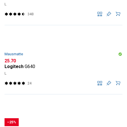
L
348
Mausmatte
CHF
25.70
Logitech
G640
L
24
−25%