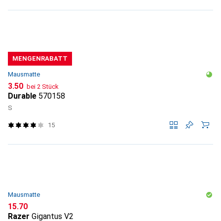
MENGENRABATT
Mausmatte
CHF
3.50
bei 2 Stück
Durable
570158
S
15
Mausmatte
CHF
15.70
Razer
Gigantus V2