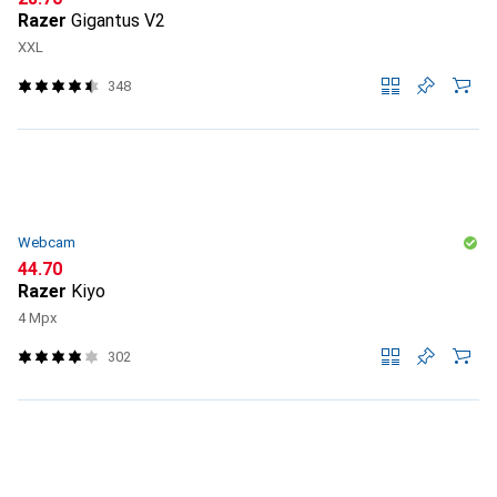
Razer
Gigantus V2
XXL
348
Webcam
CHF
44.70
Razer
Kiyo
4 Mpx
302