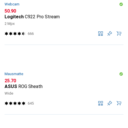
Webcam
CHF
50.90
Logitech
C922 Pro Stream
2 Mpx
666
Mausmatte
CHF
25.70
ASUS
ROG Sheath
Wide
645