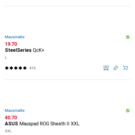
Mausmatte
CHF
19.70
SteelSeries
QcK+
L
416
Mausmatte
CHF
40.70
ASUS
Mauspad ROG Sheath II XXL
XXL