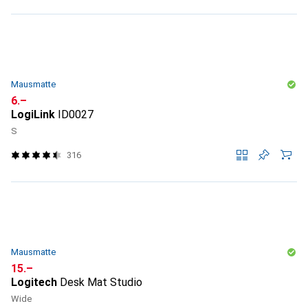
Mausmatte
CHF
6.–
LogiLink
ID0027
S
316
Mausmatte
CHF
15.–
Logitech
Desk Mat Studio
Wide