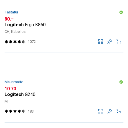
Tastatur
CHF
80.–
Logitech
Ergo K860
CH, Kabellos
1072
Mausmatte
CHF
10.70
Logitech
G240
M
183