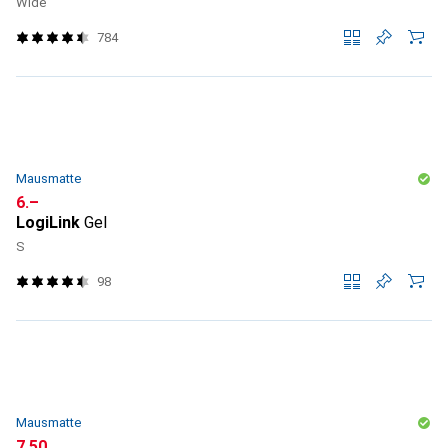
Wide
784
Mausmatte
CHF
6.–
LogiLink
Gel
S
98
Mausmatte
CHF
7.50