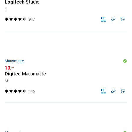
Logitech
Studio
S
947
Mausmatte
CHF
10.–
Digitec
Mausmatte
M
145