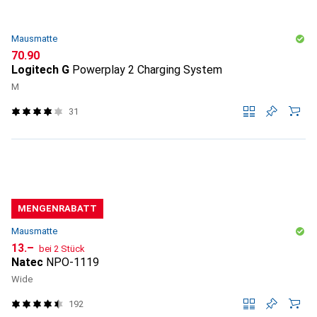
Mausmatte
CHF
70.90
Logitech G
Powerplay 2 Charging System
M
31
MENGENRABATT
Mausmatte
CHF
13.–
bei 2 Stück
Natec
NPO-1119
Wide
192