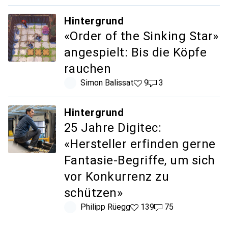
Hintergrund
«Order of the Sinking Star»
angespielt: Bis die Köpfe
rauchen
Simon Balissat
9 Likes
9
3 Kommentare
3
Hintergrund
25 Jahre Digitec:
«Hersteller erfinden gerne
Fantasie-Begriffe, um sich
vor Konkurrenz zu
schützen»
Philipp Rüegg
139 Likes
139
75 Kommentare
75