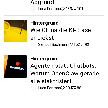
Abgrund
Luca Fontana
139 Likes
139
101 Kommentare
101
Hintergrund
Wie China die KI-Blase
anpiekst
Samuel Buchmann
152 Likes
152
93 Kommentare
93
Hintergrund
Agenten statt Chatbots:
Warum OpenClaw gerade
alle elektrisiert
Luca Fontana
304 Likes
304
88 Kommentare
88