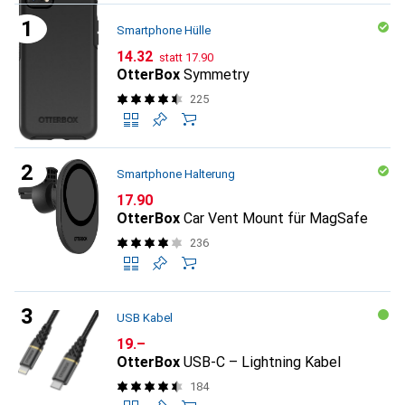
Smartphone Hülle
CHF
CHF
14.32
statt
17.90
OtterBox
Symmetry
225
Smartphone Halterung
CHF
17.90
OtterBox
Car Vent Mount für MagSafe
236
USB Kabel
CHF
19.–
OtterBox
USB-C – Lightning Kabel
184