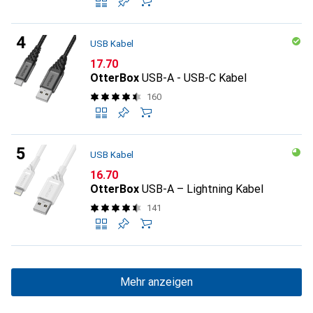
USB Kabel
CHF
17.70
OtterBox
USB-A - USB-C Kabel
160
USB Kabel
CHF
16.70
OtterBox
USB-A – Lightning Kabel
141
Mehr anzeigen