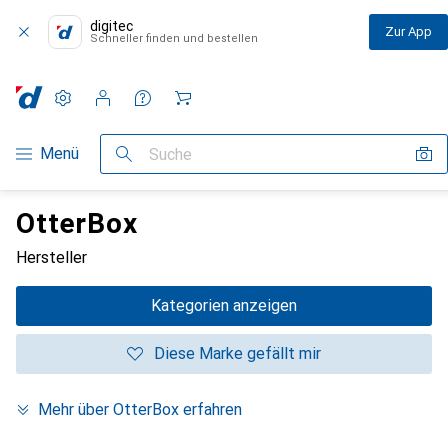
digitec
Zur App
Schneller finden und bestellen
Einstellungen
Kundenkonto
Vergleichslisten
Merklisten
Warenkorb
Navigation nach Kategorien
Menü
Suche
OtterBox
Hersteller
Kategorien anzeigen
Diese Marke gefällt mir
Mehr über OtterBox erfahren