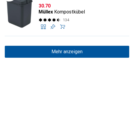
CHF
30.70
Müllex
Kompostkübel
134
Mehr anzeigen