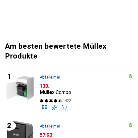
Am besten bewertete Müllex
Produkte
Abfalleimer
CHF
133.–
Müllex
Compo
422
Abfalleimer
CHF
57.90