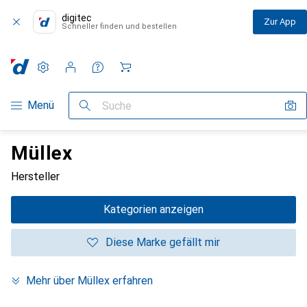
digitec
Zur App
Schneller finden und bestellen
Einstellungen
Kundenkonto
Vergleichslisten
Merklisten
Warenkorb
Navigation nach Kategorien
Menü
Suche
Müllex
Hersteller
Kategorien anzeigen
Diese Marke gefällt mir
Mehr über Müllex erfahren