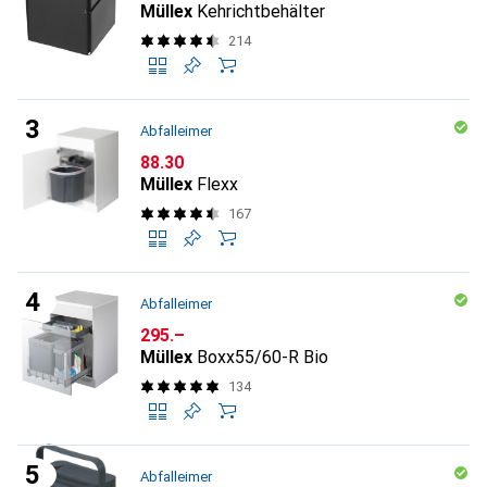
Müllex
Kehrichtbehälter
214
Abfalleimer
CHF
88.30
Müllex
Flexx
167
Abfalleimer
CHF
295.–
Müllex
Boxx55/60-R Bio
134
Abfalleimer