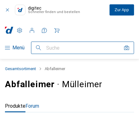
digitec
Zur App
Schneller finden und bestellen
Einstellungen
Kundenkonto
Vergleichslisten
Merklisten
Warenkorb
Navigation nach Kategorien
Menü
Suche
Gesamtsortiment
Abfalleimer
Abfalleimer
· Mülleimer
Produkte
Forum