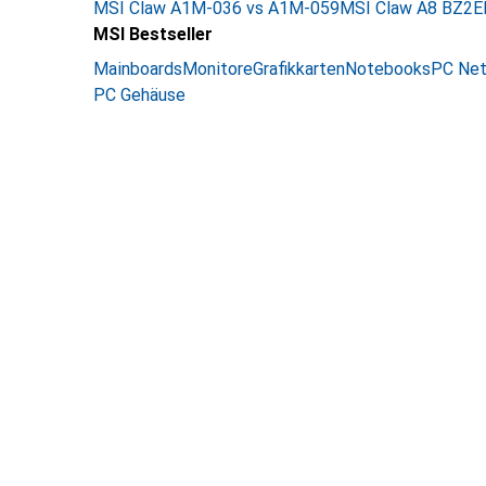
MSI Claw A1M-036 vs A1M-059
MSI Claw A8 BZ2E
MSI Bestseller
Mainboards
Monitore
Grafikkarten
Notebooks
PC Net
PC Gehäuse