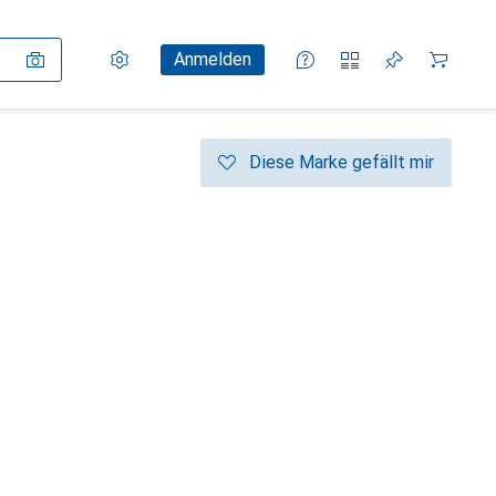
Einstellungen
Kundenkonto
Vergleichslisten
Merklisten
Warenkorb
Anmelden
Diese Marke gefällt mir