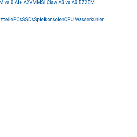
M vs 8 AI+ A2VM
MSI Claw A8 vs A8 BZ2EM
zteile
PCs
SSDs
Spielkonsolen
CPU Wasserkühler