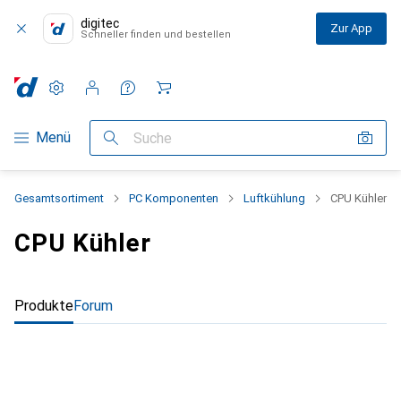
digitec
Zur App
Schneller finden und bestellen
Einstellungen
Kundenkonto
Vergleichslisten
Merklisten
Warenkorb
Navigation nach Kategorien
Menü
Suche
Gesamtsortiment
PC Komponenten
Luftkühlung
CPU Kühler
CPU Kühler
Produkte
Forum